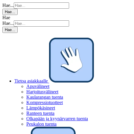
Hae...
Hae...
Hae
Hae...
Hae...
Tietoa asiakkaalle
Apuvälineet
Harjoitusvälineet
Kaularangan tuenta
Kompressiotuotteet
Lämpökäsineet
Ranteen tuenta
Olkapään ja kyynärvarren tuenta
Peukalon tuenta