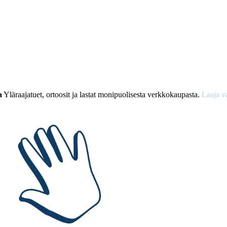
a
Yläraajatuet, ortoosit ja lastat monipuolisesta verkkokaupasta.
Laaja v