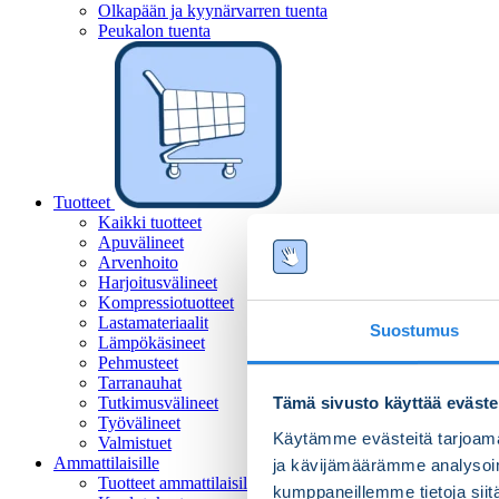
Olkapään ja kyynärvarren tuenta
Peukalon tuenta
Tuotteet
Kaikki tuotteet
Apuvälineet
Arvenhoito
Harjoitusvälineet
Kompressiotuotteet
Lastamateriaalit
Suostumus
Lämpökäsineet
Pehmusteet
Tarranauhat
Tutkimusvälineet
Tämä sivusto käyttää eväste
Työvälineet
Käytämme evästeitä tarjoama
Valmistuet
Ammattilaisille
ja kävijämäärämme analysoim
Tuotteet ammattilaisille
kumppaneillemme tietoja siitä