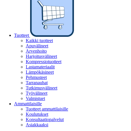
Tuotteet
Kaikki tuotteet
Apuvälineet
Arvenhoito
Harjoitusvälineet
Kompressiotuotteet
Lastamateriaalit
Lämpökäsineet
Pehmusteet
Tarranauhat
Tutkimusvälineet
Työvälineet
Valmistuet
Ammattilaisille
Tuotteet ammattilaisille
Koulutukset
Konsultaatiopalvelut
Asiakkaaksi