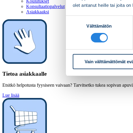
Koulutukset
olet antanut heille tai joita o
Konsultaatiopalvelut
Asiakkaaksi
Suostumuksen
Välttämätön
valinta
Vain välttämättömät ev
Tietoa asiakkaalle
Etsitkö helpotusta fyysiseen vaivaan? Tarvitsetko tukea sopivan apuväl
Lue lisää