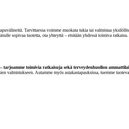
 apuvälineitä. Tarvittaessa voimme muokata tukia tai valmistaa yksilöll
lle sopivaa tuotetta, ota yhteyttä – etsitään yhdessä toimiva ratkaisu.
 tarjoamme toimivia ratkaisuja sekä terveydenhuollon ammattilaisi
ortoosien valmistukseen. Autamme myös asiakastapauksissa, tuemme tuoteva