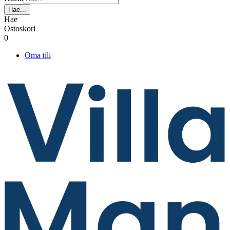
Hae...
Hae
Ostoskori
0
Oma tili