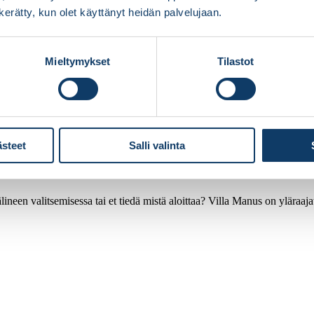
n kerätty, kun olet käyttänyt heidän palvelujaan.
Mieltymykset
Tilastot
ästeet
Salli valinta
ineen valitsemisessa tai et tiedä mistä aloittaa? Villa Manus on yläraaj