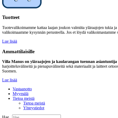
Tuotteet
Tuotevalikoimamme kattaa laajan joukon valmiita yläraajojen tukia ja
valikoimaamme kysynnän perusteella. Jos et löydä valikoimastamme sinu
Lue lisää
Ammattilaisille
Villa Manus on yläraajojen ja kaularangan tuennan asiantuntija –
harjoitteluvälineitä ja pienapuvälineitä sekä materiaalit ja laitteet 
Suomen.
Lue lisää
Vastaanotto
Myymälä
Tietoa meistä
Tietoa meistä
Yhteystiedot
Hae...