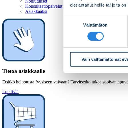
Koulutukset
olet antanut heille tai joita o
Konsultaatiopalvelut
Asiakkaaksi
Suostumuksen
Välttämätön
valinta
Vain välttämättömät ev
Tietoa asiakkaalle
Etsitkö helpotusta fyysiseen vaivaan? Tarvitsetko tukea sopivan apuväl
Lue lisää