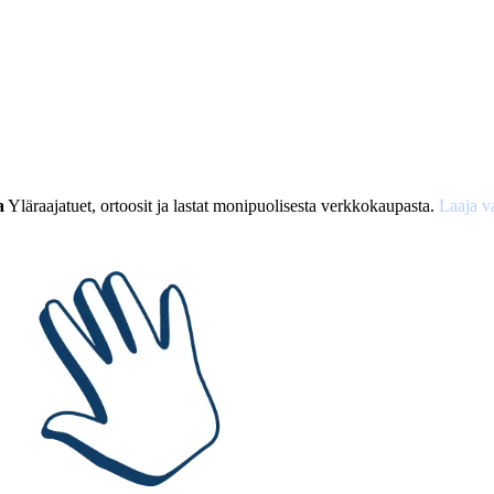
a
Yläraajatuet, ortoosit ja lastat monipuolisesta verkkokaupasta.
Laaja v