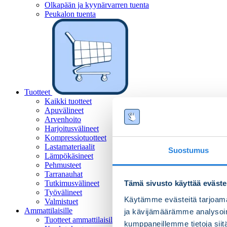
Olkapään ja kyynärvarren tuenta
Peukalon tuenta
Tuotteet
Kaikki tuotteet
Apuvälineet
Arvenhoito
Harjoitusvälineet
Kompressiotuotteet
Lastamateriaalit
Suostumus
Lämpökäsineet
Pehmusteet
Tarranauhat
Tutkimusvälineet
Tämä sivusto käyttää eväste
Työvälineet
Käytämme evästeitä tarjoama
Valmistuet
Ammattilaisille
ja kävijämäärämme analysoim
Tuotteet ammattilaisille
kumppaneillemme tietoja siitä