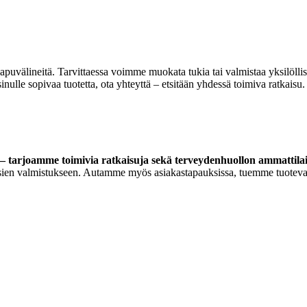
 apuvälineitä. Tarvittaessa voimme muokata tukia tai valmistaa yksilöll
lle sopivaa tuotetta, ota yhteyttä – etsitään yhdessä toimiva ratkaisu.
 tarjoamme toimivia ratkaisuja sekä terveydenhuollon ammattilaisi
ortoosien valmistukseen. Autamme myös asiakastapauksissa, tuemme tuoteva