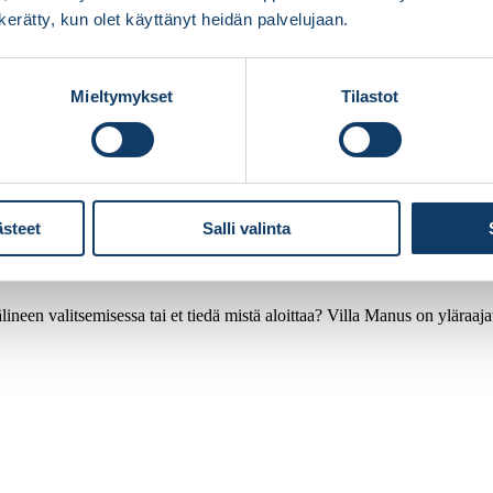
n kerätty, kun olet käyttänyt heidän palvelujaan.
Mieltymykset
Tilastot
ästeet
Salli valinta
ineen valitsemisessa tai et tiedä mistä aloittaa? Villa Manus on yläraaj