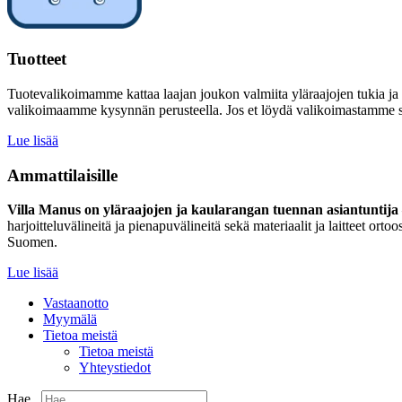
Tuotteet
Tuotevalikoimamme kattaa laajan joukon valmiita yläraajojen tukia ja
valikoimaamme kysynnän perusteella. Jos et löydä valikoimastamme sinu
Lue lisää
Ammattilaisille
Villa Manus on yläraajojen ja kaularangan tuennan asiantuntija –
harjoitteluvälineitä ja pienapuvälineitä sekä materiaalit ja laitteet 
Suomen.
Lue lisää
Vastaanotto
Myymälä
Tietoa meistä
Tietoa meistä
Yhteystiedot
Hae...