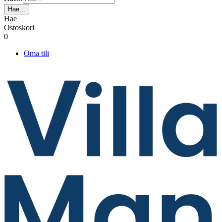
Hae...
Hae
Ostoskori
0
Oma tili