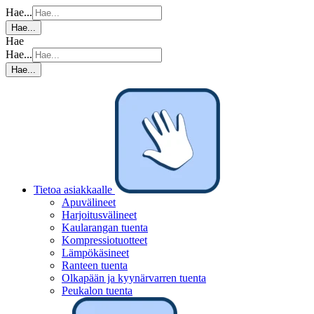
Hae...
Hae...
Hae
Hae...
Hae...
Tietoa asiakkaalle
Apuvälineet
Harjoitusvälineet
Kaularangan tuenta
Kompressiotuotteet
Lämpökäsineet
Ranteen tuenta
Olkapään ja kyynärvarren tuenta
Peukalon tuenta