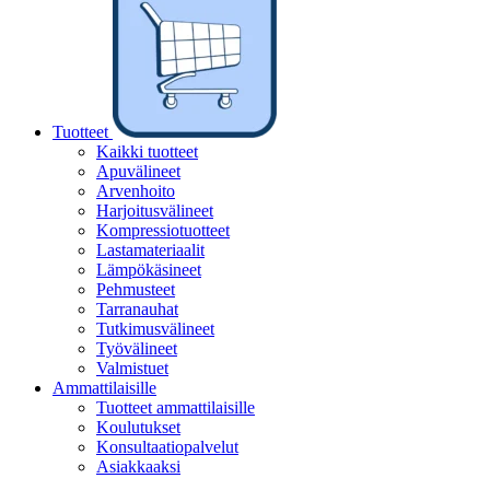
Tuotteet
Kaikki tuotteet
Apuvälineet
Arvenhoito
Harjoitusvälineet
Kompressiotuotteet
Lastamateriaalit
Lämpökäsineet
Pehmusteet
Tarranauhat
Tutkimusvälineet
Työvälineet
Valmistuet
Ammattilaisille
Tuotteet ammattilaisille
Koulutukset
Konsultaatiopalvelut
Asiakkaaksi