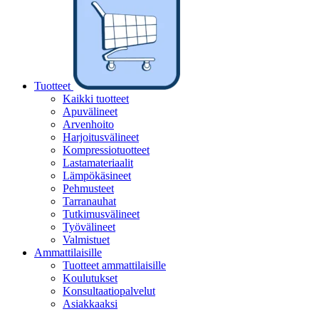
Tuotteet
Kaikki tuotteet
Apuvälineet
Arvenhoito
Harjoitusvälineet
Kompressiotuotteet
Lastamateriaalit
Lämpökäsineet
Pehmusteet
Tarranauhat
Tutkimusvälineet
Työvälineet
Valmistuet
Ammattilaisille
Tuotteet ammattilaisille
Koulutukset
Konsultaatiopalvelut
Asiakkaaksi