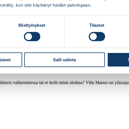
n kerätty, kun olet käyttänyt heidän palvelujaan.
Mieltymykset
Tilastot
ästeet
Salli valinta
ineen valitsemisessa tai et tiedä mistä aloittaa? Villa Manus on yläraaj