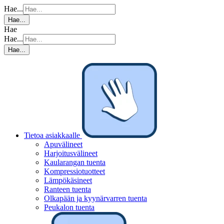
Hae...
Hae...
Hae
Hae...
Hae...
Tietoa asiakkaalle
Apuvälineet
Harjoitusvälineet
Kaularangan tuenta
Kompressiotuotteet
Lämpökäsineet
Ranteen tuenta
Olkapään ja kyynärvarren tuenta
Peukalon tuenta