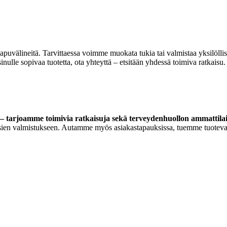
 apuvälineitä. Tarvittaessa voimme muokata tukia tai valmistaa yksilöll
lle sopivaa tuotetta, ota yhteyttä – etsitään yhdessä toimiva ratkaisu.
 tarjoamme toimivia ratkaisuja sekä terveydenhuollon ammattilaisi
ortoosien valmistukseen. Autamme myös asiakastapauksissa, tuemme tuoteva