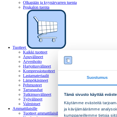
Olkapään ja kyynärvarren tuenta
Peukalon tuenta
Tuotteet
Kaikki tuotteet
Apuvälineet
Arvenhoito
Harjoitusvälineet
Kompressiotuotteet
Lastamateriaalit
Suostumus
Lämpökäsineet
Pehmusteet
Tarranauhat
Tutkimusvälineet
Tämä sivusto käyttää eväste
Työvälineet
Käytämme evästeitä tarjoama
Valmistuet
Ammattilaisille
ja kävijämäärämme analysoim
Tuotteet ammattilaisille
kumppaneillemme tietoja siitä