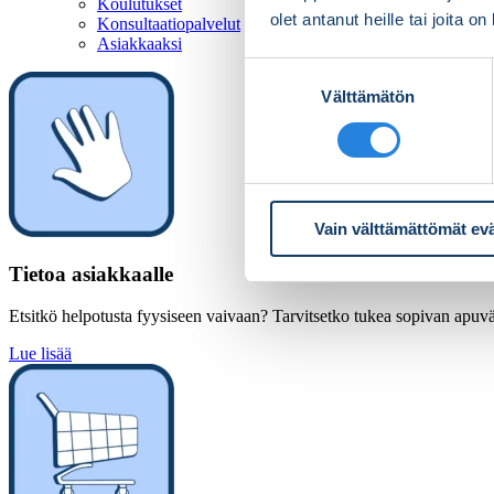
Koulutukset
olet antanut heille tai joita o
Konsultaatiopalvelut
Asiakkaaksi
Suostumuksen
Välttämätön
valinta
Vain välttämättömät ev
Tietoa asiakkaalle
Etsitkö helpotusta fyysiseen vaivaan? Tarvitsetko tukea sopivan apuväl
Lue lisää