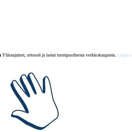
a
Yläraajatuet, ortoosit ja lastat monipuolisesta verkkokaupasta.
Laaja v