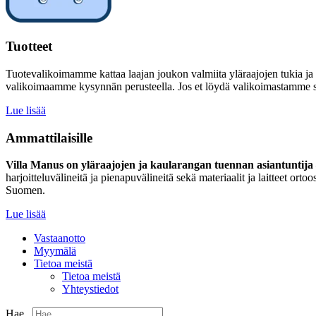
Tuotteet
Tuotevalikoimamme kattaa laajan joukon valmiita yläraajojen tukia ja
valikoimaamme kysynnän perusteella. Jos et löydä valikoimastamme sinu
Lue lisää
Ammattilaisille
Villa Manus on yläraajojen ja kaularangan tuennan asiantuntija –
harjoitteluvälineitä ja pienapuvälineitä sekä materiaalit ja laitteet 
Suomen.
Lue lisää
Vastaanotto
Myymälä
Tietoa meistä
Tietoa meistä
Yhteystiedot
Hae...