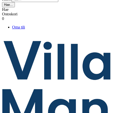
Hae...
Hae
Ostoskori
0
Oma tili