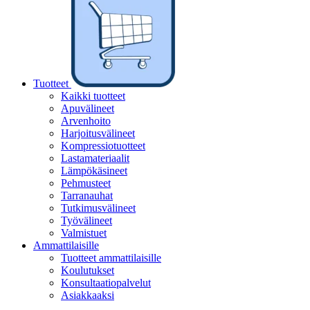
Tuotteet
Kaikki tuotteet
Apuvälineet
Arvenhoito
Harjoitusvälineet
Kompressiotuotteet
Lastamateriaalit
Lämpökäsineet
Pehmusteet
Tarranauhat
Tutkimusvälineet
Työvälineet
Valmistuet
Ammattilaisille
Tuotteet ammattilaisille
Koulutukset
Konsultaatiopalvelut
Asiakkaaksi