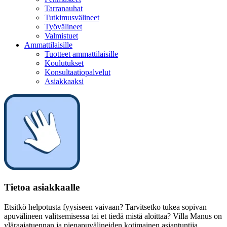
Tarranauhat
Tutkimusvälineet
Työvälineet
Valmistuet
Ammattilaisille
Tuotteet ammattilaisille
Koulutukset
Konsultaatiopalvelut
Asiakkaaksi
Tietoa asiakkaalle
Etsitkö helpotusta fyysiseen vaivaan? Tarvitsetko tukea sopivan
apuvälineen valitsemisessa tai et tiedä mistä aloittaa? Villa Manus on
yläraajatuennan ja pienapuvälineiden kotimainen asiantuntija.