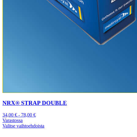
NRX® STRAP DOUBLE
34,00
€
-
78,00
€
Varastossa
Valitse vaihtoehdoista