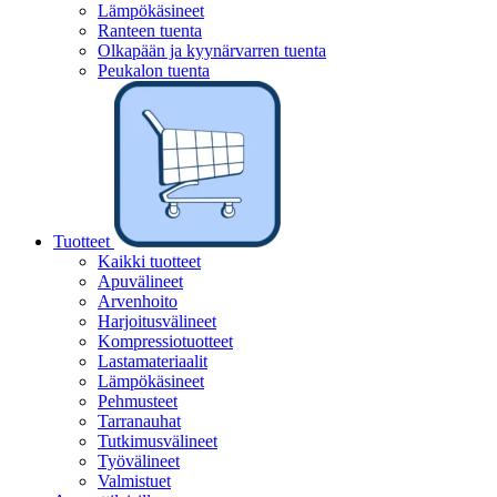
Lämpökäsineet
Ranteen tuenta
Olkapään ja kyynärvarren tuenta
Peukalon tuenta
Tuotteet
Kaikki tuotteet
Apuvälineet
Arvenhoito
Harjoitusvälineet
Kompressiotuotteet
Lastamateriaalit
Lämpökäsineet
Pehmusteet
Tarranauhat
Tutkimusvälineet
Työvälineet
Valmistuet