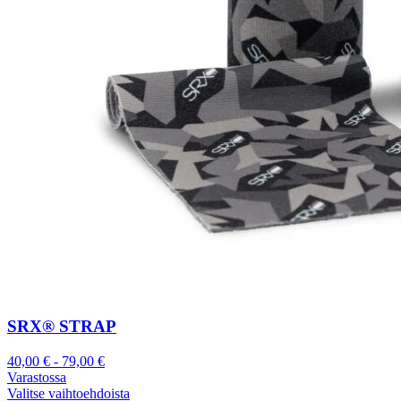
SRX® STRAP
40,00
€
-
79,00
€
Varastossa
Valitse vaihtoehdoista