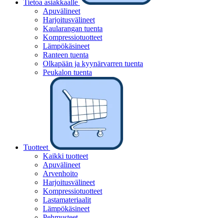
Tietoa asiakkaalle
Apuvälineet
Harjoitusvälineet
Kaularangan tuenta
Kompressiotuotteet
Lämpökäsineet
Ranteen tuenta
Olkapään ja kyynärvarren tuenta
Peukalon tuenta
Tuotteet
Kaikki tuotteet
Apuvälineet
Arvenhoito
Harjoitusvälineet
Kompressiotuotteet
Lastamateriaalit
Lämpökäsineet
Pehmusteet