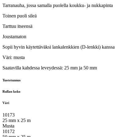
Tarranauha, jossa samalla puolella koukku- ja nukkapinta
Toinen puoli sileä
Tarttuu itseensä
Joustamaton
Sopii hyvin käytettäväksi lankalenkkien (D-lenkki) kanssa
Väri: musta
Saatavilla kahdessa leveydessä: 25 mm ja 50 mm
Tuotetunnus
Rullan koko
Väri
10173
25 mm x 25 m
Musta
10172
50 mm x 25 m