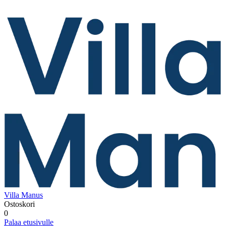
Villa Manus
Ostoskori
0
Palaa etusivulle