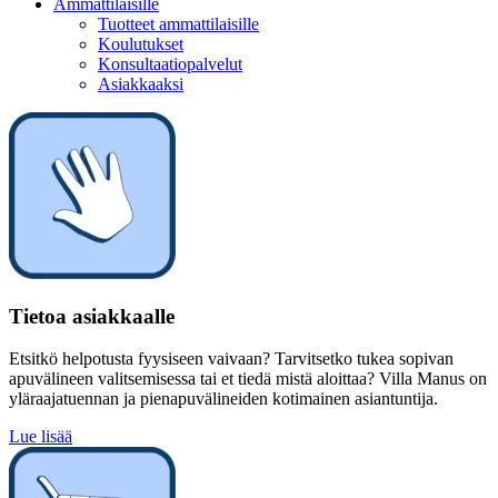
Ammattilaisille
Tuotteet ammattilaisille
Koulutukset
Konsultaatiopalvelut
Asiakkaaksi
Tietoa asiakkaalle
Etsitkö helpotusta fyysiseen vaivaan? Tarvitsetko tukea sopivan
apuvälineen valitsemisessa tai et tiedä mistä aloittaa? Villa Manus on
yläraajatuennan ja pienapuvälineiden kotimainen asiantuntija.
Lue lisää