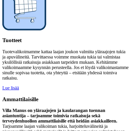
Tuotteet
Tuotevalikoimamme kattaa laajan joukon valmiita yläraajojen tukia
ja apuvälineitä. Tarvittaessa voimme muokata tukia tai valmistaa
yksilöllisiä ratkaisuja asiakkaan tarpeiden mukaan. Kehitämme
valikoimaamme kysynnän perusteella. Jos et löydä valikoimastamme
sinulle sopivaa tuotetta, ota yhteyttä – etsitään yhdessä toimiva
ratkaisu.
Lue lisää
Ammattilaisille
Villa Manus on yläraajojen ja kaularangan tuennan
asiantuntija – tarjoamme toimivia ratkaisuja sekä
terveydenhuollon ammattilaisille että heidän asiakkailleen.
Tarjoamme laajan valikoiman tukia, harjoitteluvälineitä ja