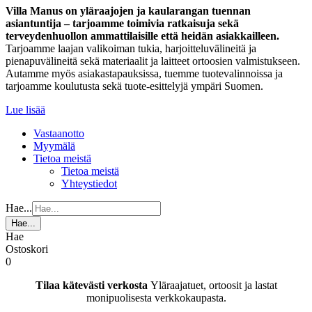
Villa Manus on yläraajojen ja kaularangan tuennan
asiantuntija – tarjoamme toimivia ratkaisuja sekä
terveydenhuollon ammattilaisille että heidän asiakkailleen.
Tarjoamme laajan valikoiman tukia, harjoitteluvälineitä ja
pienapuvälineitä sekä materiaalit ja laitteet ortoosien valmistukseen.
Autamme myös asiakastapauksissa, tuemme tuotevalinnoissa ja
tarjoamme koulutusta sekä tuote-esittelyjä ympäri Suomen.
Lue lisää
Vastaanotto
Myymälä
Tietoa meistä
Tietoa meistä
Yhteystiedot
Hae...
Hae...
Hae
Ostoskori
0
Tilaa kätevästi verkosta
Yläraajatuet, ortoosit ja lastat
monipuolisesta verkkokaupasta.