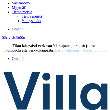
Vastaanotto
Myymälä
Tietoa meistä
Tietoa meistä
Yhteystiedot
Oma tili
Siirry sisältöön
Tilaa kätevästi verkosta
Yläraajatuet, ortoosit ja lastat
monipuolisesta verkkokaupasta.
Laaja valikoima | Nopea toimitus
Oma tili