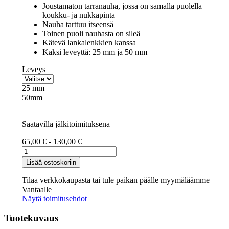
Joustamaton tarranauha, jossa on samalla puolella
koukku- ja nukkapinta
Nauha tarttuu itseensä
Toinen puoli nauhasta on sileä
Kätevä lankalenkkien kanssa
Kaksi leveyttä: 25 mm ja 50 mm
Leveys
25 mm
50mm
Saatavilla jälkitoimituksena
65,00
€
-
130,00
€
TARRANAUHA,
NUKKA
Lisää ostoskoriin
+
KOUKKU
Tilaa verkkokaupasta tai tule paikan päälle myymäläämme
määrä
Vantaalle
Näytä toimitusehdot
Tuotekuvaus