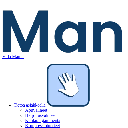
Villa Manus
Tietoa asiakkaalle
Apuvälineet
Harjoitusvälineet
Kaularangan tuenta
Kompressiotuotteet