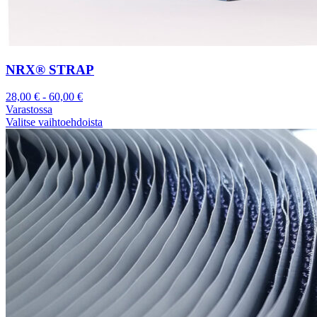
NRX® STRAP
28,00
€
-
60,00
€
Varastossa
Valitse vaihtoehdoista