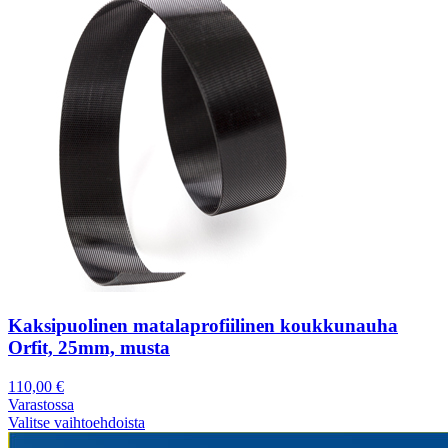
Kaksipuolinen matalaprofiilinen koukkunauha
Orfit, 25mm, musta
110,00
€
Varastossa
Valitse vaihtoehdoista