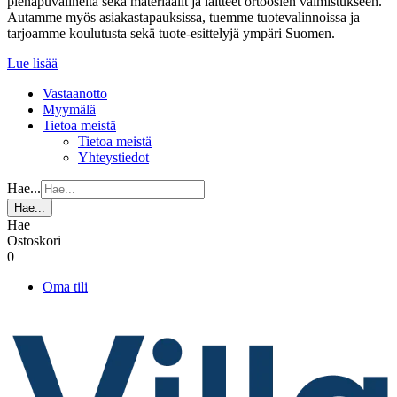
pienapuvälineitä sekä materiaalit ja laitteet ortoosien valmistukseen.
Autamme myös asiakastapauksissa, tuemme tuotevalinnoissa ja
tarjoamme koulutusta sekä tuote-esittelyjä ympäri Suomen.
Lue lisää
Vastaanotto
Myymälä
Tietoa meistä
Tietoa meistä
Yhteystiedot
Hae...
Hae...
Hae
Ostoskori
0
Oma tili