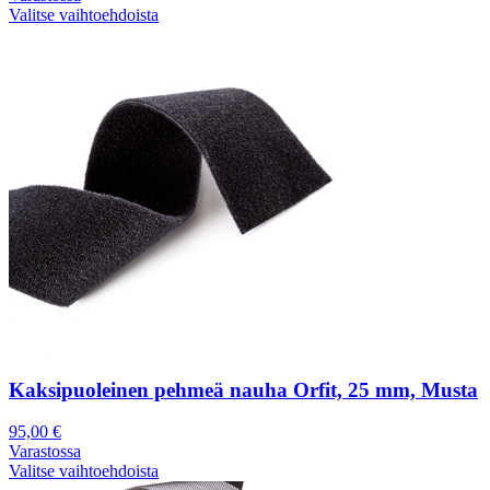
Valitse vaihtoehdoista
Kaksipuoleinen pehmeä nauha Orfit, 25 mm, Musta
95,00
€
Varastossa
Valitse vaihtoehdoista