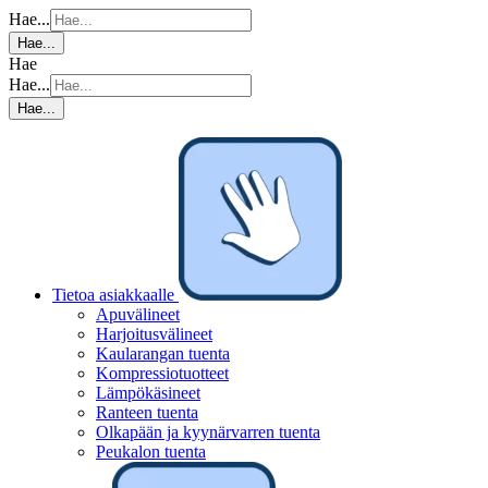
Hae...
Hae...
Hae
Hae...
Hae...
Tietoa asiakkaalle
Apuvälineet
Harjoitusvälineet
Kaularangan tuenta
Kompressiotuotteet
Lämpökäsineet
Ranteen tuenta
Olkapään ja kyynärvarren tuenta
Peukalon tuenta