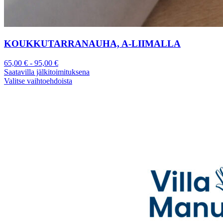
KOUKKUTARRANAUHA, A-LIIMALLA
65,00
€
-
95,00
€
Saatavilla jälkitoimituksena
Valitse vaihtoehdoista