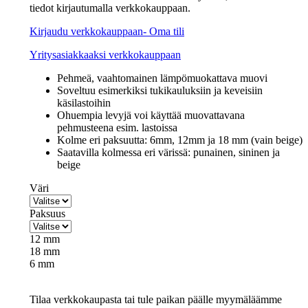
tiedot kirjautumalla verkkokauppaan.
Kirjaudu verkkokauppaan- Oma tili
Yritysasiakkaaksi verkkokauppaan
Pehmeä, vaahtomainen lämpömuokattava muovi
Soveltuu esimerkiksi tukikauluksiin ja keveisiin
käsilastoihin
Ohuempia levyjä voi käyttää muovattavana
pehmusteena esim. lastoissa
Kolme eri paksuutta: 6mm, 12mm ja 18 mm (vain beige)
Saatavilla kolmessa eri värissä: punainen, sininen ja
beige
Väri
Paksuus
12 mm
18 mm
6 mm
Tilaa verkkokaupasta tai tule paikan päälle myymäläämme