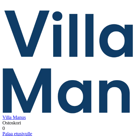
Villa Manus
Ostoskori
0
Palaa etusivulle