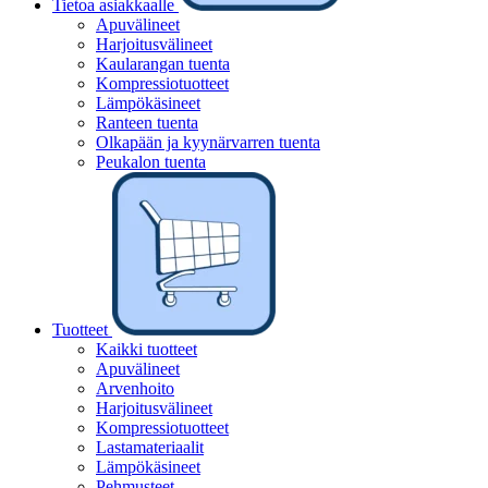
Tietoa asiakkaalle
Apuvälineet
Harjoitusvälineet
Kaularangan tuenta
Kompressiotuotteet
Lämpökäsineet
Ranteen tuenta
Olkapään ja kyynärvarren tuenta
Peukalon tuenta
Tuotteet
Kaikki tuotteet
Apuvälineet
Arvenhoito
Harjoitusvälineet
Kompressiotuotteet
Lastamateriaalit
Lämpökäsineet
Pehmusteet