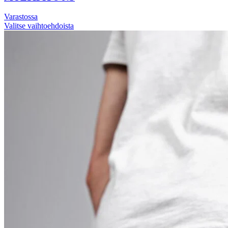
Varastossa
Valitse vaihtoehdoista