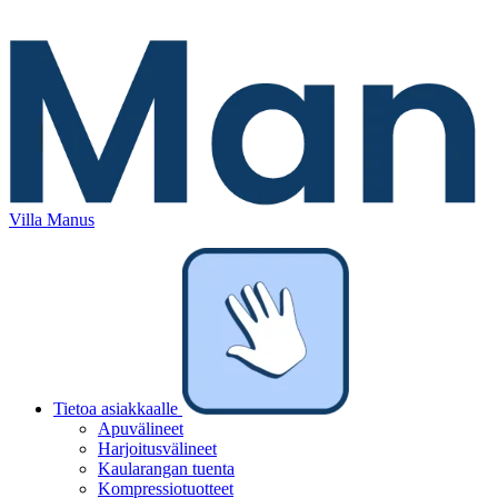
Villa Manus
Tietoa asiakkaalle
Apuvälineet
Harjoitusvälineet
Kaularangan tuenta
Kompressiotuotteet