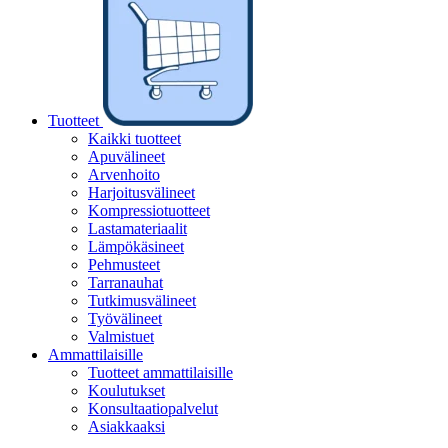
Tuotteet
Kaikki tuotteet
Apuvälineet
Arvenhoito
Harjoitusvälineet
Kompressiotuotteet
Lastamateriaalit
Lämpökäsineet
Pehmusteet
Tarranauhat
Tutkimusvälineet
Työvälineet
Valmistuet
Ammattilaisille
Tuotteet ammattilaisille
Koulutukset
Konsultaatiopalvelut
Asiakkaaksi