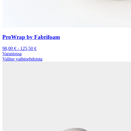
ProWrap by Fabrifoam
98,00
€
-
125,50
€
Varastossa
Valitse vaihtoehdoista