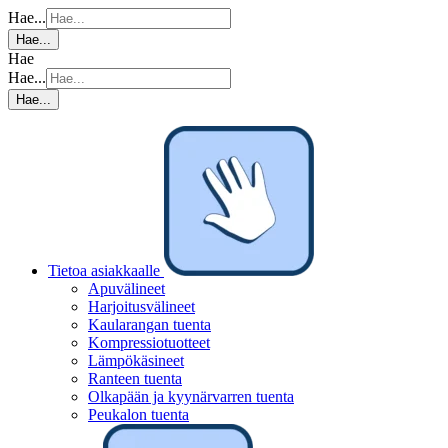
Hae...
Hae...
Hae
Hae...
Hae...
Tietoa asiakkaalle
Apuvälineet
Harjoitusvälineet
Kaularangan tuenta
Kompressiotuotteet
Lämpökäsineet
Ranteen tuenta
Olkapään ja kyynärvarren tuenta
Peukalon tuenta