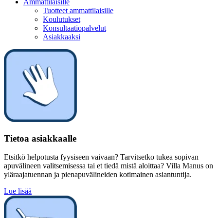
Ammattilaisille
Tuotteet ammattilaisille
Koulutukset
Konsultaatiopalvelut
Asiakkaaksi
Tietoa asiakkaalle
Etsitkö helpotusta fyysiseen vaivaan? Tarvitsetko tukea sopivan
apuvälineen valitsemisessa tai et tiedä mistä aloittaa? Villa Manus on
yläraajatuennan ja pienapuvälineiden kotimainen asiantuntija.
Lue lisää