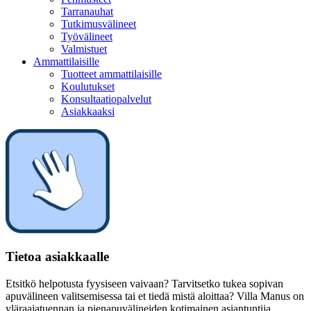
Tarranauhat
Tutkimusvälineet
Työvälineet
Valmistuet
Ammattilaisille
Tuotteet ammattilaisille
Koulutukset
Konsultaatiopalvelut
Asiakkaaksi
Tietoa asiakkaalle
Etsitkö helpotusta fyysiseen vaivaan? Tarvitsetko tukea sopivan
apuvälineen valitsemisessa tai et tiedä mistä aloittaa? Villa Manus on
yläraajatuennan ja pienapuvälineiden kotimainen asiantuntija.