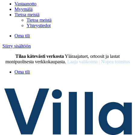
Vastaanotto
Myymälä
Tietoa meistä
Tietoa meistä
Yhteystiedot
Oma tili
Siirry sisältöön
Tilaa kätevästi verkosta
Yläraajatuet, ortoosit ja lastat
monipuolisesta verkkokaupasta.
Laaja valikoima | Nopea toimitus
Oma tili