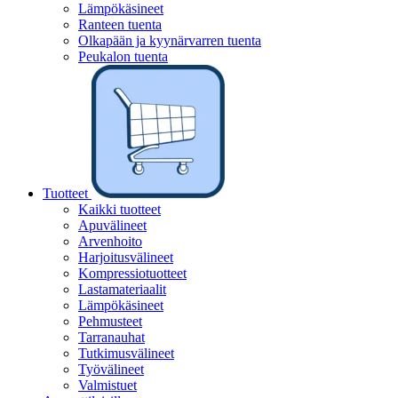
Lämpökäsineet
Ranteen tuenta
Olkapään ja kyynärvarren tuenta
Peukalon tuenta
Tuotteet
Kaikki tuotteet
Apuvälineet
Arvenhoito
Harjoitusvälineet
Kompressiotuotteet
Lastamateriaalit
Lämpökäsineet
Pehmusteet
Tarranauhat
Tutkimusvälineet
Työvälineet
Valmistuet