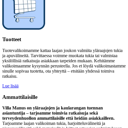
Tuotteet
Tuotevalikoimamme kattaa laajan joukon valmiita yläraajojen tukia
ja apuvälineitä. Tarvittaessa voimme muokata tukia tai valmistaa
yksilöllisiä ratkaisuja asiakkaan tarpeiden mukaan. Kehitämme
valikoimaamme kysynnän perusteella. Jos et löydä valikoimastamme
sinulle sopivaa tuotetta, ota yhteyttä – etsitään yhdessä toimiva
ratkaisu.
Lue lisää
Ammattilaisille
Villa Manus on yläraajojen ja kaularangan tuennan
asiantuntija – tarjoamme toimivia ratkaisuja sekä
terveydenhuollon ammattilaisille että heidän asiakkailleen.
Tarjoamme laajan valikoiman tukia, harjoitteluvälineitä ja