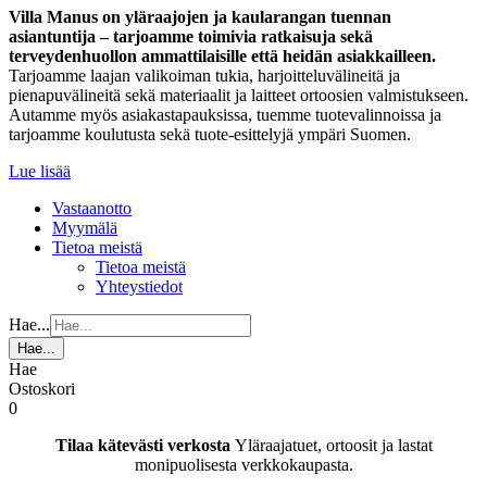
Villa Manus on yläraajojen ja kaularangan tuennan
asiantuntija – tarjoamme toimivia ratkaisuja sekä
terveydenhuollon ammattilaisille että heidän asiakkailleen.
Tarjoamme laajan valikoiman tukia, harjoitteluvälineitä ja
pienapuvälineitä sekä materiaalit ja laitteet ortoosien valmistukseen.
Autamme myös asiakastapauksissa, tuemme tuotevalinnoissa ja
tarjoamme koulutusta sekä tuote-esittelyjä ympäri Suomen.
Lue lisää
Vastaanotto
Myymälä
Tietoa meistä
Tietoa meistä
Yhteystiedot
Hae...
Hae...
Hae
Ostoskori
0
Tilaa kätevästi verkosta
Yläraajatuet, ortoosit ja lastat
monipuolisesta verkkokaupasta.