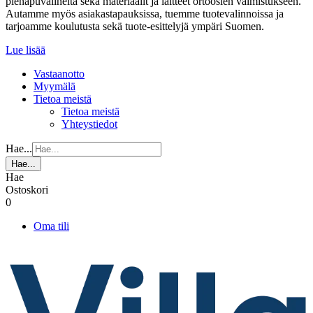
pienapuvälineitä sekä materiaalit ja laitteet ortoosien valmistukseen.
Autamme myös asiakastapauksissa, tuemme tuotevalinnoissa ja
tarjoamme koulutusta sekä tuote-esittelyjä ympäri Suomen.
Lue lisää
Vastaanotto
Myymälä
Tietoa meistä
Tietoa meistä
Yhteystiedot
Hae...
Hae...
Hae
Ostoskori
0
Oma tili