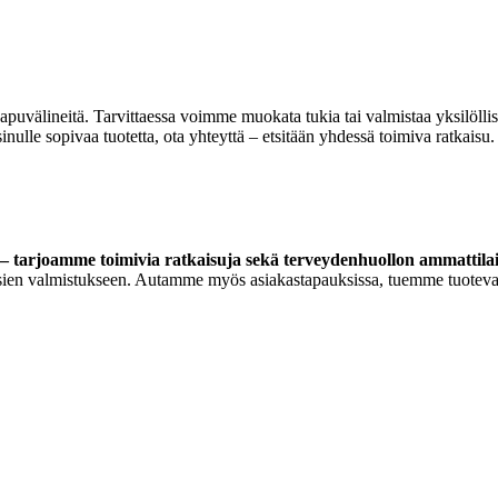
 apuvälineitä. Tarvittaessa voimme muokata tukia tai valmistaa yksilöll
lle sopivaa tuotetta, ota yhteyttä – etsitään yhdessä toimiva ratkaisu.
 tarjoamme toimivia ratkaisuja sekä terveydenhuollon ammattilaisi
ortoosien valmistukseen. Autamme myös asiakastapauksissa, tuemme tuoteva