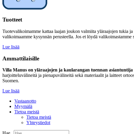
Tuotteet
Tuotevalikoimamme kattaa laajan joukon valmiita yläraajojen tukia ja
valikoimaamme kysynnän perusteella. Jos et löydä valikoimastamme sinu
Lue lisää
Ammattilaisille
Villa Manus on yläraajojen ja kaularangan tuennan asiantuntija –
harjoitteluvälineitä ja pienapuvälineitä sekä materiaalit ja laitteet 
Suomen.
Lue lisää
Vastaanotto
Myymälä
Tietoa meistä
Tietoa meistä
Yhteystiedot
Hae...