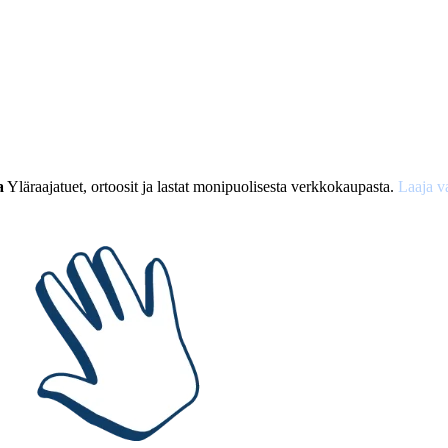
a
Yläraajatuet, ortoosit ja lastat monipuolisesta verkkokaupasta.
Laaja v