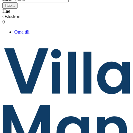
Hae...
Hae
Ostoskori
0
Oma tili