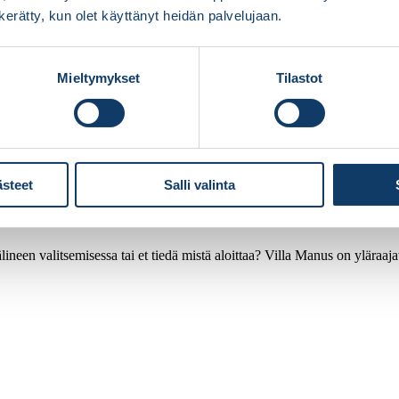
n kerätty, kun olet käyttänyt heidän palvelujaan.
Mieltymykset
Tilastot
ästeet
Salli valinta
ineen valitsemisessa tai et tiedä mistä aloittaa? Villa Manus on yläraaj