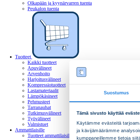
Olkapään ja kyynärvarren tuenta
Peukalon tuenta
Tuotteet
Kaikki tuotteet
Apuvälineet
Arvenhoito
Harjoitusvälineet
Kompressiotuotteet
Lastamateriaalit
Suostumus
Lämpökäsineet
Pehmusteet
Tarranauhat
Tutkimusvälineet
Tämä sivusto käyttää eväste
Työvälineet
Käytämme evästeitä tarjoama
Valmistuet
Ammattilaisille
ja kävijämäärämme analysoim
Tuotteet ammattilaisille
kumppaneillemme tietoja siitä