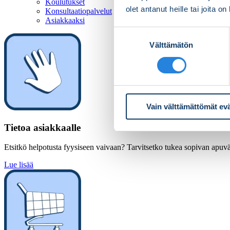
Koulutukset
olet antanut heille tai joita o
Konsultaatiopalvelut
Asiakkaaksi
Suostumuksen
Välttämätön
valinta
Vain välttämättömät ev
Tietoa asiakkaalle
Etsitkö helpotusta fyysiseen vaivaan? Tarvitsetko tukea sopivan apuväl
Lue lisää