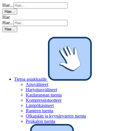
Hae...
Hae...
Hae
Hae...
Hae...
Tietoa asiakkaalle
Apuvälineet
Harjoitusvälineet
Kaularangan tuenta
Kompressiotuotteet
Lämpökäsineet
Ranteen tuenta
Olkapään ja kyynärvarren tuenta
Peukalon tuenta