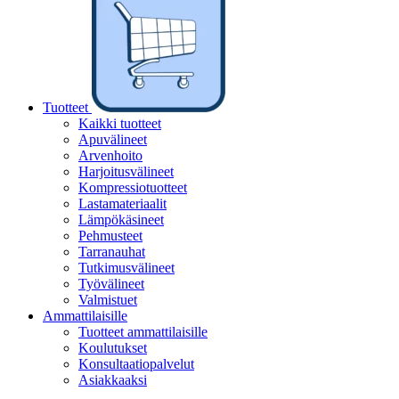
Tuotteet
Kaikki tuotteet
Apuvälineet
Arvenhoito
Harjoitusvälineet
Kompressiotuotteet
Lastamateriaalit
Lämpökäsineet
Pehmusteet
Tarranauhat
Tutkimusvälineet
Työvälineet
Valmistuet
Ammattilaisille
Tuotteet ammattilaisille
Koulutukset
Konsultaatiopalvelut
Asiakkaaksi