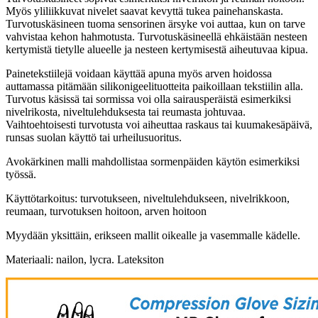
Myös yliliikkuvat nivelet saavat kevyttä tukea painehanskasta.
Turvotuskäsineen tuoma sensorinen ärsyke voi auttaa, kun on tarve
vahvistaa kehon hahmotusta. Turvotuskäsineellä ehkäistään nesteen
kertymistä tietylle alueelle ja nesteen kertymisestä aiheutuvaa kipua.
Painetekstiilejä voidaan käyttää apuna myös arven hoidossa
auttamassa pitämään silikonigeelituotteita paikoillaan tekstiilin alla.
Turvotus käsissä tai sormissa voi olla sairausperäistä esimerkiksi
nivelrikosta, niveltulehduksesta tai reumasta johtuvaa.
Vaihtoehtoisesti turvotusta voi aiheuttaa raskaus tai kuumakesäpäivä,
runsas suolan käyttö tai urheilusuoritus.
Avokärkinen malli mahdollistaa sormenpäiden käytön esimerkiksi
työssä.
Käyttötarkoitus: turvotukseen, niveltulehdukseen, nivelrikkoon,
reumaan, turvotuksen hoitoon, arven hoitoon
Myydään yksittäin, erikseen mallit oikealle ja vasemmalle kädelle.
Materiaali: nailon, lycra. Lateksiton