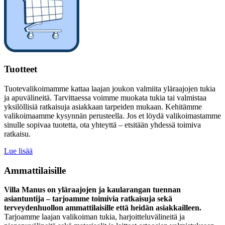
Tuotteet
Tuotevalikoimamme kattaa laajan joukon valmiita yläraajojen tukia
ja apuvälineitä. Tarvittaessa voimme muokata tukia tai valmistaa
yksilöllisiä ratkaisuja asiakkaan tarpeiden mukaan. Kehitämme
valikoimaamme kysynnän perusteella. Jos et löydä valikoimastamme
sinulle sopivaa tuotetta, ota yhteyttä – etsitään yhdessä toimiva
ratkaisu.
Lue lisää
Ammattilaisille
Villa Manus on yläraajojen ja kaularangan tuennan
asiantuntija – tarjoamme toimivia ratkaisuja sekä
terveydenhuollon ammattilaisille että heidän asiakkailleen.
Tarjoamme laajan valikoiman tukia, harjoitteluvälineitä ja