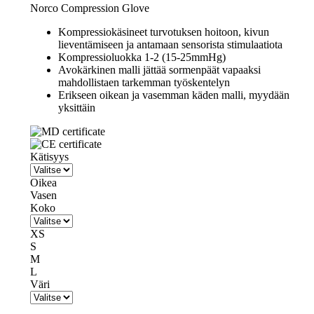
Norco Compression Glove
Kompressiokäsineet turvotuksen hoitoon, kivun
lieventämiseen ja antamaan sensorista stimulaatiota
Kompressioluokka 1-2 (15-25mmHg)
Avokärkinen malli jättää sormenpäät vapaaksi
mahdollistaen tarkemman työskentelyn
Erikseen oikean ja vasemman käden malli, myydään
yksittäin
Kätisyys
Oikea
Vasen
Koko
XS
S
M
L
Väri