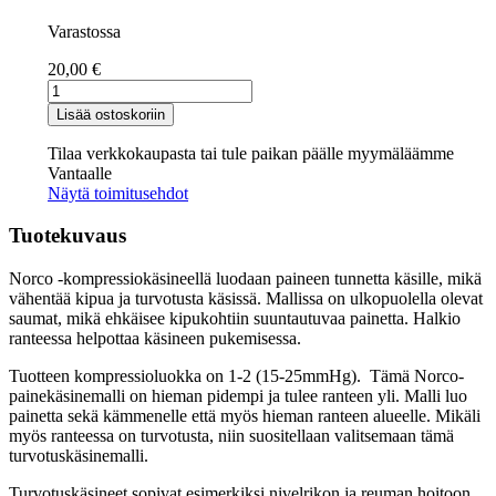
Varastossa
20,00
€
NORCO
turvotuskäsine
Lisää ostoskoriin
avokärkinen
määrä
Tilaa verkkokaupasta tai tule paikan päälle myymäläämme
Vantaalle
Näytä toimitusehdot
Tuotekuvaus
Norco -kompressiokäsineellä luodaan paineen tunnetta käsille, mikä
vähentää kipua ja turvotusta käsissä. Mallissa on ulkopuolella olevat
saumat, mikä ehkäisee kipukohtiin suuntautuvaa painetta. Halkio
ranteessa helpottaa käsineen pukemisessa.
Tuotteen kompressioluokka on 1-2 (15-25mmHg). Tämä Norco-
painekäsinemalli on hieman pidempi ja tulee ranteen yli. Malli luo
painetta sekä kämmenelle että myös hieman ranteen alueelle. Mikäli
myös ranteessa on turvotusta, niin suositellaan valitsemaan tämä
turvotuskäsinemalli.
Turvotuskäsineet sopivat esimerkiksi nivelrikon ja reuman hoitoon.