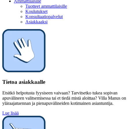
Ammattilaisille
Tuotteet ammattilaisille
Koulutukset
Konsultaatiopalvelut
Asiakkaaksi
Tietoa asiakkaalle
Etsitkö helpotusta fyysiseen vaivaan? Tarvitsetko tukea sopivan
apuvälineen valitsemisessa tai et tiedä mistä aloittaa? Villa Manus on
yläraajatuennan ja pienapuvälineiden kotimainen asiantuntija.
Lue lisää