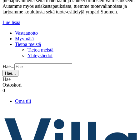
pienapuvälineitä sekä materiaalit ja laitteet ortoosien valmistukseen.
Autamme myös asiakastapauksissa, tuemme tuotevalinnoissa ja
tarjoamme koulutusta sekä tuote-esittelyjä ympäri Suomen.
Lue lisää
Vastaanotto
Myymälä
Tietoa meistä
Tietoa meistä
Yhteystiedot
Hae...
Hae...
Hae
Ostoskori
0
Oma tili