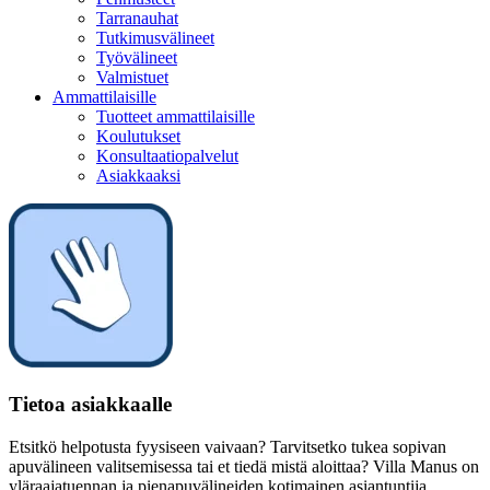
Tarranauhat
Tutkimusvälineet
Työvälineet
Valmistuet
Ammattilaisille
Tuotteet ammattilaisille
Koulutukset
Konsultaatiopalvelut
Asiakkaaksi
Tietoa asiakkaalle
Etsitkö helpotusta fyysiseen vaivaan? Tarvitsetko tukea sopivan
apuvälineen valitsemisessa tai et tiedä mistä aloittaa? Villa Manus on
yläraajatuennan ja pienapuvälineiden kotimainen asiantuntija.