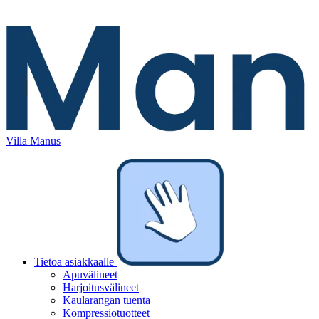
Villa Manus
Tietoa asiakkaalle
Apuvälineet
Harjoitusvälineet
Kaularangan tuenta
Kompressiotuotteet