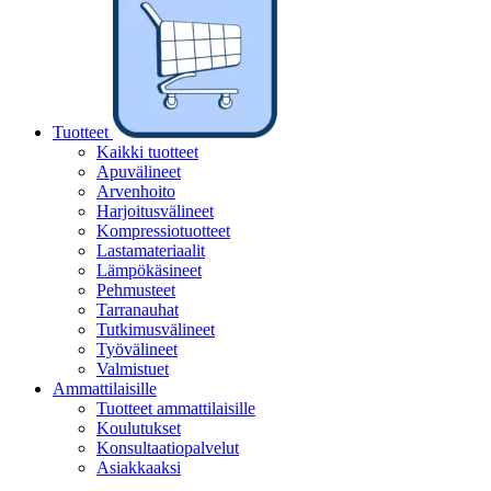
Tuotteet
Kaikki tuotteet
Apuvälineet
Arvenhoito
Harjoitusvälineet
Kompressiotuotteet
Lastamateriaalit
Lämpökäsineet
Pehmusteet
Tarranauhat
Tutkimusvälineet
Työvälineet
Valmistuet
Ammattilaisille
Tuotteet ammattilaisille
Koulutukset
Konsultaatiopalvelut
Asiakkaaksi