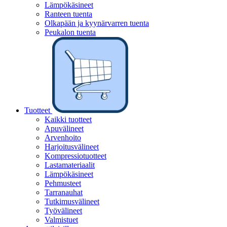
Lämpökäsineet
Ranteen tuenta
Olkapään ja kyynärvarren tuenta
Peukalon tuenta
Tuotteet
Kaikki tuotteet
Apuvälineet
Arvenhoito
Harjoitusvälineet
Kompressiotuotteet
Lastamateriaalit
Lämpökäsineet
Pehmusteet
Tarranauhat
Tutkimusvälineet
Työvälineet
Valmistuet