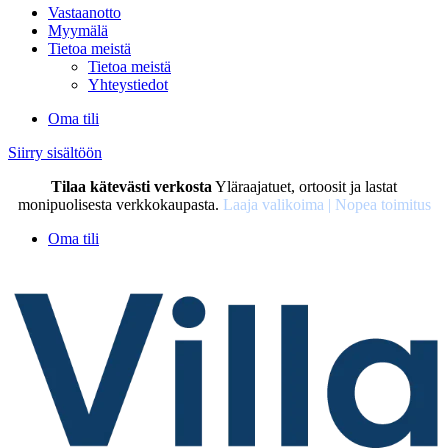
Vastaanotto
Myymälä
Tietoa meistä
Tietoa meistä
Yhteystiedot
Oma tili
Siirry sisältöön
Tilaa kätevästi verkosta
Yläraajatuet, ortoosit ja lastat
monipuolisesta verkkokaupasta.
Laaja valikoima | Nopea toimitus
Oma tili