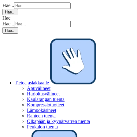
Hae...
Hae...
Hae
Hae...
Hae...
Tietoa asiakkaalle
Apuvälineet
Harjoitusvälineet
Kaularangan tuenta
Kompressiotuotteet
Lämpökäsineet
Ranteen tuenta
Olkapään ja kyynärvarren tuenta
Peukalon tuenta