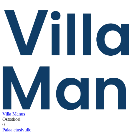
Villa Manus
Ostoskori
0
Palaa etusivulle