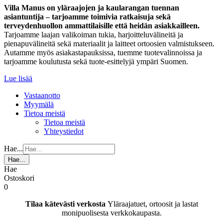
Villa Manus on yläraajojen ja kaularangan tuennan
asiantuntija – tarjoamme toimivia ratkaisuja sekä
terveydenhuollon ammattilaisille että heidän asiakkailleen.
Tarjoamme laajan valikoiman tukia, harjoitteluvälineitä ja
pienapuvälineitä sekä materiaalit ja laitteet ortoosien valmistukseen.
Autamme myös asiakastapauksissa, tuemme tuotevalinnoissa ja
tarjoamme koulutusta sekä tuote-esittelyjä ympäri Suomen.
Lue lisää
Vastaanotto
Myymälä
Tietoa meistä
Tietoa meistä
Yhteystiedot
Hae...
Hae...
Hae
Ostoskori
0
Tilaa kätevästi verkosta
Yläraajatuet, ortoosit ja lastat
monipuolisesta verkkokaupasta.