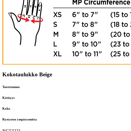
Kokotaulukko Beige
Tuotetunnus
Kätisyys
Koko
Rystysten ympärysmitta
NC53221