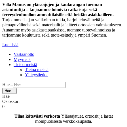
Villa Manus on yläraajojen ja kaularangan tuennan
asiantuntija – tarjoamme toimivia ratkaisuja sekä
terveydenhuollon ammattilaisille että heidän asiakkailleen.
Tarjoamme laajan valikoiman tukia, harjoitteluvälineitä ja
pienapuvälineitä sekä materiaalit ja laitteet ortoosien valmistukseen.
Autamme myös asiakastapauksissa, tuemme tuotevalinnoissa ja
tarjoamme koulutusta sekä tuote-esittelyjä ympäri Suomen.
Lue lisää
Vastaanotto
Myymälä
Tietoa meistä
Tietoa meistä
Yhteystiedot
Hae...
Hae...
Hae
Ostoskori
0
Tilaa kätevästi verkosta
Yläraajatuet, ortoosit ja lastat
monipuolisesta verkkokaupasta.