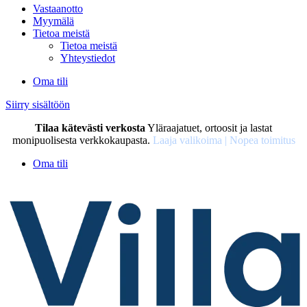
Vastaanotto
Myymälä
Tietoa meistä
Tietoa meistä
Yhteystiedot
Oma tili
Siirry sisältöön
Tilaa kätevästi verkosta
Yläraajatuet, ortoosit ja lastat
monipuolisesta verkkokaupasta.
Laaja valikoima | Nopea toimitus
Oma tili