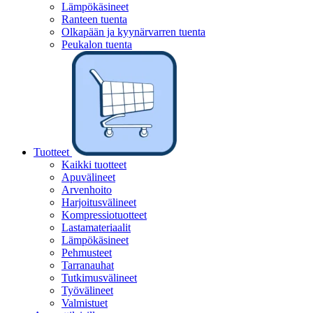
Lämpökäsineet
Ranteen tuenta
Olkapään ja kyynärvarren tuenta
Peukalon tuenta
Tuotteet
Kaikki tuotteet
Apuvälineet
Arvenhoito
Harjoitusvälineet
Kompressiotuotteet
Lastamateriaalit
Lämpökäsineet
Pehmusteet
Tarranauhat
Tutkimusvälineet
Työvälineet
Valmistuet