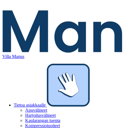
Villa Manus
Tietoa asiakkaalle
Apuvälineet
Harjoitusvälineet
Kaularangan tuenta
Kompressiotuotteet