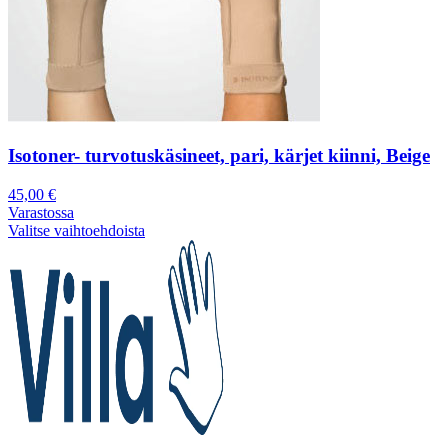
Isotoner- turvotuskäsineet, pari, kärjet kiinni, Beige
45,00
€
Varastossa
Valitse vaihtoehdoista