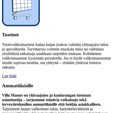
Tuotteet
Tuotevalikoimamme kattaa laajan joukon valmiita yläraajojen tukia
ja apuvälineitä. Tarvittaessa voimme muokata tukia tai valmistaa
yksilöllisiä ratkaisuja asiakkaan tarpeiden mukaan. Kehitämme
valikoimaamme kysynnän perusteella. Jos et löydä valikoimastamme
sinulle sopivaa tuotetta, ota yhteyttä – etsitään yhdessä toimiva
ratkaisu.
Lue lisää
Ammattilaisille
Villa Manus on yläraajojen ja kaularangan tuennan
asiantuntija – tarjoamme toimivia ratkaisuja sekä
terveydenhuollon ammattilaisille että heidän asiakkailleen.
Tarjoamme laajan valikoiman tukia, harjoitteluvälineitä ja