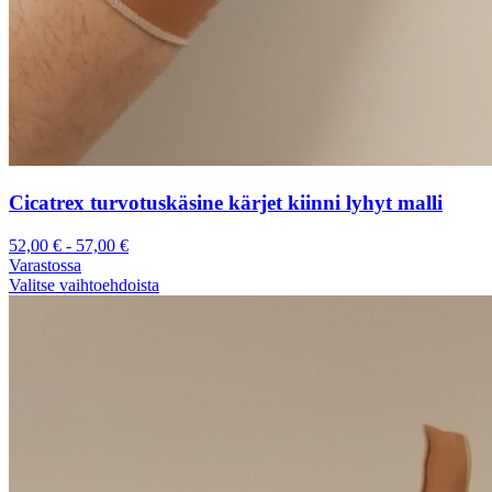
Cicatrex turvotuskäsine kärjet kiinni lyhyt malli
52,00
€
-
57,00
€
Varastossa
Valitse vaihtoehdoista