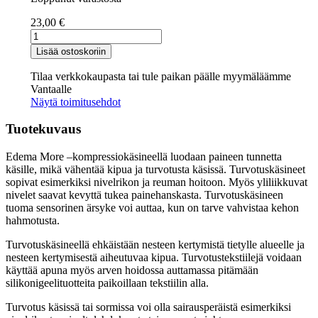
23,00
€
EDEMA
MORE
Lisää ostoskoriin
-
kompressiokäsine
Tilaa verkkokaupasta tai tule paikan päälle myymäläämme
umpikärkinen
Vantaalle
määrä
Näytä toimitusehdot
Tuotekuvaus
Edema More –kompressiokäsineellä luodaan paineen tunnetta
käsille, mikä vähentää kipua ja turvotusta käsissä. Turvotuskäsineet
sopivat esimerkiksi nivelrikon ja reuman hoitoon. Myös yliliikkuvat
nivelet saavat kevyttä tukea painehanskasta. Turvotuskäsineen
tuoma sensorinen ärsyke voi auttaa, kun on tarve vahvistaa kehon
hahmotusta.
Turvotuskäsineellä ehkäistään nesteen kertymistä tietylle alueelle ja
nesteen kertymisestä aiheutuvaa kipua. Turvotustekstiilejä voidaan
käyttää apuna myös arven hoidossa auttamassa pitämään
silikonigeelituotteita paikoillaan tekstiilin alla.
Turvotus käsissä tai sormissa voi olla sairausperäistä esimerkiksi