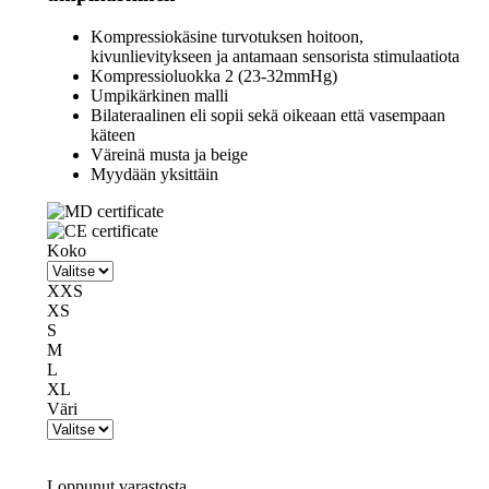
Kompressiokäsine turvotuksen hoitoon,
kivunlievitykseen ja antamaan sensorista stimulaatiota
Kompressioluokka 2 (23-32mmHg)
Umpikärkinen malli
Bilateraalinen eli sopii sekä oikeaan että vasempaan
käteen
Väreinä musta ja beige
Myydään yksittäin
Koko
XXS
XS
S
M
L
XL
Väri
Loppunut varastosta