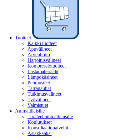
Tuotteet
Kaikki tuotteet
Apuvälineet
Arvenhoito
Harjoitusvälineet
Kompressiotuotteet
Lastamateriaalit
Lämpökäsineet
Pehmusteet
Tarranauhat
Tutkimusvälineet
Työvälineet
Valmistuet
Ammattilaisille
Tuotteet ammattilaisille
Koulutukset
Konsultaatiopalvelut
Asiakkaaksi