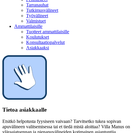
Tarranauhat
Tutkimusvälineet
Työvälineet
Valmistuet
Ammattilaisille
Tuotteet ammattilaisille
Koulutukset
Konsultaatiopalvelut
Asiakkaaksi
Tietoa asiakkaalle
Etsitkö helpotusta fyysiseen vaivaan? Tarvitsetko tukea sopivan
apuvälineen valitsemisessa tai et tiedä mistä aloittaa? Villa Manus on
yläraajatuennan ja pienapuvälineiden kotimainen asiantuntija.