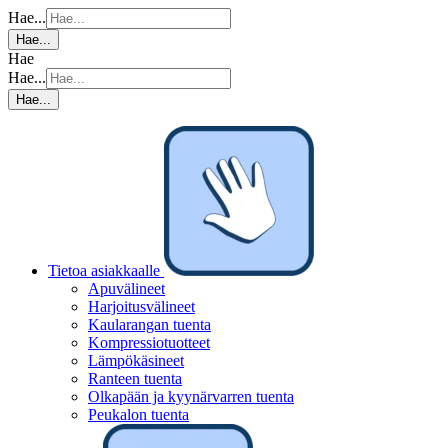
Hae...
Hae...
Hae
Hae...
Hae...
Tietoa asiakkaalle
Apuvälineet
Harjoitusvälineet
Kaularangan tuenta
Kompressiotuotteet
Lämpökäsineet
Ranteen tuenta
Olkapään ja kyynärvarren tuenta
Peukalon tuenta