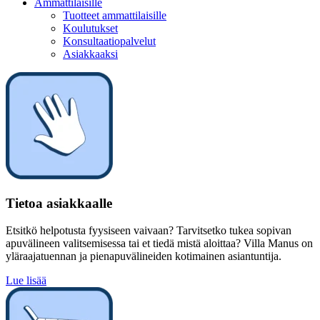
Ammattilaisille
Tuotteet ammattilaisille
Koulutukset
Konsultaatiopalvelut
Asiakkaaksi
Tietoa asiakkaalle
Etsitkö helpotusta fyysiseen vaivaan? Tarvitsetko tukea sopivan
apuvälineen valitsemisessa tai et tiedä mistä aloittaa? Villa Manus on
yläraajatuennan ja pienapuvälineiden kotimainen asiantuntija.
Lue lisää