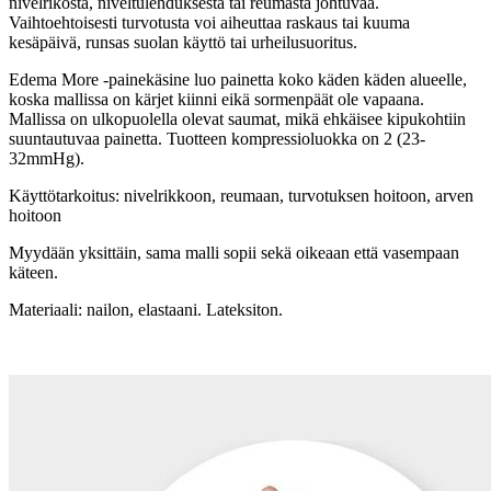
nivelrikosta, niveltulehduksesta tai reumasta johtuvaa.
Vaihtoehtoisesti turvotusta voi aiheuttaa raskaus tai kuuma
kesäpäivä, runsas suolan käyttö tai urheilusuoritus.
Edema More -painekäsine luo painetta koko käden käden alueelle,
koska mallissa on kärjet kiinni eikä sormenpäät ole vapaana.
Mallissa on ulkopuolella olevat saumat, mikä ehkäisee kipukohtiin
suuntautuvaa painetta. Tuotteen kompressioluokka on 2 (23-
32mmHg).
Käyttötarkoitus: nivelrikkoon, reumaan, turvotuksen hoitoon, arven
hoitoon
Myydään yksittäin, sama malli sopii sekä oikeaan että vasempaan
käteen.
Materiaali: nailon, elastaani. Lateksiton.