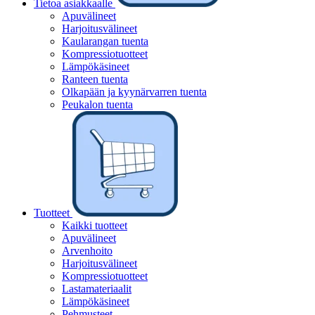
Tietoa asiakkaalle
Apuvälineet
Harjoitusvälineet
Kaularangan tuenta
Kompressiotuotteet
Lämpökäsineet
Ranteen tuenta
Olkapään ja kyynärvarren tuenta
Peukalon tuenta
Tuotteet
Kaikki tuotteet
Apuvälineet
Arvenhoito
Harjoitusvälineet
Kompressiotuotteet
Lastamateriaalit
Lämpökäsineet
Pehmusteet