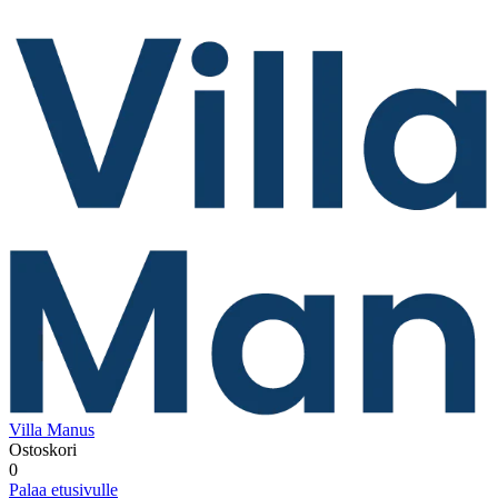
Villa Manus
Ostoskori
0
Palaa etusivulle