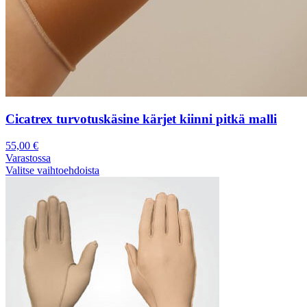
Cicatrex turvotuskäsine kärjet kiinni pitkä malli
55,00
€
Varastossa
Valitse vaihtoehdoista