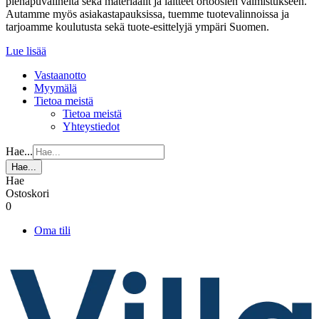
pienapuvälineitä sekä materiaalit ja laitteet ortoosien valmistukseen.
Autamme myös asiakastapauksissa, tuemme tuotevalinnoissa ja
tarjoamme koulutusta sekä tuote-esittelyjä ympäri Suomen.
Lue lisää
Vastaanotto
Myymälä
Tietoa meistä
Tietoa meistä
Yhteystiedot
Hae...
Hae...
Hae
Ostoskori
0
Oma tili