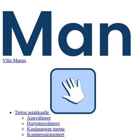
Villa Manus
Tietoa asiakkaalle
Apuvälineet
Harjoitusvälineet
Kaularangan tuenta
Kompressiotuotteet