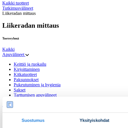
Kaikki tuotteet
Tutkimusvälineet
Liikeradan mittaus
Liikeradan mittaus
Tuoteryhmä
Kaikki
Apuvälineet
Keittiö ja ruokailu
Kirjoittaminen
Kitkatuotteet
Paksunnokset
Pukeutuminen ja hygienia
Sakset
Tarttumisen apuvälineet
Arvenhoito
Geeli- ja silikonituotteet
Muut arvenhoitotuotteet
Suostumus
Yksityiskohdat