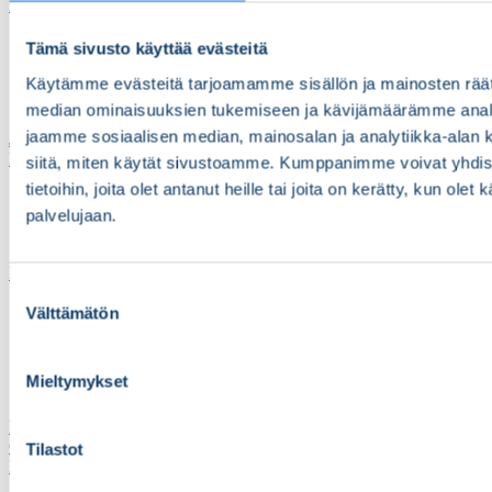
Harjoitusvälineet
Aistituotteet
Tämä sivusto käyttää evästeitä
Painot
Peiliterapia
Käytämme evästeitä tarjoamamme sisällön ja mainosten räät
Voima ja liikkuvuus
median ominaisuuksien tukemiseen ja kävijämäärämme anal
jaamme sosiaalisen median, mainosalan ja analytiikka-alan 
Jalkaterapiatuotteet
Kompressiotuotteet
siitä, miten käytät sivustoamme. Kumppanimme voivat yhdistä
tietoihin, joita olet antanut heille tai joita on kerätty, kun olet
Kompressiokäsineet
palvelujaan.
Muut kompressiohoidon tuotteet
Sormisukat
Lastamateriaalit
Suostumuksen
Dynaamiset osat
Välttämätön
valinta
Lasta-aihiot
Matalalämpömuovit
Muut lastamateriaalit
Mieltymykset
NRX-tuotteet
Lämpökäsineet
Outlet
Tilastot
Pehmusteet