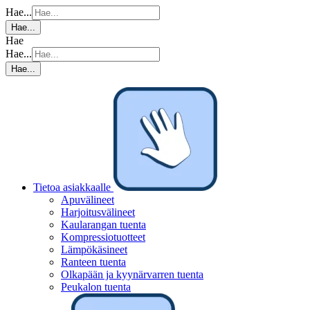
Hae...
Hae...
Hae
Hae...
Hae...
Tietoa asiakkaalle
Apuvälineet
Harjoitusvälineet
Kaularangan tuenta
Kompressiotuotteet
Lämpökäsineet
Ranteen tuenta
Olkapään ja kyynärvarren tuenta
Peukalon tuenta