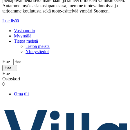
pienapuvälineitä sekä materiaalit ja laitteet ortoosien valmistukseen.
Autamme myös asiakastapauksissa, tuemme tuotevalinnoissa ja
tarjoamme koulutusta sekä tuote-esittelyjä ympäri Suomen.
Lue lisää
Vastaanotto
Myymälä
Tietoa meistä
Tietoa meistä
Yhteystiedot
Hae...
Hae...
Hae
Ostoskori
0
Oma tili