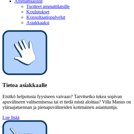
Ammattilaisille
Tuotteet ammattilaisille
Koulutukset
Konsultaatiopalvelut
Asiakkaaksi
Tietoa asiakkaalle
Etsitkö helpotusta fyysiseen vaivaan? Tarvitsetko tukea sopivan
apuvälineen valitsemisessa tai et tiedä mistä aloittaa? Villa Manus on
yläraajatuennan ja pienapuvälineiden kotimainen asiantuntija.
Lue lisää