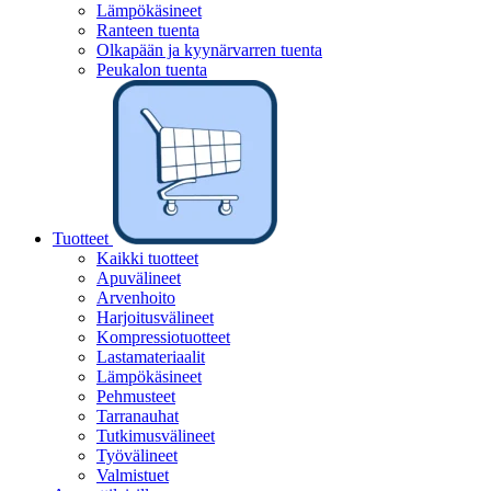
Lämpökäsineet
Ranteen tuenta
Olkapään ja kyynärvarren tuenta
Peukalon tuenta
Tuotteet
Kaikki tuotteet
Apuvälineet
Arvenhoito
Harjoitusvälineet
Kompressiotuotteet
Lastamateriaalit
Lämpökäsineet
Pehmusteet
Tarranauhat
Tutkimusvälineet
Työvälineet
Valmistuet