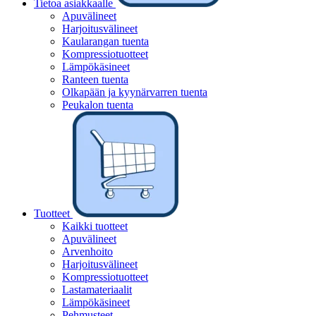
Tietoa asiakkaalle
Apuvälineet
Harjoitusvälineet
Kaularangan tuenta
Kompressiotuotteet
Lämpökäsineet
Ranteen tuenta
Olkapään ja kyynärvarren tuenta
Peukalon tuenta
Tuotteet
Kaikki tuotteet
Apuvälineet
Arvenhoito
Harjoitusvälineet
Kompressiotuotteet
Lastamateriaalit
Lämpökäsineet
Pehmusteet