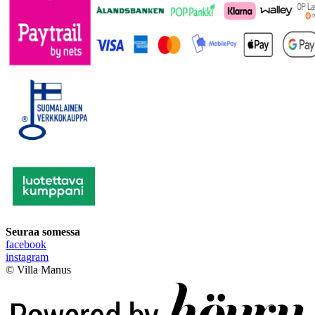
Seuraa somessa
facebook
instagram
© Villa Manus
Digi- ja mainostoimisto Höyry Rovaniemi ja Oulu