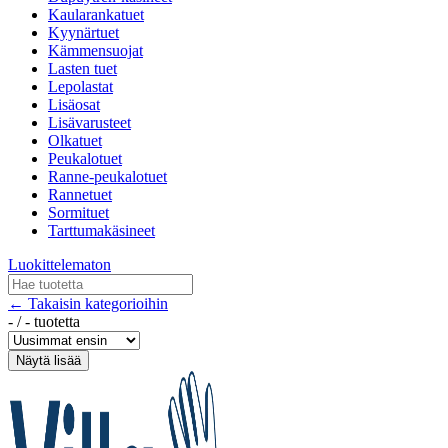
Kaularankatuet
Kyynärtuet
Kämmensuojat
Lasten tuet
Lepolastat
Lisäosat
Lisävarusteet
Olkatuet
Peukalotuet
Ranne-peukalotuet
Rannetuet
Sormituet
Tarttumakäsineet
Luokittelematon
← Takaisin kategorioihin
-
/
-
tuotetta