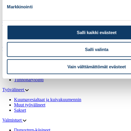
Alus- ja putkisukat
Markkinointi
Muut pehmusteet
Villa Manus -pehmusteet
Tarranauhat
Salli kaikki evästeet
Koukkunauhat
Nukkanauhat
Tutkimusvälineet
Salli valinta
E-Link-tutkimus & -harjoitusmenetelmä
Liikeradan mittaus
Vain välttämättömät evästeet
Puristusvoimamittarit
Toiminnalliset testit ja oteharjoittelut
Tunnonarviointi
Työvälineet
Kuumavesialtaat ja kuivakuumennin
Muut työvälineet
Sakset
Valmistuet
Dupuytren-käsineet