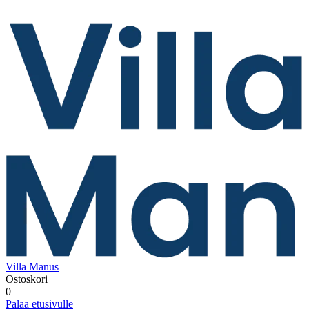
Villa Manus
Ostoskori
0
Palaa etusivulle