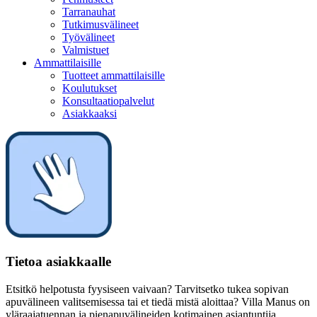
Tarranauhat
Tutkimusvälineet
Työvälineet
Valmistuet
Ammattilaisille
Tuotteet ammattilaisille
Koulutukset
Konsultaatiopalvelut
Asiakkaaksi
Tietoa asiakkaalle
Etsitkö helpotusta fyysiseen vaivaan? Tarvitsetko tukea sopivan
apuvälineen valitsemisessa tai et tiedä mistä aloittaa? Villa Manus on
yläraajatuennan ja pienapuvälineiden kotimainen asiantuntija.