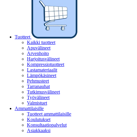
Tuotteet
Kaikki tuotteet
Apuvälineet
Arvenhoito
Harjoitusvälineet
Kompressiotuotteet
Lastamateriaalit
Lämpökäsineet
Pehmusteet
Tarranauhat
Tutkimusvälineet
Työvälineet
Valmistuet
Ammattilaisille
Tuotteet ammattilaisille
Koulutukset
Konsultaatiopalvelut
Asiakkaaksi