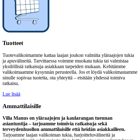
Tuotteet
Tuotevalikoimamme kattaa laajan joukon valmiita yläraajojen tukia
ja apuvälineitä. Tarvittaessa voimme muokata tukia tai valmistaa
yksilöllisiä ratkaisuja asiakkaan tarpeiden mukaan. Kehitämme
valikoimaamme kysynnän perusteella. Jos et löydä valikoimastamme
sinulle sopivaa tuotetta, ota yhteyttä – etsitään yhdessä toimiva
ratkaisu.
Lue lisää
Ammattilaisille
Villa Manus on yläraajojen ja kaularangan tuennan
asiantuntija – tarjoamme toimivia ratkaisuja sekä
terveydenhuollon ammattilaisille että heidän asiakkailleen.
Tarjoamme laajan valikoiman tukia, harjoitteluvälineitä ja