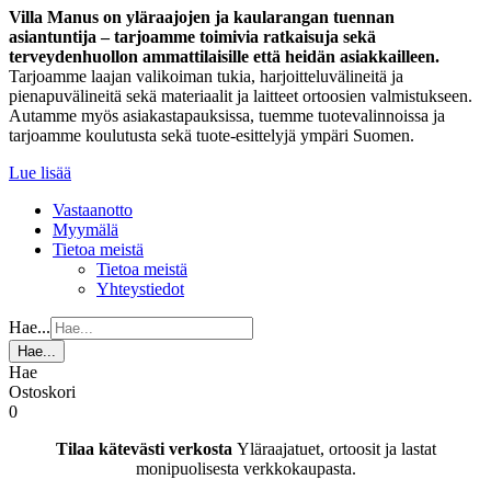
Villa Manus on yläraajojen ja kaularangan tuennan
asiantuntija – tarjoamme toimivia ratkaisuja sekä
terveydenhuollon ammattilaisille että heidän asiakkailleen.
Tarjoamme laajan valikoiman tukia, harjoitteluvälineitä ja
pienapuvälineitä sekä materiaalit ja laitteet ortoosien valmistukseen.
Autamme myös asiakastapauksissa, tuemme tuotevalinnoissa ja
tarjoamme koulutusta sekä tuote-esittelyjä ympäri Suomen.
Lue lisää
Vastaanotto
Myymälä
Tietoa meistä
Tietoa meistä
Yhteystiedot
Hae...
Hae...
Hae
Ostoskori
0
Tilaa kätevästi verkosta
Yläraajatuet, ortoosit ja lastat
monipuolisesta verkkokaupasta.