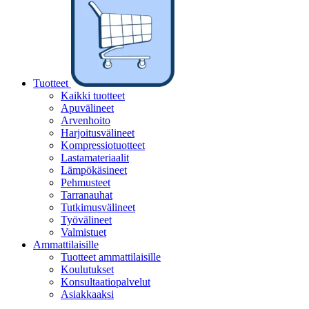
Tuotteet
Kaikki tuotteet
Apuvälineet
Arvenhoito
Harjoitusvälineet
Kompressiotuotteet
Lastamateriaalit
Lämpökäsineet
Pehmusteet
Tarranauhat
Tutkimusvälineet
Työvälineet
Valmistuet
Ammattilaisille
Tuotteet ammattilaisille
Koulutukset
Konsultaatiopalvelut
Asiakkaaksi