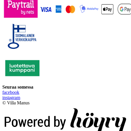
Seuraa somessa
facebook
instagram
© Villa Manus
Digi- ja mainostoimisto Höyry Rovaniemi ja Oulu