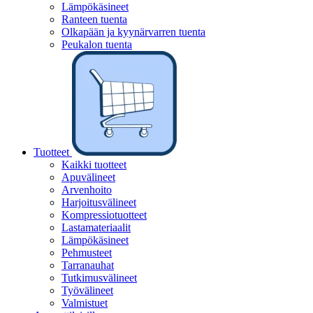
Lämpökäsineet
Ranteen tuenta
Olkapään ja kyynärvarren tuenta
Peukalon tuenta
Tuotteet
Kaikki tuotteet
Apuvälineet
Arvenhoito
Harjoitusvälineet
Kompressiotuotteet
Lastamateriaalit
Lämpökäsineet
Pehmusteet
Tarranauhat
Tutkimusvälineet
Työvälineet
Valmistuet