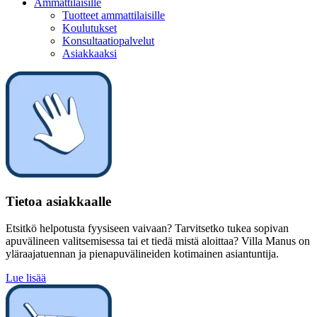
Ammattilaisille
Tuotteet ammattilaisille
Koulutukset
Konsultaatiopalvelut
Asiakkaaksi
Tietoa asiakkaalle
Etsitkö helpotusta fyysiseen vaivaan? Tarvitsetko tukea sopivan
apuvälineen valitsemisessa tai et tiedä mistä aloittaa? Villa Manus on
yläraajatuennan ja pienapuvälineiden kotimainen asiantuntija.
Lue lisää