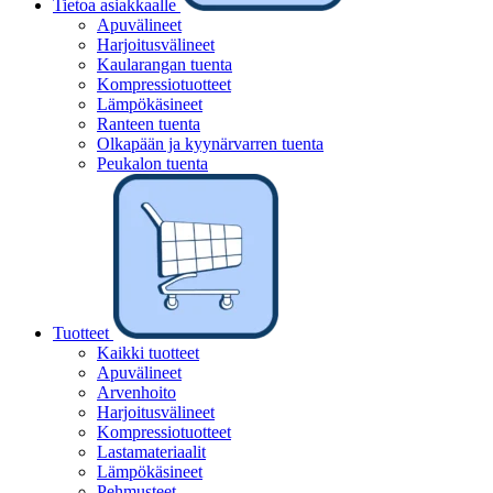
Tietoa asiakkaalle
Apuvälineet
Harjoitusvälineet
Kaularangan tuenta
Kompressiotuotteet
Lämpökäsineet
Ranteen tuenta
Olkapään ja kyynärvarren tuenta
Peukalon tuenta
Tuotteet
Kaikki tuotteet
Apuvälineet
Arvenhoito
Harjoitusvälineet
Kompressiotuotteet
Lastamateriaalit
Lämpökäsineet
Pehmusteet