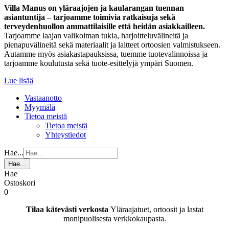
Villa Manus on yläraajojen ja kaularangan tuennan
asiantuntija – tarjoamme toimivia ratkaisuja sekä
terveydenhuollon ammattilaisille että heidän asiakkailleen.
Tarjoamme laajan valikoiman tukia, harjoitteluvälineitä ja
pienapuvälineitä sekä materiaalit ja laitteet ortoosien valmistukseen.
Autamme myös asiakastapauksissa, tuemme tuotevalinnoissa ja
tarjoamme koulutusta sekä tuote-esittelyjä ympäri Suomen.
Lue lisää
Vastaanotto
Myymälä
Tietoa meistä
Tietoa meistä
Yhteystiedot
Hae...
Hae...
Hae
Ostoskori
0
Tilaa kätevästi verkosta
Yläraajatuet, ortoosit ja lastat
monipuolisesta verkkokaupasta.