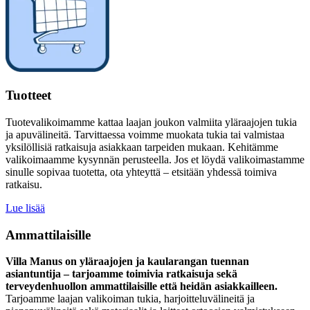
Tuotteet
Tuotevalikoimamme kattaa laajan joukon valmiita yläraajojen tukia
ja apuvälineitä. Tarvittaessa voimme muokata tukia tai valmistaa
yksilöllisiä ratkaisuja asiakkaan tarpeiden mukaan. Kehitämme
valikoimaamme kysynnän perusteella. Jos et löydä valikoimastamme
sinulle sopivaa tuotetta, ota yhteyttä – etsitään yhdessä toimiva
ratkaisu.
Lue lisää
Ammattilaisille
Villa Manus on yläraajojen ja kaularangan tuennan
asiantuntija – tarjoamme toimivia ratkaisuja sekä
terveydenhuollon ammattilaisille että heidän asiakkailleen.
Tarjoamme laajan valikoiman tukia, harjoitteluvälineitä ja