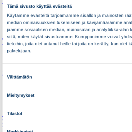
Harjoitusvälineet
Tämä sivusto käyttää evästeitä
Aistituotteet
Käytämme evästeitä tarjoamamme sisällön ja mainosten räät
Painot
Peiliterapia
median ominaisuuksien tukemiseen ja kävijämäärämme anal
Voima ja liikkuvuus
jaamme sosiaalisen median, mainosalan ja analytiikka-alan 
siitä, miten käytät sivustoamme. Kumppanimme voivat yhdistä
Jalkaterapiatuotteet
Kompressiotuotteet
tietoihin, joita olet antanut heille tai joita on kerätty, kun olet
palvelujaan.
Kompressiokäsineet
Muut kompressiohoidon tuotteet
Sormisukat
Suostumuksen
Lastamateriaalit
Välttämätön
valinta
Dynaamiset osat
Lasta-aihiot
Matalalämpömuovit
Mieltymykset
Muut lastamateriaalit
NRX-tuotteet
Tilastot
Lämpökäsineet
Outlet
Pehmusteet
Markkinointi