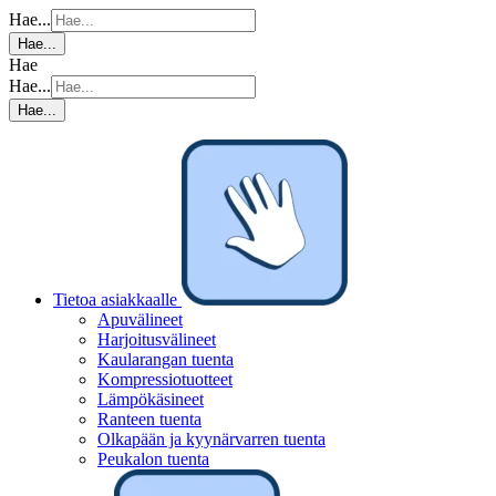
Hae...
Hae...
Hae
Hae...
Hae...
Tietoa asiakkaalle
Apuvälineet
Harjoitusvälineet
Kaularangan tuenta
Kompressiotuotteet
Lämpökäsineet
Ranteen tuenta
Olkapään ja kyynärvarren tuenta
Peukalon tuenta