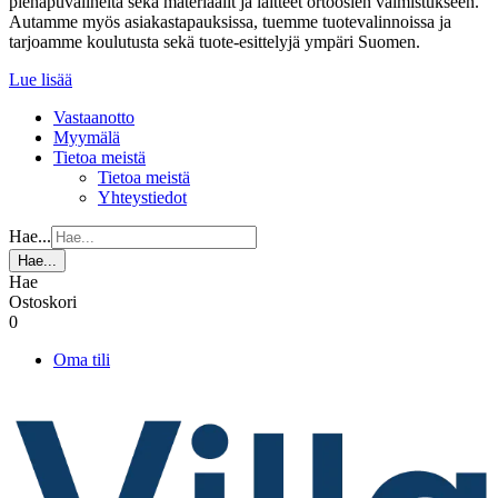
pienapuvälineitä sekä materiaalit ja laitteet ortoosien valmistukseen.
Autamme myös asiakastapauksissa, tuemme tuotevalinnoissa ja
tarjoamme koulutusta sekä tuote-esittelyjä ympäri Suomen.
Lue lisää
Vastaanotto
Myymälä
Tietoa meistä
Tietoa meistä
Yhteystiedot
Hae...
Hae...
Hae
Ostoskori
0
Oma tili