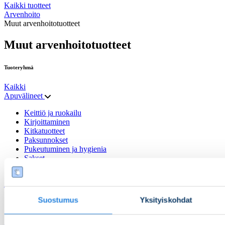
Kaikki tuotteet
Arvenhoito
Muut arvenhoitotuotteet
Muut arvenhoitotuotteet
Tuoteryhmä
Kaikki
Apuvälineet
Keittiö ja ruokailu
Kirjoittaminen
Kitkatuotteet
Paksunnokset
Pukeutuminen ja hygienia
Sakset
Tarttumisen apuvälineet
Arvenhoito
Suostumus
Yksityiskohdat
Geeli- ja silikonituotteet
Muut arvenhoitotuotteet