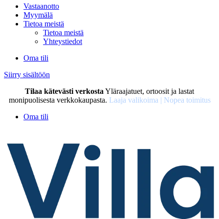
Vastaanotto
Myymälä
Tietoa meistä
Tietoa meistä
Yhteystiedot
Oma tili
Siirry sisältöön
Tilaa kätevästi verkosta
Yläraajatuet, ortoosit ja lastat
monipuolisesta verkkokaupasta.
Laaja valikoima | Nopea toimitus
Oma tili