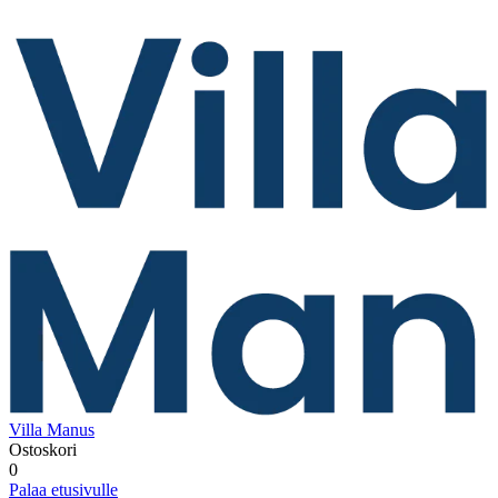
Villa Manus
Ostoskori
0
Palaa etusivulle