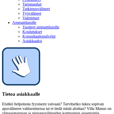
Tarranauhat
Tutkimusvälineet
Työvälineet
Valmistuet
Ammattilaisille
Tuotteet ammattilaisille
Koulutukset
Konsultaatiopalvelut
Asiakkaaksi
Tietoa asiakkaalle
Etsitkö helpotusta fyysiseen vaivaan? Tarvitsetko tukea sopivan
apuvälineen valitsemisessa tai et tiedä mistä aloittaa? Villa Manus on
yläraajatuennan ja pienapuvälineiden kotimainen asiantuntija.