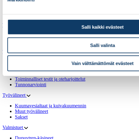
Alus- ja putkisukat
Muut pehmusteet
Villa Manus -pehmusteet
Tarranauhat
Salli kaikki evästeet
Koukkunauhat
Nukkanauhat
Salli valinta
Tutkimusvälineet
E-Link-tutkimus & -harjoitusmenetelmä
Vain välttämättömät evästeet
Liikeradan mittaus
Puristusvoimamittarit
Toiminnalliset testit ja oteharjoittelut
Tunnonarviointi
Työvälineet
Kuumavesialtaat ja kuivakuumennin
Muut työvälineet
Sakset
Valmistuet
Dupuytren-käsineet