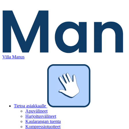
Villa Manus
Tietoa asiakkaalle
Apuvälineet
Harjoitusvälineet
Kaularangan tuenta
Kompressiotuotteet