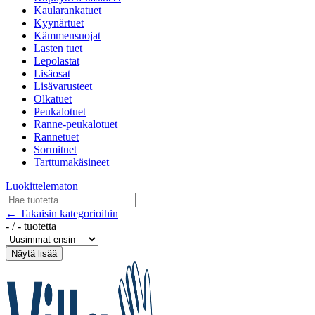
Kaularankatuet
Kyynärtuet
Kämmensuojat
Lasten tuet
Lepolastat
Lisäosat
Lisävarusteet
Olkatuet
Peukalotuet
Ranne-peukalotuet
Rannetuet
Sormituet
Tarttumakäsineet
Luokittelematon
← Takaisin kategorioihin
-
/
-
tuotetta