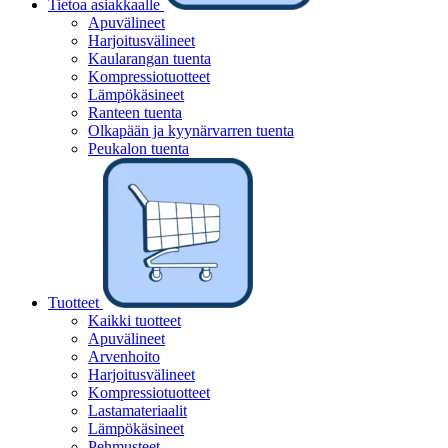
Tietoa asiakkaalle
Apuvälineet
Harjoitusvälineet
Kaularangan tuenta
Kompressiotuotteet
Lämpökäsineet
Ranteen tuenta
Olkapään ja kyynärvarren tuenta
Peukalon tuenta
Tuotteet
Kaikki tuotteet
Apuvälineet
Arvenhoito
Harjoitusvälineet
Kompressiotuotteet
Lastamateriaalit
Lämpökäsineet
Pehmusteet