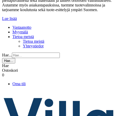
pienapuvälineitä sekä materiaalit ja laitteet ortoosien valmistukseen.
Autamme myös asiakastapauksissa, tuemme tuotevalinnoissa ja
tarjoamme koulutusta sekä tuote-esittelyjä ympäri Suomen.
Lue lisää
Vastaanotto
Myymälä
Tietoa meistä
Tietoa meistä
Yhteystiedot
Hae...
Hae...
Hae
Ostoskori
0
Oma tili