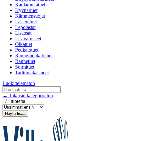
Kaularankatuet
Kyynärtuet
Kämmensuojat
Lasten tuet
Lepolastat
Lisäosat
Lisävarusteet
Olkatuet
Peukalotuet
Ranne-peukalotuet
Rannetuet
Sormituet
Tarttumakäsineet
Luokittelematon
← Takaisin kategorioihin
-
/
-
tuotetta