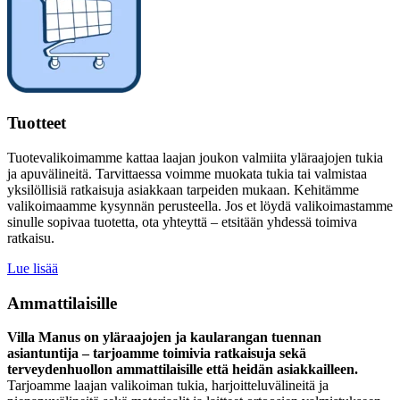
Tuotteet
Tuotevalikoimamme kattaa laajan joukon valmiita yläraajojen tukia
ja apuvälineitä. Tarvittaessa voimme muokata tukia tai valmistaa
yksilöllisiä ratkaisuja asiakkaan tarpeiden mukaan. Kehitämme
valikoimaamme kysynnän perusteella. Jos et löydä valikoimastamme
sinulle sopivaa tuotetta, ota yhteyttä – etsitään yhdessä toimiva
ratkaisu.
Lue lisää
Ammattilaisille
Villa Manus on yläraajojen ja kaularangan tuennan
asiantuntija – tarjoamme toimivia ratkaisuja sekä
terveydenhuollon ammattilaisille että heidän asiakkailleen.
Tarjoamme laajan valikoiman tukia, harjoitteluvälineitä ja