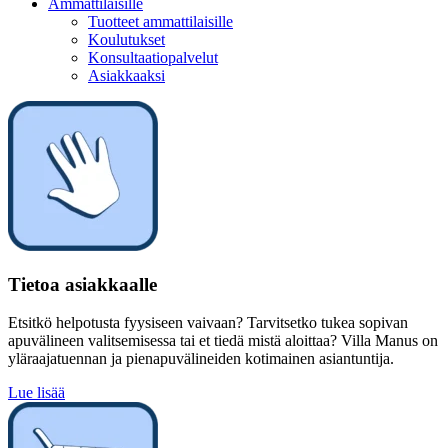
Ammattilaisille
Tuotteet ammattilaisille
Koulutukset
Konsultaatiopalvelut
Asiakkaaksi
Tietoa asiakkaalle
Etsitkö helpotusta fyysiseen vaivaan? Tarvitsetko tukea sopivan
apuvälineen valitsemisessa tai et tiedä mistä aloittaa? Villa Manus on
yläraajatuennan ja pienapuvälineiden kotimainen asiantuntija.
Lue lisää