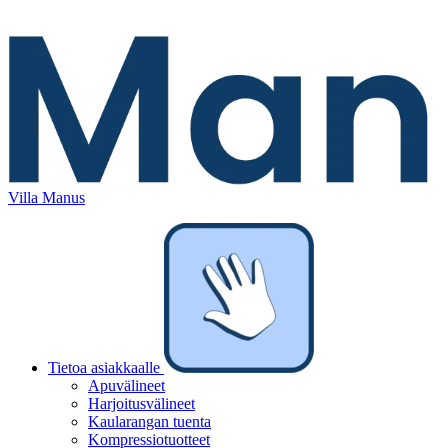
Villa Manus
Tietoa asiakkaalle
Apuvälineet
Harjoitusvälineet
Kaularangan tuenta
Kompressiotuotteet