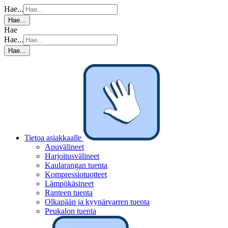
Hae...
Hae...
Hae
Hae...
Hae...
Tietoa asiakkaalle
Apuvälineet
Harjoitusvälineet
Kaularangan tuenta
Kompressiotuotteet
Lämpökäsineet
Ranteen tuenta
Olkapään ja kyynärvarren tuenta
Peukalon tuenta