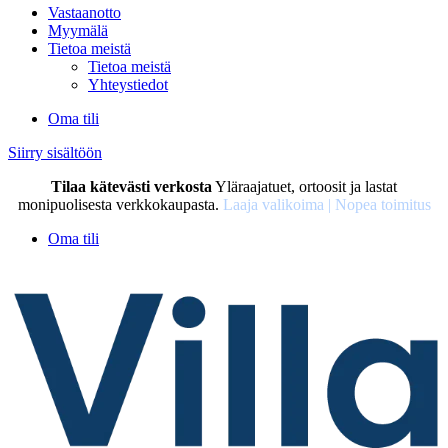
Vastaanotto
Myymälä
Tietoa meistä
Tietoa meistä
Yhteystiedot
Oma tili
Siirry sisältöön
Tilaa kätevästi verkosta
Yläraajatuet, ortoosit ja lastat
monipuolisesta verkkokaupasta.
Laaja valikoima | Nopea toimitus
Oma tili