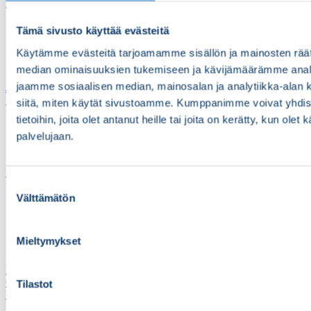
Harjoitusvälineet
Aistituotteet
Tämä sivusto käyttää evästeitä
Painot
Peiliterapia
Käytämme evästeitä tarjoamamme sisällön ja mainosten räät
Voima ja liikkuvuus
median ominaisuuksien tukemiseen ja kävijämäärämme anal
jaamme sosiaalisen median, mainosalan ja analytiikka-alan 
Jalkaterapiatuotteet
Kompressiotuotteet
siitä, miten käytät sivustoamme. Kumppanimme voivat yhdistä
tietoihin, joita olet antanut heille tai joita on kerätty, kun olet
Kompressiokäsineet
palvelujaan.
Muut kompressiohoidon tuotteet
Sormisukat
Lastamateriaalit
Suostumuksen
Dynaamiset osat
Välttämätön
valinta
Lasta-aihiot
Matalalämpömuovit
Muut lastamateriaalit
Mieltymykset
NRX-tuotteet
Lämpökäsineet
Outlet
Tilastot
Pehmusteet