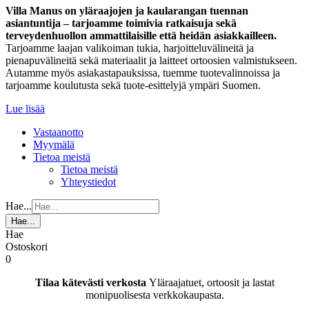
Villa Manus on yläraajojen ja kaularangan tuennan
asiantuntija – tarjoamme toimivia ratkaisuja sekä
terveydenhuollon ammattilaisille että heidän asiakkailleen.
Tarjoamme laajan valikoiman tukia, harjoitteluvälineitä ja
pienapuvälineitä sekä materiaalit ja laitteet ortoosien valmistukseen.
Autamme myös asiakastapauksissa, tuemme tuotevalinnoissa ja
tarjoamme koulutusta sekä tuote-esittelyjä ympäri Suomen.
Lue lisää
Vastaanotto
Myymälä
Tietoa meistä
Tietoa meistä
Yhteystiedot
Hae...
Hae...
Hae
Ostoskori
0
Tilaa kätevästi verkosta
Yläraajatuet, ortoosit ja lastat
monipuolisesta verkkokaupasta.