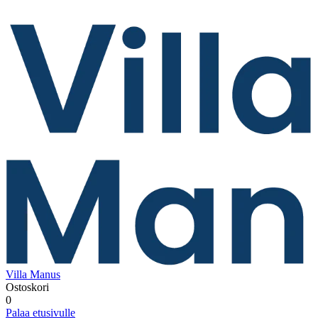
Villa Manus
Ostoskori
0
Palaa etusivulle