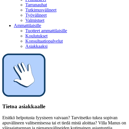
Tarranauhat
Tutkimusvälineet
Työvälineet
Valmistuet
Ammattilaisille
Tuotteet ammattilaisille
Koulutukset
Konsultaatiopalvelut
Asiakkaaksi
Tietoa asiakkaalle
Etsitkö helpotusta fyysiseen vaivaan? Tarvitsetko tukea sopivan
apuvälineen valitsemisessa tai et tiedä mistä aloittaa? Villa Manus on
yläraajatuennan ja pienapuvälineiden kotimainen asiantuntija.