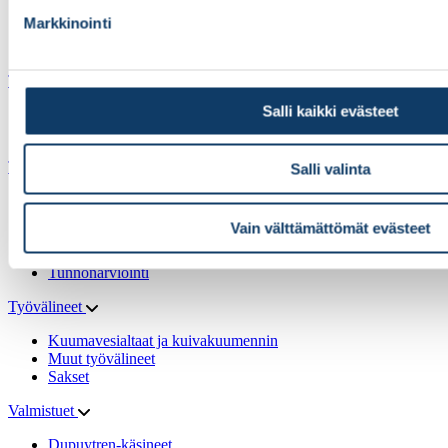
Alus- ja putkisukat
Markkinointi
Muut pehmusteet
Villa Manus -pehmusteet
Tarranauhat
Salli kaikki evästeet
Koukkunauhat
Nukkanauhat
Tutkimusvälineet
Salli valinta
E-Link-tutkimus & -harjoitusmenetelmä
Liikeradan mittaus
Vain välttämättömät evästeet
Puristusvoimamittarit
Toiminnalliset testit ja oteharjoittelut
Tunnonarviointi
Työvälineet
Kuumavesialtaat ja kuivakuumennin
Muut työvälineet
Sakset
Valmistuet
Dupuytren-käsineet