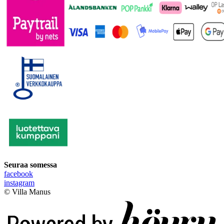
Seuraa somessa
facebook
instagram
© Villa Manus
Digi- ja mainostoimisto Höyry Rovaniemi ja Oulu