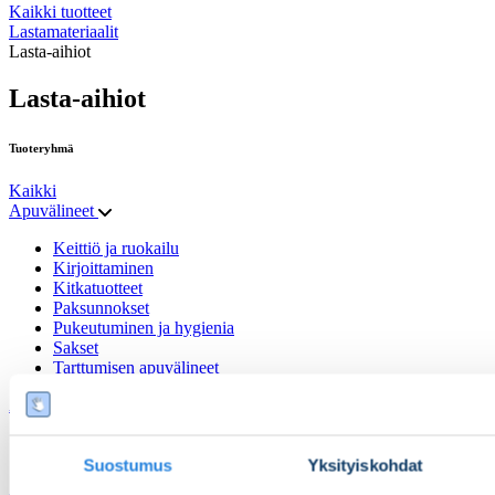
Kaikki tuotteet
Lastamateriaalit
Lasta-aihiot
Lasta-aihiot
Tuoteryhmä
Kaikki
Apuvälineet
Keittiö ja ruokailu
Kirjoittaminen
Kitkatuotteet
Paksunnokset
Pukeutuminen ja hygienia
Sakset
Tarttumisen apuvälineet
Arvenhoito
Geeli- ja silikonituotteet
Muut arvenhoitotuotteet
Suostumus
Yksityiskohdat