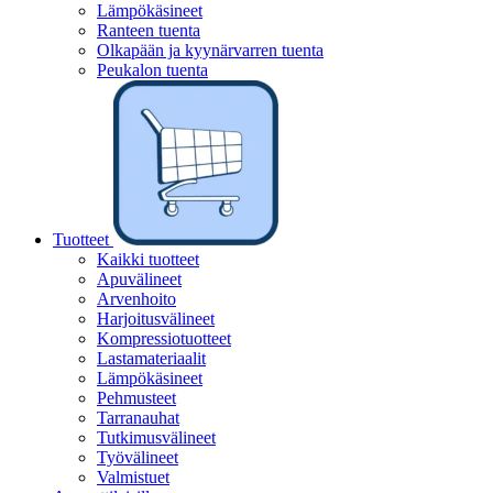
Lämpökäsineet
Ranteen tuenta
Olkapään ja kyynärvarren tuenta
Peukalon tuenta
Tuotteet
Kaikki tuotteet
Apuvälineet
Arvenhoito
Harjoitusvälineet
Kompressiotuotteet
Lastamateriaalit
Lämpökäsineet
Pehmusteet
Tarranauhat
Tutkimusvälineet
Työvälineet
Valmistuet