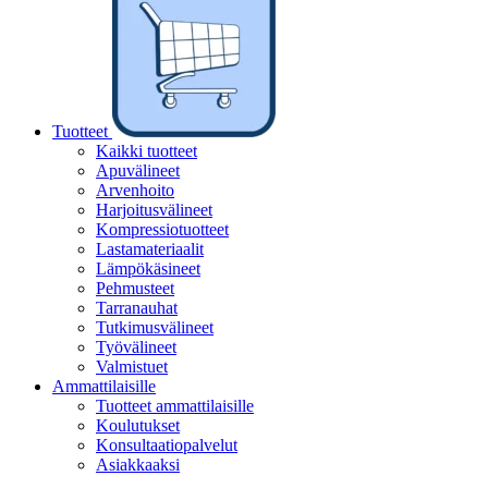
Tuotteet
Kaikki tuotteet
Apuvälineet
Arvenhoito
Harjoitusvälineet
Kompressiotuotteet
Lastamateriaalit
Lämpökäsineet
Pehmusteet
Tarranauhat
Tutkimusvälineet
Työvälineet
Valmistuet
Ammattilaisille
Tuotteet ammattilaisille
Koulutukset
Konsultaatiopalvelut
Asiakkaaksi