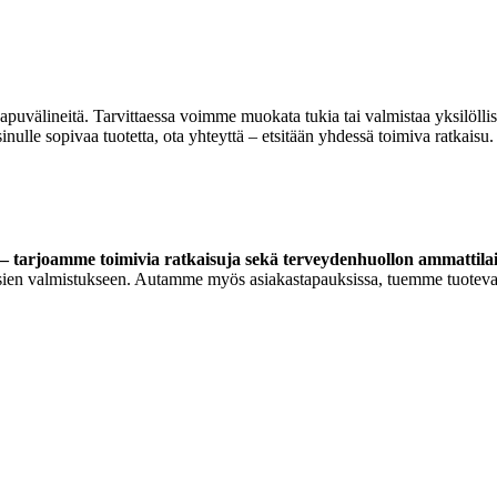
 apuvälineitä. Tarvittaessa voimme muokata tukia tai valmistaa yksilöll
lle sopivaa tuotetta, ota yhteyttä – etsitään yhdessä toimiva ratkaisu.
 tarjoamme toimivia ratkaisuja sekä terveydenhuollon ammattilaisi
ortoosien valmistukseen. Autamme myös asiakastapauksissa, tuemme tuoteva