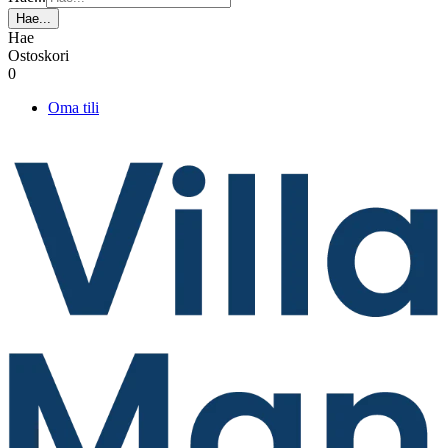
Hae...
Hae
Ostoskori
0
Oma tili