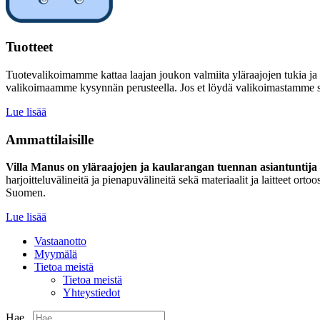
Tuotteet
Tuotevalikoimamme kattaa laajan joukon valmiita yläraajojen tukia ja
valikoimaamme kysynnän perusteella. Jos et löydä valikoimastamme sinu
Lue lisää
Ammattilaisille
Villa Manus on yläraajojen ja kaularangan tuennan asiantuntija –
harjoitteluvälineitä ja pienapuvälineitä sekä materiaalit ja laitteet 
Suomen.
Lue lisää
Vastaanotto
Myymälä
Tietoa meistä
Tietoa meistä
Yhteystiedot
Hae...