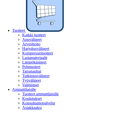
Tuotteet
Kaikki tuotteet
Apuvälineet
Arvenhoito
Harjoitusvälineet
Kompressiotuotteet
Lastamateriaalit
Lämpökäsineet
Pehmusteet
Tarranauhat
Tutkimusvälineet
Työvälineet
Valmistuet
Ammattilaisille
Tuotteet ammattilaisille
Koulutukset
Konsultaatiopalvelut
Asiakkaaksi