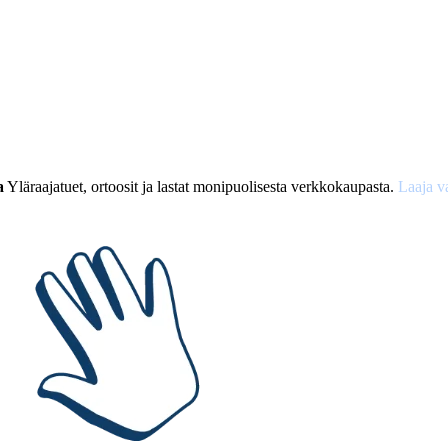
a
Yläraajatuet, ortoosit ja lastat monipuolisesta verkkokaupasta.
Laaja v