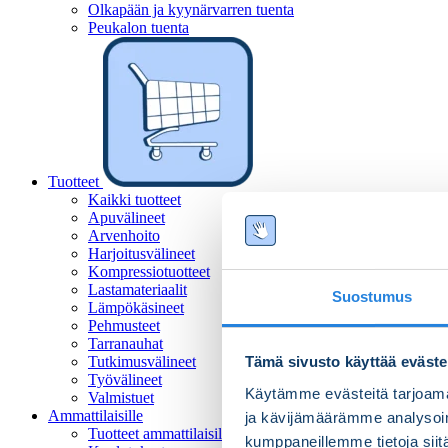
Olkapään ja kyynärvarren tuenta
Peukalon tuenta
Tuotteet
Kaikki tuotteet
Apuvälineet
Arvenhoito
Harjoitusvälineet
Kompressiotuotteet
Lastamateriaalit
Suostumus
Lämpökäsineet
Pehmusteet
Tarranauhat
Tutkimusvälineet
Tämä sivusto käyttää eväste
Työvälineet
Käytämme evästeitä tarjoama
Valmistuet
Ammattilaisille
ja kävijämäärämme analysoim
Tuotteet ammattilaisille
kumppaneillemme tietoja siitä