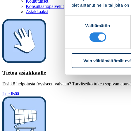
Koulutukset
olet antanut heille tai joita o
Konsultaatiopalvelut
Asiakkaaksi
Suostumuksen
Välttämätön
valinta
Vain välttämättömät ev
Tietoa asiakkaalle
Etsitkö helpotusta fyysiseen vaivaan? Tarvitsetko tukea sopivan apuväl
Lue lisää