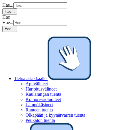
Hae...
Hae...
Hae
Hae...
Hae...
Tietoa asiakkaalle
Apuvälineet
Harjoitusvälineet
Kaularangan tuenta
Kompressiotuotteet
Lämpökäsineet
Ranteen tuenta
Olkapään ja kyynärvarren tuenta
Peukalon tuenta