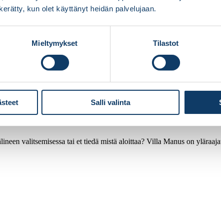
n kerätty, kun olet käyttänyt heidän palvelujaan.
Mieltymykset
Tilastot
ästeet
Salli valinta
ineen valitsemisessa tai et tiedä mistä aloittaa? Villa Manus on yläraaj