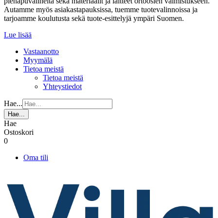
pienapuvälineitä sekä materiaalit ja laitteet ortoosien valmistukseen.
Autamme myös asiakastapauksissa, tuemme tuotevalinnoissa ja
tarjoamme koulutusta sekä tuote-esittelyjä ympäri Suomen.
Lue lisää
Vastaanotto
Myymälä
Tietoa meistä
Tietoa meistä
Yhteystiedot
Hae...
Hae...
Hae
Ostoskori
0
Oma tili