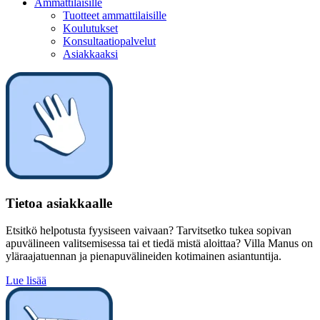
Ammattilaisille
Tuotteet ammattilaisille
Koulutukset
Konsultaatiopalvelut
Asiakkaaksi
Tietoa asiakkaalle
Etsitkö helpotusta fyysiseen vaivaan? Tarvitsetko tukea sopivan
apuvälineen valitsemisessa tai et tiedä mistä aloittaa? Villa Manus on
yläraajatuennan ja pienapuvälineiden kotimainen asiantuntija.
Lue lisää