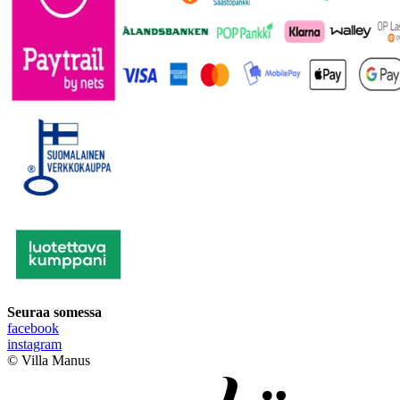
Seuraa somessa
facebook
instagram
© Villa Manus
Digi- ja mainostoimisto Höyry Rovaniemi ja Oulu