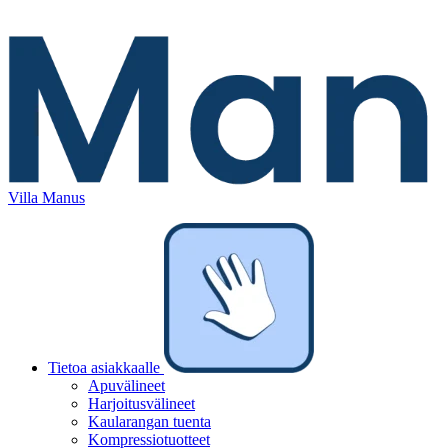
Villa Manus
Tietoa asiakkaalle
Apuvälineet
Harjoitusvälineet
Kaularangan tuenta
Kompressiotuotteet