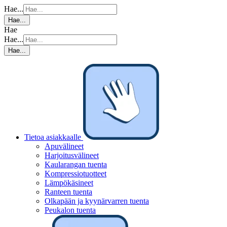
Hae...
Hae...
Hae
Hae...
Hae...
Tietoa asiakkaalle
Apuvälineet
Harjoitusvälineet
Kaularangan tuenta
Kompressiotuotteet
Lämpökäsineet
Ranteen tuenta
Olkapään ja kyynärvarren tuenta
Peukalon tuenta