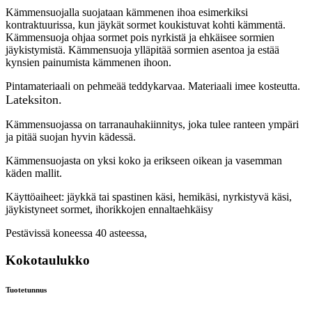
Kämmensuojalla suojataan kämmenen ihoa esimerkiksi
kontraktuurissa, kun jäykät sormet koukistuvat kohti kämmentä.
Kämmensuoja ohjaa sormet pois nyrkistä ja ehkäisee sormien
jäykistymistä. Kämmensuoja ylläpitää sormien asentoa ja estää
kynsien painumista kämmenen ihoon.
Pintamateriaali on pehmeää teddykarvaa. Materiaali imee kosteutta.
Lateksiton.
Kämmensuojassa on tarranauhakiinnitys, joka tulee ranteen ympäri
ja pitää suojan hyvin kädessä.
Kämmensuojasta on yksi koko ja erikseen oikean ja vasemman
käden mallit.
Käyttöaiheet: jäykkä tai spastinen käsi, hemikäsi, nyrkistyvä käsi,
jäykistyneet sormet, ihorikkojen ennaltaehkäisy
Pestävissä koneessa 40 asteessa,
Kokotaulukko
Tuotetunnus