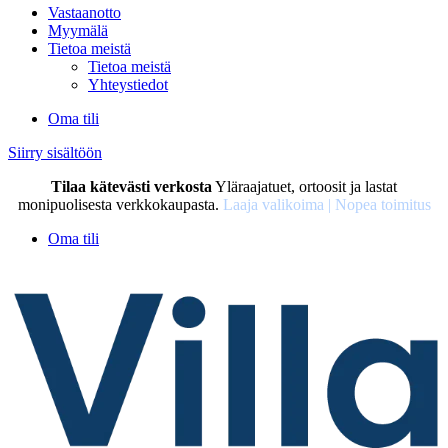
Vastaanotto
Myymälä
Tietoa meistä
Tietoa meistä
Yhteystiedot
Oma tili
Siirry sisältöön
Tilaa kätevästi verkosta
Yläraajatuet, ortoosit ja lastat
monipuolisesta verkkokaupasta.
Laaja valikoima | Nopea toimitus
Oma tili