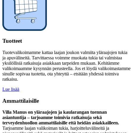
Tuotteet
Tuotevalikoimamme kattaa laajan joukon valmiita yläraajojen tukia
ja apuvälineitä. Tarvittaessa voimme muokata tukia tai valmistaa
yksilöllisiä ratkaisuja asiakkaan tarpeiden mukaan. Kehitämme
valikoimaamme kysynnän perusteella. Jos et löydä valikoimastamme
sinulle sopivaa tuotetta, ota yhteyttä – etsitään yhdessä toimiva
ratkaisu.
Lue lisää
Ammattilaisille
Villa Manus on yläraajojen ja kaularangan tuennan
asiantuntija – tarjoamme toimivia ratkaisuja sekä
terveydenhuollon ammattilaisille että heidän asiakkailleen.
Tarjoamme laajan valikoiman tukia, harjoitteluvälineitä ja