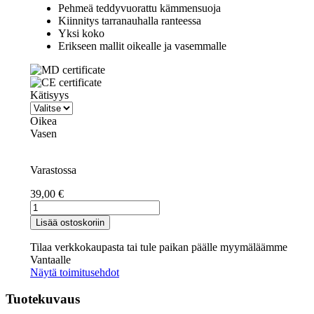
Pehmeä teddyvuorattu kämmensuoja
Kiinnitys tarranauhalla ranteessa
Yksi koko
Erikseen mallit oikealle ja vasemmalle
Kätisyys
Oikea
Vasen
Varastossa
39,00
€
PALM
PROTECTOR
Lisää ostoskoriin
-
kämmensuoja
Tilaa verkkokaupasta tai tule paikan päälle myymäläämme
määrä
Vantaalle
Näytä toimitusehdot
Tuotekuvaus