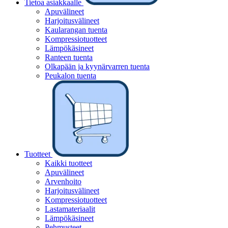
Tietoa asiakkaalle
Apuvälineet
Harjoitusvälineet
Kaularangan tuenta
Kompressiotuotteet
Lämpökäsineet
Ranteen tuenta
Olkapään ja kyynärvarren tuenta
Peukalon tuenta
Tuotteet
Kaikki tuotteet
Apuvälineet
Arvenhoito
Harjoitusvälineet
Kompressiotuotteet
Lastamateriaalit
Lämpökäsineet
Pehmusteet