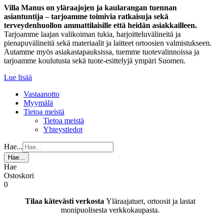
Villa Manus on yläraajojen ja kaularangan tuennan
asiantuntija – tarjoamme toimivia ratkaisuja sekä
terveydenhuollon ammattilaisille että heidän asiakkailleen.
Tarjoamme laajan valikoiman tukia, harjoitteluvälineitä ja
pienapuvälineitä sekä materiaalit ja laitteet ortoosien valmistukseen.
Autamme myös asiakastapauksissa, tuemme tuotevalinnoissa ja
tarjoamme koulutusta sekä tuote-esittelyjä ympäri Suomen.
Lue lisää
Vastaanotto
Myymälä
Tietoa meistä
Tietoa meistä
Yhteystiedot
Hae...
Hae...
Hae
Ostoskori
0
Tilaa kätevästi verkosta
Yläraajatuet, ortoosit ja lastat
monipuolisesta verkkokaupasta.