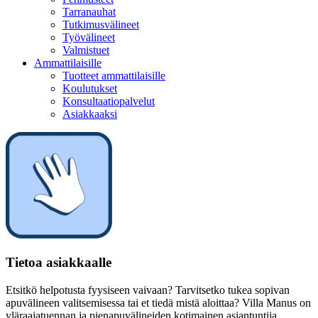
Tarranauhat
Tutkimusvälineet
Työvälineet
Valmistuet
Ammattilaisille
Tuotteet ammattilaisille
Koulutukset
Konsultaatiopalvelut
Asiakkaaksi
Tietoa asiakkaalle
Etsitkö helpotusta fyysiseen vaivaan? Tarvitsetko tukea sopivan
apuvälineen valitsemisessa tai et tiedä mistä aloittaa? Villa Manus on
yläraajatuennan ja pienapuvälineiden kotimainen asiantuntija.