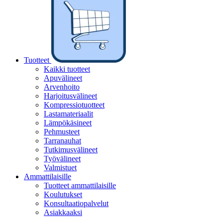
Tuotteet
Kaikki tuotteet
Apuvälineet
Arvenhoito
Harjoitusvälineet
Kompressiotuotteet
Lastamateriaalit
Lämpökäsineet
Pehmusteet
Tarranauhat
Tutkimusvälineet
Työvälineet
Valmistuet
Ammattilaisille
Tuotteet ammattilaisille
Koulutukset
Konsultaatiopalvelut
Asiakkaaksi