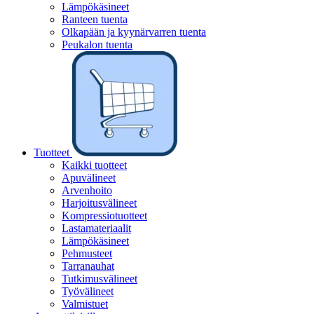
Lämpökäsineet
Ranteen tuenta
Olkapään ja kyynärvarren tuenta
Peukalon tuenta
Tuotteet
Kaikki tuotteet
Apuvälineet
Arvenhoito
Harjoitusvälineet
Kompressiotuotteet
Lastamateriaalit
Lämpökäsineet
Pehmusteet
Tarranauhat
Tutkimusvälineet
Työvälineet
Valmistuet