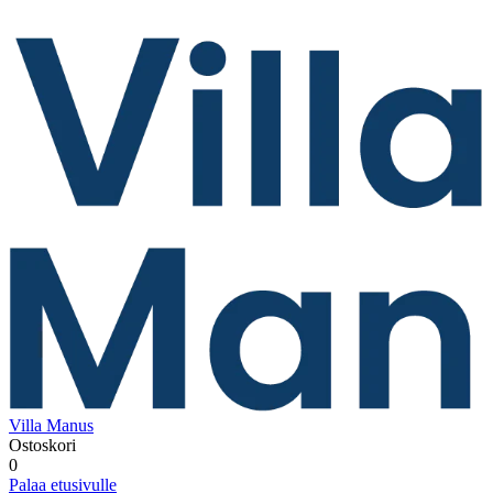
Villa Manus
Ostoskori
0
Palaa etusivulle