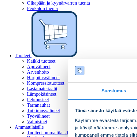
Olkapään ja kyynärvarren tuenta
Peukalon tuenta
Tuotteet
Kaikki tuotteet
Apuvälineet
Arvenhoito
Harjoitusvälineet
Kompressiotuotteet
Lastamateriaalit
Suostumus
Lämpökäsineet
Pehmusteet
Tarranauhat
Tutkimusvälineet
Tämä sivusto käyttää eväste
Työvälineet
Käytämme evästeitä tarjoama
Valmistuet
Ammattilaisille
ja kävijämäärämme analysoim
Tuotteet ammattilaisille
kumppaneillemme tietoja siitä