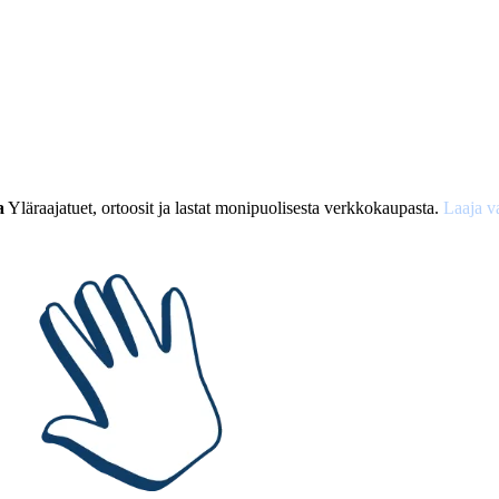
a
Yläraajatuet, ortoosit ja lastat monipuolisesta verkkokaupasta.
Laaja v