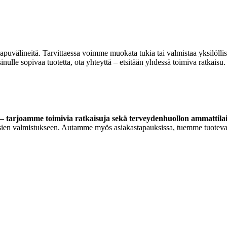
 apuvälineitä. Tarvittaessa voimme muokata tukia tai valmistaa yksilöll
lle sopivaa tuotetta, ota yhteyttä – etsitään yhdessä toimiva ratkaisu.
 tarjoamme toimivia ratkaisuja sekä terveydenhuollon ammattilaisi
ortoosien valmistukseen. Autamme myös asiakastapauksissa, tuemme tuoteva