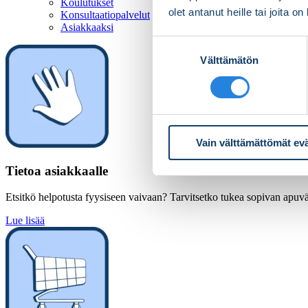
Koulutukset
olet antanut heille tai joita o
Konsultaatiopalvelut
Asiakkaaksi
Suostumuksen
Välttämätön
valinta
Vain välttämättömät ev
Tietoa asiakkaalle
Etsitkö helpotusta fyysiseen vaivaan? Tarvitsetko tukea sopivan apuväl
Lue lisää