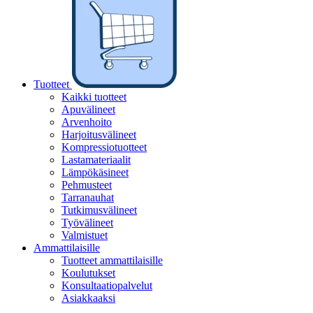
Tuotteet
Kaikki tuotteet
Apuvälineet
Arvenhoito
Harjoitusvälineet
Kompressiotuotteet
Lastamateriaalit
Lämpökäsineet
Pehmusteet
Tarranauhat
Tutkimusvälineet
Työvälineet
Valmistuet
Ammattilaisille
Tuotteet ammattilaisille
Koulutukset
Konsultaatiopalvelut
Asiakkaaksi