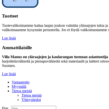
Tuotteet
Tuotevalikoimamme kattaa laajan joukon valmiita yläraajojen tukia ja
valikoimaamme kysynnän perusteella. Jos et löydä valikoimastamme sinu
Lue lisää
Ammattilaisille
Villa Manus on yläraajojen ja kaularangan tuennan asiantuntija –
harjoitteluvälineitä ja pienapuvälineitä sekä materiaalit ja laitteet 
Suomen.
Lue lisää
Vastaanotto
Myymälä
Tietoa meistä
Tietoa meistä
Yhteystiedot
Hae...