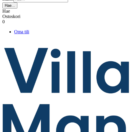
Hae...
Hae
Ostoskori
0
Oma tili