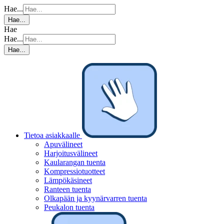
Hae...
Hae...
Hae
Hae...
Hae...
Tietoa asiakkaalle
Apuvälineet
Harjoitusvälineet
Kaularangan tuenta
Kompressiotuotteet
Lämpökäsineet
Ranteen tuenta
Olkapään ja kyynärvarren tuenta
Peukalon tuenta