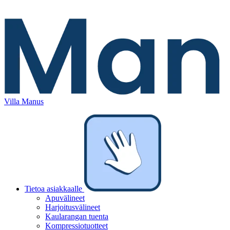
Villa Manus
Tietoa asiakkaalle
Apuvälineet
Harjoitusvälineet
Kaularangan tuenta
Kompressiotuotteet