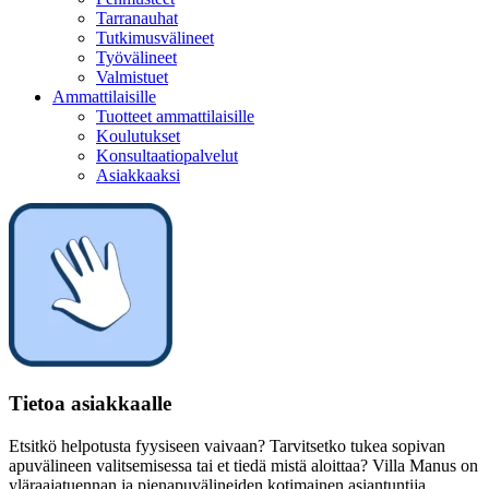
Tarranauhat
Tutkimusvälineet
Työvälineet
Valmistuet
Ammattilaisille
Tuotteet ammattilaisille
Koulutukset
Konsultaatiopalvelut
Asiakkaaksi
Tietoa asiakkaalle
Etsitkö helpotusta fyysiseen vaivaan? Tarvitsetko tukea sopivan
apuvälineen valitsemisessa tai et tiedä mistä aloittaa? Villa Manus on
yläraajatuennan ja pienapuvälineiden kotimainen asiantuntija.