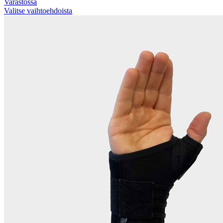
Varastossa
Valitse vaihtoehdoista