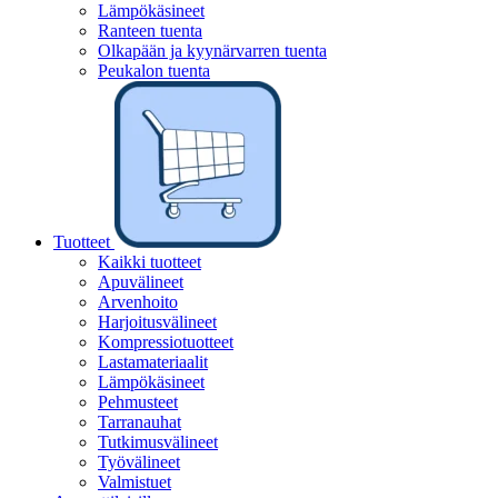
Lämpökäsineet
Ranteen tuenta
Olkapään ja kyynärvarren tuenta
Peukalon tuenta
Tuotteet
Kaikki tuotteet
Apuvälineet
Arvenhoito
Harjoitusvälineet
Kompressiotuotteet
Lastamateriaalit
Lämpökäsineet
Pehmusteet
Tarranauhat
Tutkimusvälineet
Työvälineet
Valmistuet