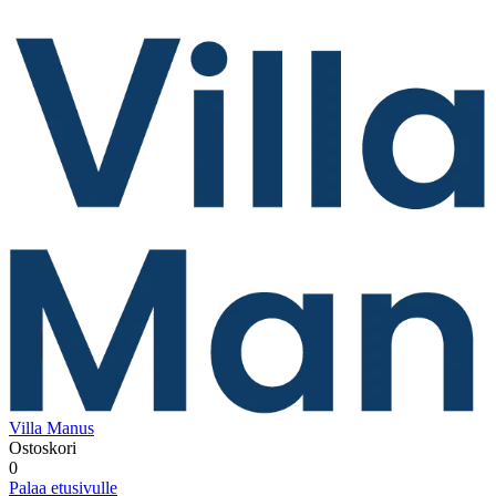
Villa Manus
Ostoskori
0
Palaa etusivulle