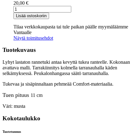
20,00
€
Easy
Comfort
Lisää ostoskoriin
määrä
Tilaa verkkokaupasta tai tule paikan päälle myymäläämme
Vantaalle
Näytä toimitusehdot
Tuotekuvaus
Lyhyt lastaton rannetuki antaa kevyttä tukea ranteelle. Kokonaan
avattava malli. Tarrakiinnitys kolmella tarranauhalla käden
selkämyksessä. Peukalonhangassa säätö tarranauhalla.
Tukevaa ja sisäpinnaltaan pehmeää Comfort-materiaalia.
Tuen pituus
11 cm
Väri: musta
Kokotaulukko
Tuotetunnus