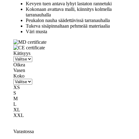
Kevyen tuen antava lyhyt lastaton rannetuki
Kokonaan avattava malli, kiinnitys kolmella
tarranauhalla
Peukalon nauha säädettävissä tarranauhalla
Tukeva sisäpinnaltaan pehmeää materiaalia
Väri musta
Kätisyys
Oikea
Vasen
Koko
XS
S
M
L
XL
XXL
Varastossa