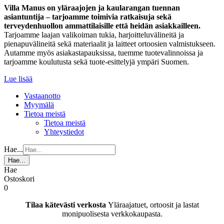
Villa Manus on yläraajojen ja kaularangan tuennan
asiantuntija – tarjoamme toimivia ratkaisuja sekä
terveydenhuollon ammattilaisille että heidän asiakkailleen.
Tarjoamme laajan valikoiman tukia, harjoitteluvälineitä ja
pienapuvälineitä sekä materiaalit ja laitteet ortoosien valmistukseen.
Autamme myös asiakastapauksissa, tuemme tuotevalinnoissa ja
tarjoamme koulutusta sekä tuote-esittelyjä ympäri Suomen.
Lue lisää
Vastaanotto
Myymälä
Tietoa meistä
Tietoa meistä
Yhteystiedot
Hae...
Hae...
Hae
Ostoskori
0
Tilaa kätevästi verkosta
Yläraajatuet, ortoosit ja lastat
monipuolisesta verkkokaupasta.