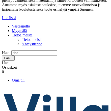
pienapuvälineitä sekä materiaalit ja laitteet ortoosien valmistukseen.
Autamme myös asiakastapauksissa, tuemme tuotevalinnoissa ja
tarjoamme koulutusta sekä tuote-esittelyjä ympäri Suomen.
Lue lisää
Vastaanotto
Myymälä
Tietoa meistä
Tietoa meistä
Yhteystiedot
Hae...
Hae...
Hae
Ostoskori
0
Oma tili