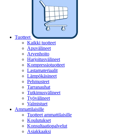
Tuotteet
Kaikki tuotteet
Apuvälineet
Arvenhoito
Harjoitusvälineet
Kompressiotuotteet
Lastamateriaalit
Lämpökäsineet
Pehmusteet
Tarranauhat
Tutkimusvälineet
Työvälineet
Valmistuet
Ammattilaisille
Tuotteet ammattilaisille
Koulutukset
Konsultaatiopalvelut
Asiakkaaksi