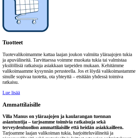
Tuotteet
Tuotevalikoimamme kattaa laajan joukon valmiita yläraajojen tukia
ja apuvälineitä. Tarvittaessa voimme muokata tukia tai valmistaa
yksilöllisiä ratkaisuja asiakkaan tarpeiden mukaan. Kehitämme
valikoimaamme kysynnän perusteella. Jos et löydä valikoimastamme
sinulle sopivaa tuotetta, ota yhteyttä – etsitään yhdessä toimiva
ratkaisu.
Lue lisää
Ammattilaisille
Villa Manus on yläraajojen ja kaularangan tuennan
asiantuntija – tarjoamme toimivia ratkaisuja sekä
terveydenhuollon ammattilaisille että heidän asiakkailleen.
Tarjoamme laajan valikoiman tukia, harjoitteluvälineitä ja