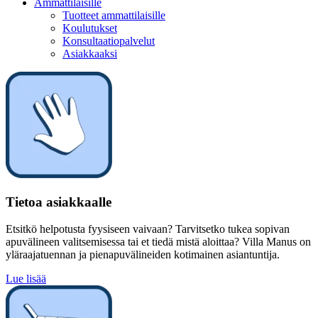
Ammattilaisille
Tuotteet ammattilaisille
Koulutukset
Konsultaatiopalvelut
Asiakkaaksi
Tietoa asiakkaalle
Etsitkö helpotusta fyysiseen vaivaan? Tarvitsetko tukea sopivan
apuvälineen valitsemisessa tai et tiedä mistä aloittaa? Villa Manus on
yläraajatuennan ja pienapuvälineiden kotimainen asiantuntija.
Lue lisää