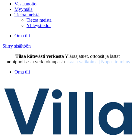
Vastaanotto
Myymälä
Tietoa meistä
Tietoa meistä
Yhteystiedot
Oma tili
Siirry sisältöön
Tilaa kätevästi verkosta
Yläraajatuet, ortoosit ja lastat
monipuolisesta verkkokaupasta.
Laaja valikoima | Nopea toimitus
Oma tili