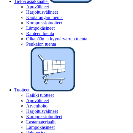
Tietoa asiakkaalle
Apuvälineet
Harjoitusvälineet
Kaularangan tuenta
Kompressiotuotteet
Lämpökäsineet
Ranteen tuenta
Olkapään ja kyynärvarren tuenta
Peukalon tuenta
Tuotteet
Kaikki tuotteet
Apuvälineet
Arvenhoito
Harjoitusvälineet
Kompressiotuotteet
Lastamateriaalit
Lämpökäsineet
Pehmusteet