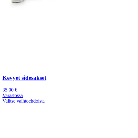
Kevyet sidesakset
35,00
€
Varastossa
Valitse vaihtoehdoista