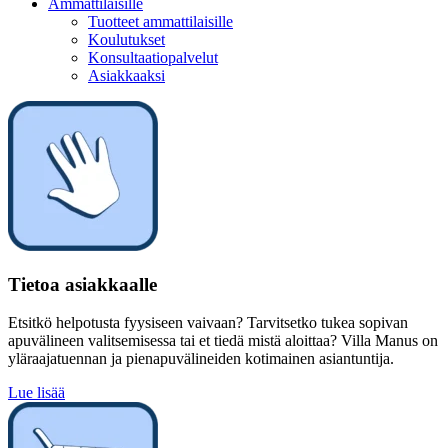
Ammattilaisille
Tuotteet ammattilaisille
Koulutukset
Konsultaatiopalvelut
Asiakkaaksi
Tietoa asiakkaalle
Etsitkö helpotusta fyysiseen vaivaan? Tarvitsetko tukea sopivan
apuvälineen valitsemisessa tai et tiedä mistä aloittaa? Villa Manus on
yläraajatuennan ja pienapuvälineiden kotimainen asiantuntija.
Lue lisää