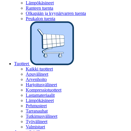
Lämpökäsineet
Ranteen tuenta
Olkapään ja kyynärvarren tuenta
Peukalon tuenta
Tuotteet
Kaikki tuotteet
Apuvälineet
Arvenhoito
Harjoitusvälineet
Kompressiotuotteet
Lastamateriaalit
Lämpökäsineet
Pehmusteet
Tarranauhat
Tutkimusvälineet
Työvälineet
Valmistuet