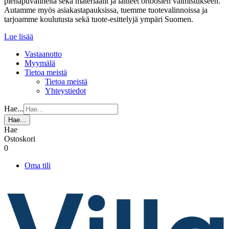
pienapuvälineitä sekä materiaalit ja laitteet ortoosien valmistukseen.
Autamme myös asiakastapauksissa, tuemme tuotevalinnoissa ja
tarjoamme koulutusta sekä tuote-esittelyjä ympäri Suomen.
Lue lisää
Vastaanotto
Myymälä
Tietoa meistä
Tietoa meistä
Yhteystiedot
Hae...
Hae...
Hae
Ostoskori
0
Oma tili