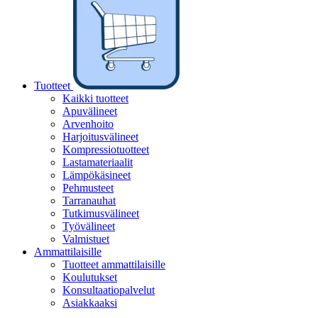
Tuotteet
Kaikki tuotteet
Apuvälineet
Arvenhoito
Harjoitusvälineet
Kompressiotuotteet
Lastamateriaalit
Lämpökäsineet
Pehmusteet
Tarranauhat
Tutkimusvälineet
Työvälineet
Valmistuet
Ammattilaisille
Tuotteet ammattilaisille
Koulutukset
Konsultaatiopalvelut
Asiakkaaksi