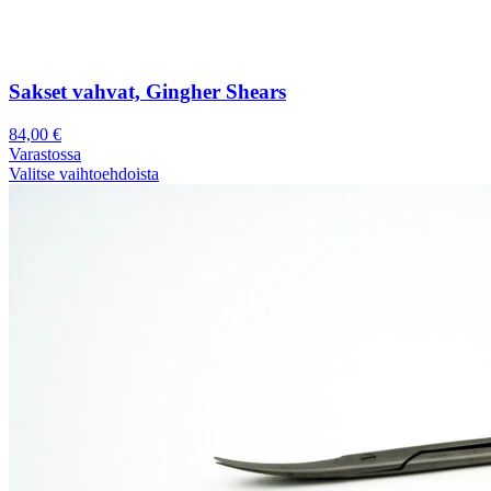
Sakset vahvat, Gingher Shears
84,00
€
Varastossa
Valitse vaihtoehdoista