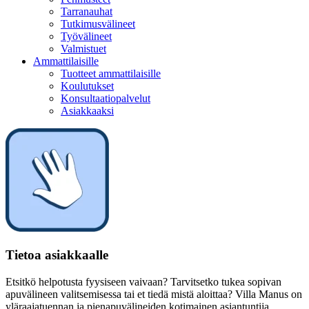
Tarranauhat
Tutkimusvälineet
Työvälineet
Valmistuet
Ammattilaisille
Tuotteet ammattilaisille
Koulutukset
Konsultaatiopalvelut
Asiakkaaksi
Tietoa asiakkaalle
Etsitkö helpotusta fyysiseen vaivaan? Tarvitsetko tukea sopivan
apuvälineen valitsemisessa tai et tiedä mistä aloittaa? Villa Manus on
yläraajatuennan ja pienapuvälineiden kotimainen asiantuntija.