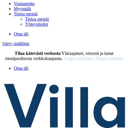
Vastaanotto
Myymälä
Tietoa meistä
Tietoa meistä
Yhteystiedot
Oma tili
Siirry sisältöön
Tilaa kätevästi verkosta
Yläraajatuet, ortoosit ja lastat
monipuolisesta verkkokaupasta.
Laaja valikoima | Nopea toimitus
Oma tili