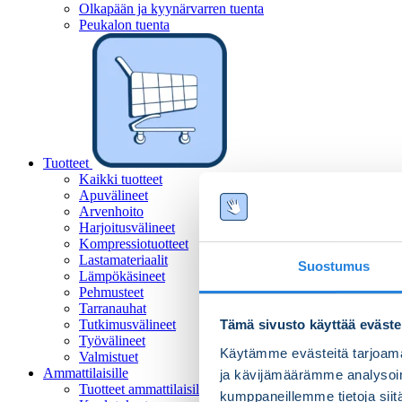
Olkapään ja kyynärvarren tuenta
Peukalon tuenta
Tuotteet
Kaikki tuotteet
Apuvälineet
Arvenhoito
Harjoitusvälineet
Kompressiotuotteet
Lastamateriaalit
Suostumus
Lämpökäsineet
Pehmusteet
Tarranauhat
Tutkimusvälineet
Tämä sivusto käyttää eväste
Työvälineet
Käytämme evästeitä tarjoama
Valmistuet
Ammattilaisille
ja kävijämäärämme analysoim
Tuotteet ammattilaisille
kumppaneillemme tietoja siitä