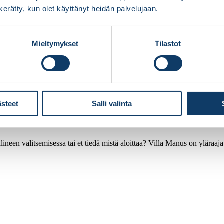
n kerätty, kun olet käyttänyt heidän palvelujaan.
Mieltymykset
Tilastot
ästeet
Salli valinta
ineen valitsemisessa tai et tiedä mistä aloittaa? Villa Manus on yläraaj