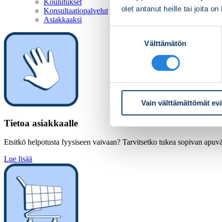
Koulutukset
olet antanut heille tai joita o
Konsultaatiopalvelut
Asiakkaaksi
Suostumuksen
Välttämätön
valinta
Vain välttämättömät ev
Tietoa asiakkaalle
Etsitkö helpotusta fyysiseen vaivaan? Tarvitsetko tukea sopivan apuväl
Lue lisää