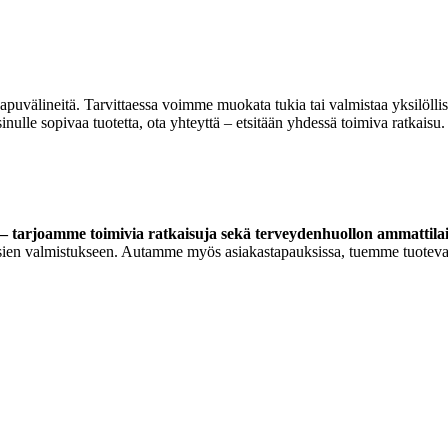
 apuvälineitä. Tarvittaessa voimme muokata tukia tai valmistaa yksilöll
lle sopivaa tuotetta, ota yhteyttä – etsitään yhdessä toimiva ratkaisu.
 tarjoamme toimivia ratkaisuja sekä terveydenhuollon ammattilaisi
ortoosien valmistukseen. Autamme myös asiakastapauksissa, tuemme tuoteva