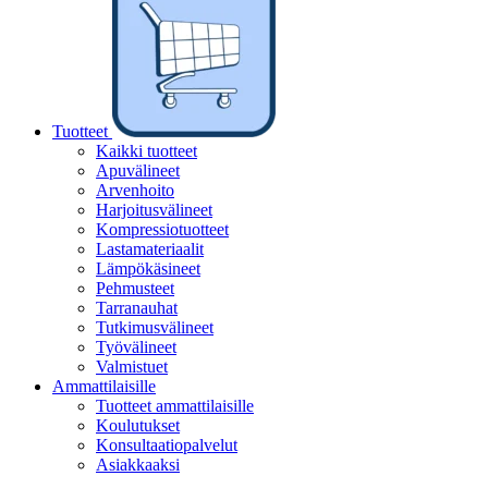
Tuotteet
Kaikki tuotteet
Apuvälineet
Arvenhoito
Harjoitusvälineet
Kompressiotuotteet
Lastamateriaalit
Lämpökäsineet
Pehmusteet
Tarranauhat
Tutkimusvälineet
Työvälineet
Valmistuet
Ammattilaisille
Tuotteet ammattilaisille
Koulutukset
Konsultaatiopalvelut
Asiakkaaksi