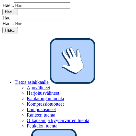
Hae...
Hae...
Hae
Hae...
Hae...
Tietoa asiakkaalle
Apuvälineet
Harjoitusvälineet
Kaularangan tuenta
Kompressiotuotteet
Lämpökäsineet
Ranteen tuenta
Olkapään ja kyynärvarren tuenta
Peukalon tuenta