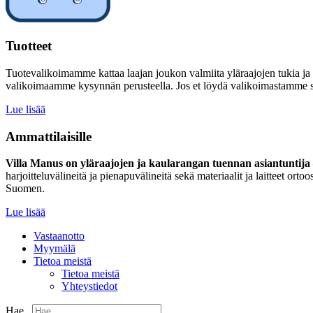
Tuotteet
Tuotevalikoimamme kattaa laajan joukon valmiita yläraajojen tukia ja
valikoimaamme kysynnän perusteella. Jos et löydä valikoimastamme sinu
Lue lisää
Ammattilaisille
Villa Manus on yläraajojen ja kaularangan tuennan asiantuntija –
harjoitteluvälineitä ja pienapuvälineitä sekä materiaalit ja laitteet 
Suomen.
Lue lisää
Vastaanotto
Myymälä
Tietoa meistä
Tietoa meistä
Yhteystiedot
Hae...