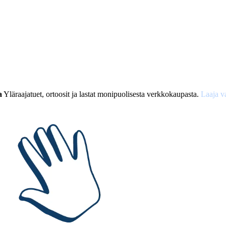
a
Yläraajatuet, ortoosit ja lastat monipuolisesta verkkokaupasta.
Laaja v