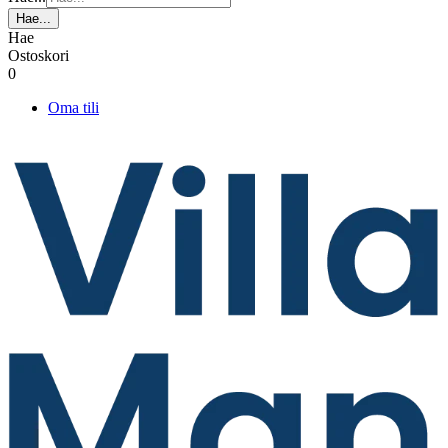
Hae...
Hae
Ostoskori
0
Oma tili