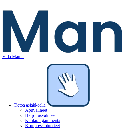
Villa Manus
Tietoa asiakkaalle
Apuvälineet
Harjoitusvälineet
Kaularangan tuenta
Kompressiotuotteet