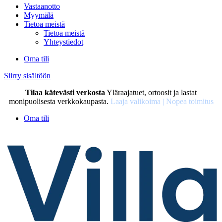
Vastaanotto
Myymälä
Tietoa meistä
Tietoa meistä
Yhteystiedot
Oma tili
Siirry sisältöön
Tilaa kätevästi verkosta
Yläraajatuet, ortoosit ja lastat
monipuolisesta verkkokaupasta.
Laaja valikoima | Nopea toimitus
Oma tili