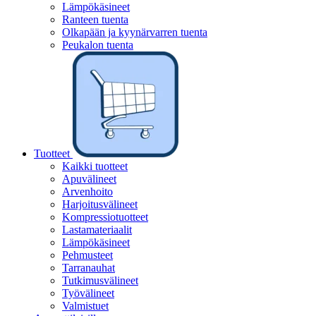
Lämpökäsineet
Ranteen tuenta
Olkapään ja kyynärvarren tuenta
Peukalon tuenta
Tuotteet
Kaikki tuotteet
Apuvälineet
Arvenhoito
Harjoitusvälineet
Kompressiotuotteet
Lastamateriaalit
Lämpökäsineet
Pehmusteet
Tarranauhat
Tutkimusvälineet
Työvälineet
Valmistuet