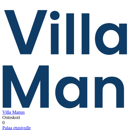
Villa Manus
Ostoskori
0
Palaa etusivulle