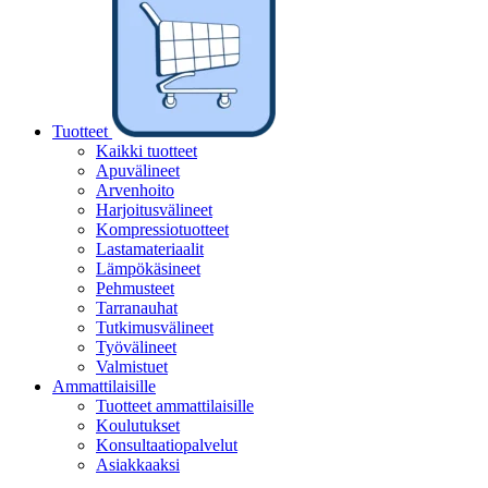
Tuotteet
Kaikki tuotteet
Apuvälineet
Arvenhoito
Harjoitusvälineet
Kompressiotuotteet
Lastamateriaalit
Lämpökäsineet
Pehmusteet
Tarranauhat
Tutkimusvälineet
Työvälineet
Valmistuet
Ammattilaisille
Tuotteet ammattilaisille
Koulutukset
Konsultaatiopalvelut
Asiakkaaksi