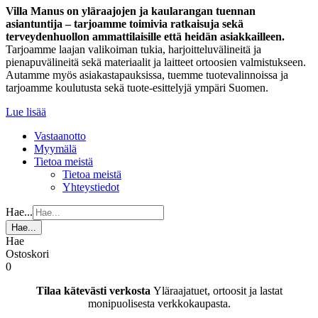
Villa Manus on yläraajojen ja kaularangan tuennan
asiantuntija – tarjoamme toimivia ratkaisuja sekä
terveydenhuollon ammattilaisille että heidän asiakkailleen.
Tarjoamme laajan valikoiman tukia, harjoitteluvälineitä ja
pienapuvälineitä sekä materiaalit ja laitteet ortoosien valmistukseen.
Autamme myös asiakastapauksissa, tuemme tuotevalinnoissa ja
tarjoamme koulutusta sekä tuote-esittelyjä ympäri Suomen.
Lue lisää
Vastaanotto
Myymälä
Tietoa meistä
Tietoa meistä
Yhteystiedot
Hae...
Hae...
Hae
Ostoskori
0
Tilaa kätevästi verkosta
Yläraajatuet, ortoosit ja lastat
monipuolisesta verkkokaupasta.