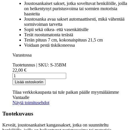
Joustosankaiset sakset, jotka soveltuvat henkilöille, joilla
on heikentynyt puristusvoima tai sormien motorisia
haasteita
Joustosanka avaa sakset automaattisesti, mikä vähentää
sormivoiman tarvetta
Sopii sekä oikea- että vasenkätisille
Terät ruostumatonta terästä
Terän pituus 7 cm, kokonaispituus 21,5 cm
Voidaan pestä tiskikoneessa
Varastossa
Tuotetunnus | SKU:
S-35BM
22,00
€
Stirex
Yleissakset
Lisää ostoskoriin
määrä
Tilaa verkkokaupasta tai tule paikan päälle myymäläämme
Vantaalle
Näytä toimitusehdot
Tuotekuvaus
Keveät, joustosankaiset kangassakset, jotka on suunniteltu