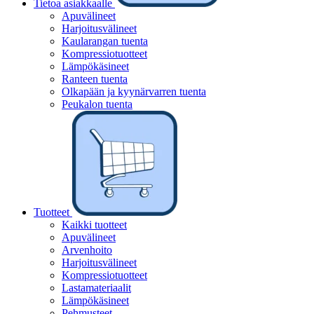
Tietoa asiakkaalle
Apuvälineet
Harjoitusvälineet
Kaularangan tuenta
Kompressiotuotteet
Lämpökäsineet
Ranteen tuenta
Olkapään ja kyynärvarren tuenta
Peukalon tuenta
Tuotteet
Kaikki tuotteet
Apuvälineet
Arvenhoito
Harjoitusvälineet
Kompressiotuotteet
Lastamateriaalit
Lämpökäsineet
Pehmusteet