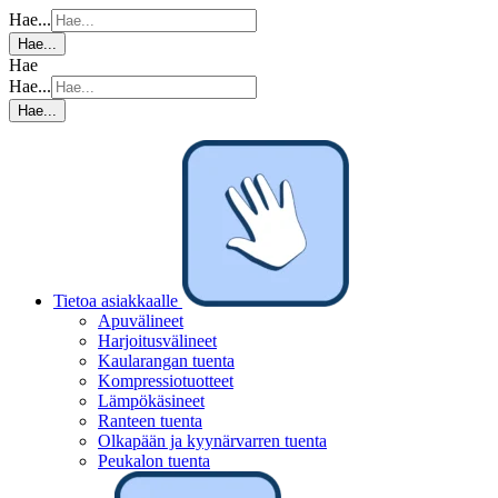
Hae...
Hae...
Hae
Hae...
Hae...
Tietoa asiakkaalle
Apuvälineet
Harjoitusvälineet
Kaularangan tuenta
Kompressiotuotteet
Lämpökäsineet
Ranteen tuenta
Olkapään ja kyynärvarren tuenta
Peukalon tuenta