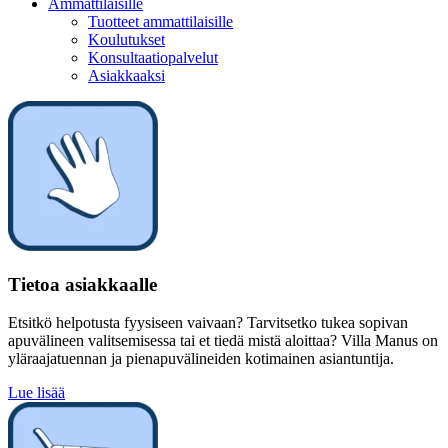
Ammattilaisille
Tuotteet ammattilaisille
Koulutukset
Konsultaatiopalvelut
Asiakkaaksi
Tietoa asiakkaalle
Etsitkö helpotusta fyysiseen vaivaan? Tarvitsetko tukea sopivan
apuvälineen valitsemisessa tai et tiedä mistä aloittaa? Villa Manus on
yläraajatuennan ja pienapuvälineiden kotimainen asiantuntija.
Lue lisää