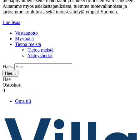
pienapuvälineitä sekä materiaalit ja laitteet ortoosien valmistukseen.
Autamme myös asiakastapauksissa, tuemme tuotevalinnoissa ja
tarjoamme koulutusta sekä tuote-esittelyjä ympäri Suomen.
Lue lisää
Vastaanotto
Myymälä
Tietoa meistä
Tietoa meistä
Yhteystiedot
Hae...
Hae...
Hae
Ostoskori
0
Oma tili