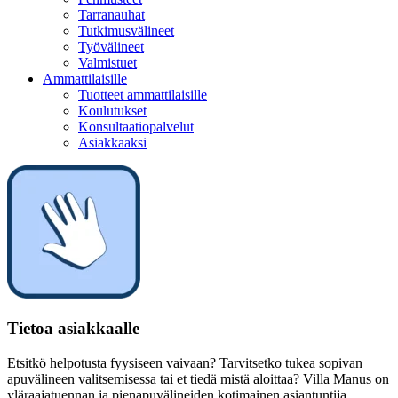
Tarranauhat
Tutkimusvälineet
Työvälineet
Valmistuet
Ammattilaisille
Tuotteet ammattilaisille
Koulutukset
Konsultaatiopalvelut
Asiakkaaksi
Tietoa asiakkaalle
Etsitkö helpotusta fyysiseen vaivaan? Tarvitsetko tukea sopivan
apuvälineen valitsemisessa tai et tiedä mistä aloittaa? Villa Manus on
yläraajatuennan ja pienapuvälineiden kotimainen asiantuntija.