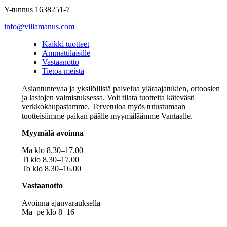
Y-tunnus 1638251-7
info@villamanus.com
Kaikki tuotteet
Ammattilaisille
Vastaanotto
Tietoa meistä
Asiantuntevaa ja yksilöllistä palvelua yläraajatukien, ortoosien
ja lastojen valmistuksessa. Voit tilata tuotteita kätevästi
verkkokaupastamme. Tervetuloa myös tutustumaan
tuotteisiimme paikan päälle myymäläämme Vantaalle.
Myymälä avoinna
Ma klo 8.30–17.00
Ti klo 8.30–17.00
To klo 8.30–16.00
Vastaanotto
Avoinna ajanvarauksella
Ma–pe klo 8–16