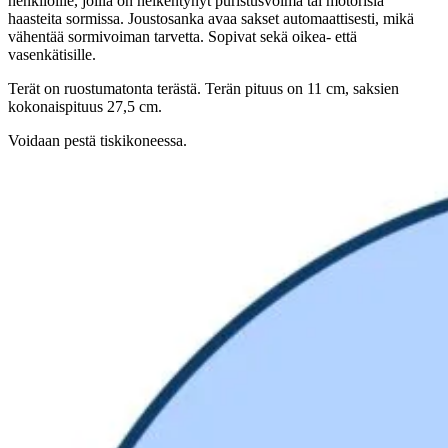
henkilöille, joilla on heikentynyt puristusvoima tai motorisia
haasteita sormissa. Joustosanka avaa sakset automaattisesti, mikä
vähentää sormivoiman tarvetta. Sopivat sekä oikea- että
vasenkätisille.
Terät on ruostumatonta terästä. Terän pituus on 11 cm, saksien
kokonaispituus 27,5 cm.
Voidaan pestä tiskikoneessa.