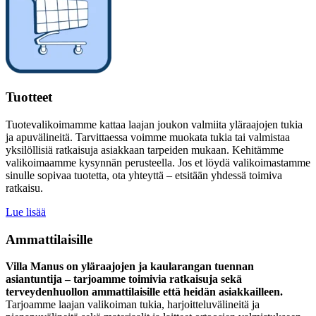
Tuotteet
Tuotevalikoimamme kattaa laajan joukon valmiita yläraajojen tukia
ja apuvälineitä. Tarvittaessa voimme muokata tukia tai valmistaa
yksilöllisiä ratkaisuja asiakkaan tarpeiden mukaan. Kehitämme
valikoimaamme kysynnän perusteella. Jos et löydä valikoimastamme
sinulle sopivaa tuotetta, ota yhteyttä – etsitään yhdessä toimiva
ratkaisu.
Lue lisää
Ammattilaisille
Villa Manus on yläraajojen ja kaularangan tuennan
asiantuntija – tarjoamme toimivia ratkaisuja sekä
terveydenhuollon ammattilaisille että heidän asiakkailleen.
Tarjoamme laajan valikoiman tukia, harjoitteluvälineitä ja