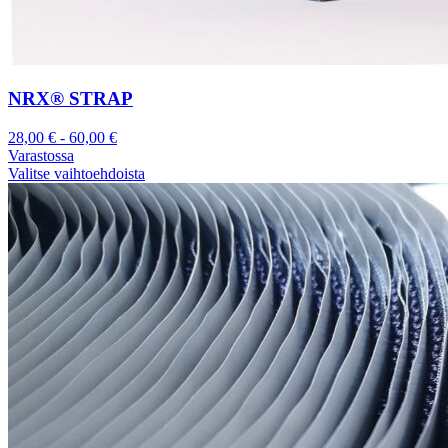
NRX® STRAP
28,00
€
-
60,00
€
Varastossa
Valitse vaihtoehdoista