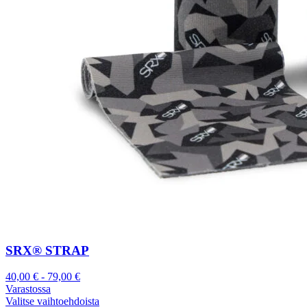
SRX® STRAP
40,00
€
-
79,00
€
Varastossa
Valitse vaihtoehdoista