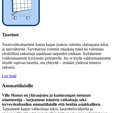
Tuotteet
Tuotevalikoimamme kattaa laajan joukon valmiita yläraajojen tukia
ja apuvälineitä. Tarvittaessa voimme muokata tukia tai valmistaa
yksilöllisiä ratkaisuja asiakkaan tarpeiden mukaan. Kehitämme
valikoimaamme kysynnän perusteella. Jos et löydä valikoimastamme
sinulle sopivaa tuotetta, ota yhteyttä – etsitään yhdessä toimiva
ratkaisu.
Lue lisää
Ammattilaisille
Villa Manus on yläraajojen ja kaularangan tuennan
asiantuntija – tarjoamme toimivia ratkaisuja sekä
terveydenhuollon ammattilaisille että heidän asiakkailleen.
Tarjoamme laajan valikoiman tukia, harjoitteluvälineitä ja