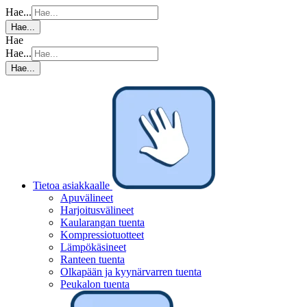
Hae...
Hae...
Hae
Hae...
Hae...
Tietoa asiakkaalle
Apuvälineet
Harjoitusvälineet
Kaularangan tuenta
Kompressiotuotteet
Lämpökäsineet
Ranteen tuenta
Olkapään ja kyynärvarren tuenta
Peukalon tuenta