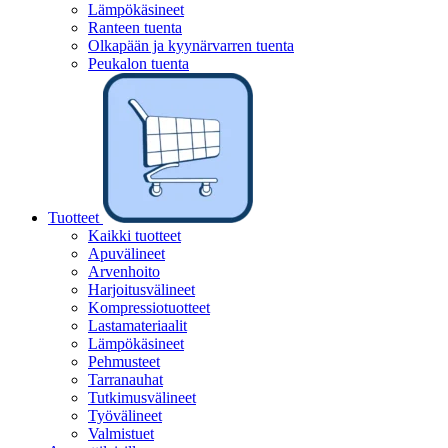
Lämpökäsineet
Ranteen tuenta
Olkapään ja kyynärvarren tuenta
Peukalon tuenta
Tuotteet
Kaikki tuotteet
Apuvälineet
Arvenhoito
Harjoitusvälineet
Kompressiotuotteet
Lastamateriaalit
Lämpökäsineet
Pehmusteet
Tarranauhat
Tutkimusvälineet
Työvälineet
Valmistuet