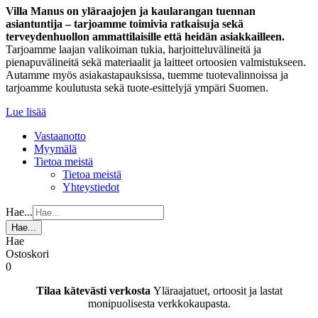
Villa Manus on yläraajojen ja kaularangan tuennan
asiantuntija – tarjoamme toimivia ratkaisuja sekä
terveydenhuollon ammattilaisille että heidän asiakkailleen.
Tarjoamme laajan valikoiman tukia, harjoitteluvälineitä ja
pienapuvälineitä sekä materiaalit ja laitteet ortoosien valmistukseen.
Autamme myös asiakastapauksissa, tuemme tuotevalinnoissa ja
tarjoamme koulutusta sekä tuote-esittelyjä ympäri Suomen.
Lue lisää
Vastaanotto
Myymälä
Tietoa meistä
Tietoa meistä
Yhteystiedot
Hae...
Hae...
Hae
Ostoskori
0
Tilaa kätevästi verkosta
Yläraajatuet, ortoosit ja lastat
monipuolisesta verkkokaupasta.