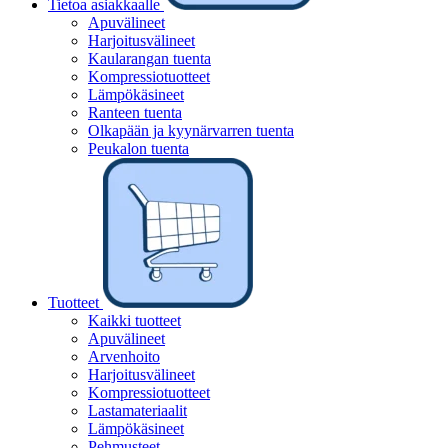
Tietoa asiakkaalle
Apuvälineet
Harjoitusvälineet
Kaularangan tuenta
Kompressiotuotteet
Lämpökäsineet
Ranteen tuenta
Olkapään ja kyynärvarren tuenta
Peukalon tuenta
Tuotteet
Kaikki tuotteet
Apuvälineet
Arvenhoito
Harjoitusvälineet
Kompressiotuotteet
Lastamateriaalit
Lämpökäsineet
Pehmusteet