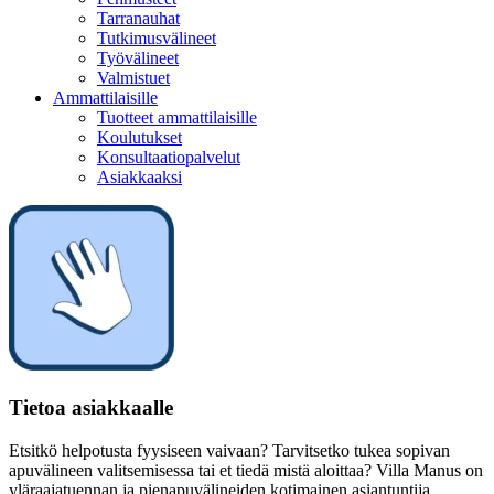
Tarranauhat
Tutkimusvälineet
Työvälineet
Valmistuet
Ammattilaisille
Tuotteet ammattilaisille
Koulutukset
Konsultaatiopalvelut
Asiakkaaksi
Tietoa asiakkaalle
Etsitkö helpotusta fyysiseen vaivaan? Tarvitsetko tukea sopivan
apuvälineen valitsemisessa tai et tiedä mistä aloittaa? Villa Manus on
yläraajatuennan ja pienapuvälineiden kotimainen asiantuntija.