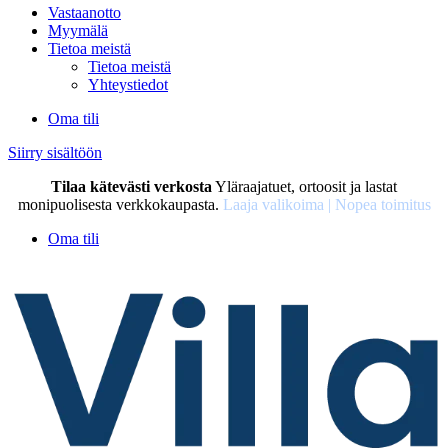
Vastaanotto
Myymälä
Tietoa meistä
Tietoa meistä
Yhteystiedot
Oma tili
Siirry sisältöön
Tilaa kätevästi verkosta
Yläraajatuet, ortoosit ja lastat
monipuolisesta verkkokaupasta.
Laaja valikoima | Nopea toimitus
Oma tili