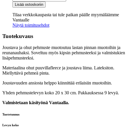
MANUS
Lisää ostoskoriin
ohut
puuvillafleece
Tilaa verkkokaupasta tai tule paikan päälle myymäläämme
määrä
Vantaalle
Näytä toimitusehdot
Tuotekuvaus
Joustava ja ohut pehmuste muotoutuu lastan pinnan muotoihin ja
reunanauhaksi. Soveltuu myös kipsin pehmusteeksi ja valmistukien
lisäpehmusteeksi.
Materiaalina ohut puuvillafleece ja joustava liima. Lateksiton.
Miellyttävä pehmeä pinta.
Joustavuuden ansiosta helppo kiinnittää erilaisiin muotoihin.
Yhden pehmustelevyn koko 20 x 30 cm. Pakkauksessa 9 levyä.
Valmistetaan käsityönä Vantaalla.
Tuotetunnus
Levyn koko