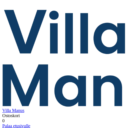
Villa Manus
Ostoskori
0
Palaa etusivulle