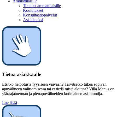
Ammattilaisille
Tuotteet ammattilaisille
Koulutukset
Konsultaatiopalvelut
Asiakkaaksi
Tietoa asiakkaalle
Etsitkö helpotusta fyysiseen vaivaan? Tarvitsetko tukea sopivan
apuvälineen valitsemisessa tai et tiedä mistä aloittaa? Villa Manus on
yläraajatuennan ja pienapuvälineiden kotimainen asiantuntija.
Lue lisää