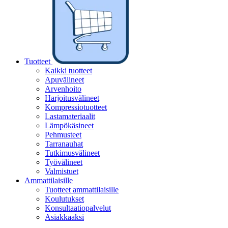
Tuotteet
Kaikki tuotteet
Apuvälineet
Arvenhoito
Harjoitusvälineet
Kompressiotuotteet
Lastamateriaalit
Lämpökäsineet
Pehmusteet
Tarranauhat
Tutkimusvälineet
Työvälineet
Valmistuet
Ammattilaisille
Tuotteet ammattilaisille
Koulutukset
Konsultaatiopalvelut
Asiakkaaksi