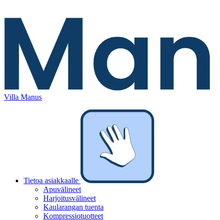
Villa Manus
Tietoa asiakkaalle
Apuvälineet
Harjoitusvälineet
Kaularangan tuenta
Kompressiotuotteet