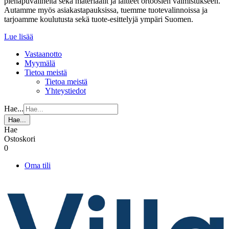
pienapuvälineitä sekä materiaalit ja laitteet ortoosien valmistukseen.
Autamme myös asiakastapauksissa, tuemme tuotevalinnoissa ja
tarjoamme koulutusta sekä tuote-esittelyjä ympäri Suomen.
Lue lisää
Vastaanotto
Myymälä
Tietoa meistä
Tietoa meistä
Yhteystiedot
Hae...
Hae...
Hae
Ostoskori
0
Oma tili