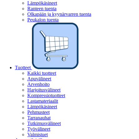
Lämpökäsineet
Ranteen tuenta
Olkapään ja kyynärvarren tuenta
Peukalon tuenta
Tuotteet
Kaikki tuotteet
Apuvälineet
Arvenhoito
Harjoitusvälineet
Kompressiotuotteet
Lastamateriaalit
Lämpökäsineet
Pehmusteet
Tarranauhat
Tutkimusvälineet
Työvälineet
Valmistuet