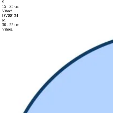
S
15 - 35 cm
Vihreä
DV88134
M
30 - 55 cm
Vihreä