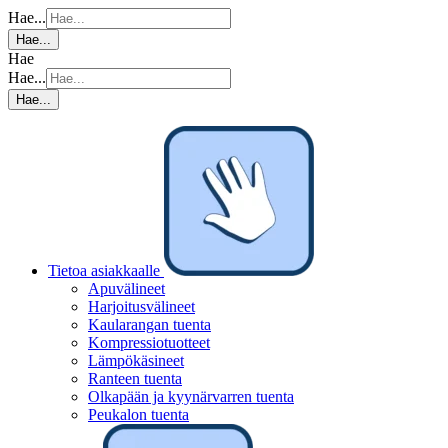
Hae...
Hae...
Hae
Hae...
Hae...
Tietoa asiakkaalle
Apuvälineet
Harjoitusvälineet
Kaularangan tuenta
Kompressiotuotteet
Lämpökäsineet
Ranteen tuenta
Olkapään ja kyynärvarren tuenta
Peukalon tuenta