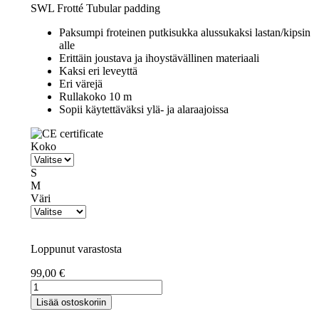
SWL Frotté Tubular padding
Paksumpi froteinen putkisukka alussukaksi lastan/kipsin
alle
Erittäin joustava ja ihoystävällinen materiaali
Kaksi eri leveyttä
Eri värejä
Rullakoko 10 m
Sopii käytettäväksi ylä- ja alaraajoissa
Koko
S
M
Väri
Loppunut varastosta
99,00
€
SWL
Frottee-
Lisää ostoskoriin
putkisukka,