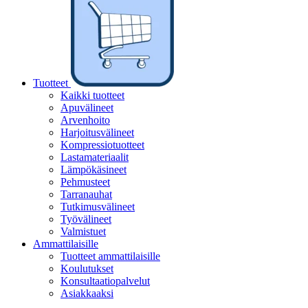
Tuotteet
Kaikki tuotteet
Apuvälineet
Arvenhoito
Harjoitusvälineet
Kompressiotuotteet
Lastamateriaalit
Lämpökäsineet
Pehmusteet
Tarranauhat
Tutkimusvälineet
Työvälineet
Valmistuet
Ammattilaisille
Tuotteet ammattilaisille
Koulutukset
Konsultaatiopalvelut
Asiakkaaksi