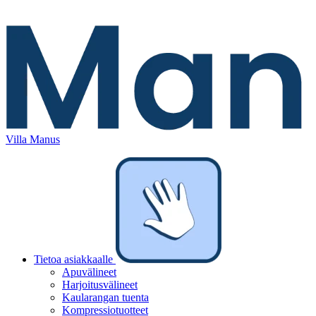
Villa Manus
Tietoa asiakkaalle
Apuvälineet
Harjoitusvälineet
Kaularangan tuenta
Kompressiotuotteet