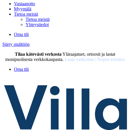
Vastaanotto
Myymälä
Tietoa meistä
Tietoa meistä
Yhteystiedot
Oma tili
Siirry sisältöön
Tilaa kätevästi verkosta
Yläraajatuet, ortoosit ja lastat
monipuolisesta verkkokaupasta.
Laaja valikoima | Nopea toimitus
Oma tili