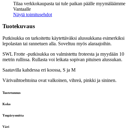
10
Tilaa verkkokaupasta tai tule paikan päälle myymäläämme
m/pkt
Vantaalle
määrä
Näytä toimitusehdot
Tuotekuvaus
Putkisukka on tarkoitettu käytettäväksi alussukkana esimerkiksi
lepolastan tai rannetuen alla. Soveltuu myös alaraajoihin.
SWL Frotte -putkisukka on valmistettu froteesta ja myydään 10
metrin rullissa. Rullasta voi leikata sopivan pituisen alussukan.
Saatavilla kahdessa eri koossa, S ja M
Värivaihtoehtoina ovat valkoinen, vihreä, pinkki ja sininen.
Tuotetunnus
Koko
Ympärysmitta
Väri