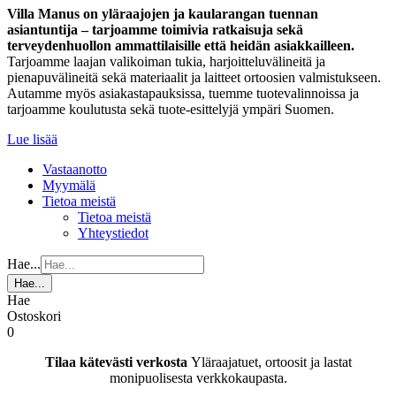
Villa Manus on yläraajojen ja kaularangan tuennan
asiantuntija – tarjoamme toimivia ratkaisuja sekä
terveydenhuollon ammattilaisille että heidän asiakkailleen.
Tarjoamme laajan valikoiman tukia, harjoitteluvälineitä ja
pienapuvälineitä sekä materiaalit ja laitteet ortoosien valmistukseen.
Autamme myös asiakastapauksissa, tuemme tuotevalinnoissa ja
tarjoamme koulutusta sekä tuote-esittelyjä ympäri Suomen.
Lue lisää
Vastaanotto
Myymälä
Tietoa meistä
Tietoa meistä
Yhteystiedot
Hae...
Hae...
Hae
Ostoskori
0
Tilaa kätevästi verkosta
Yläraajatuet, ortoosit ja lastat
monipuolisesta verkkokaupasta.