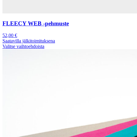
FLEECY WEB -pehmuste
52,00
€
Saatavilla jälkitoimituksena
Valitse vaihtoehdoista