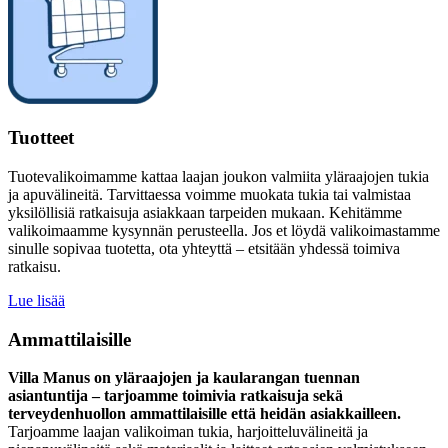
Tuotteet
Tuotevalikoimamme kattaa laajan joukon valmiita yläraajojen tukia
ja apuvälineitä. Tarvittaessa voimme muokata tukia tai valmistaa
yksilöllisiä ratkaisuja asiakkaan tarpeiden mukaan. Kehitämme
valikoimaamme kysynnän perusteella. Jos et löydä valikoimastamme
sinulle sopivaa tuotetta, ota yhteyttä – etsitään yhdessä toimiva
ratkaisu.
Lue lisää
Ammattilaisille
Villa Manus on yläraajojen ja kaularangan tuennan
asiantuntija – tarjoamme toimivia ratkaisuja sekä
terveydenhuollon ammattilaisille että heidän asiakkailleen.
Tarjoamme laajan valikoiman tukia, harjoitteluvälineitä ja