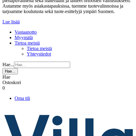
pienapuvälineitä sekä materiaalit ja laitteet ortoosien valmistukseen.
Autamme myös asiakastapauksissa, tuemme tuotevalinnoissa ja
tarjoamme koulutusta sekä tuote-esittelyjä ympäri Suomen.
Lue lisää
Vastaanotto
Myymälä
Tietoa meistä
Tietoa meistä
Yhteystiedot
Hae...
Hae...
Hae
Ostoskori
0
Oma tili