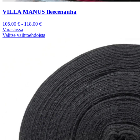
VILLA MANUS fleecenauha
105,00
€
-
118,00
€
Varastossa
Valitse vaihtoehdoista