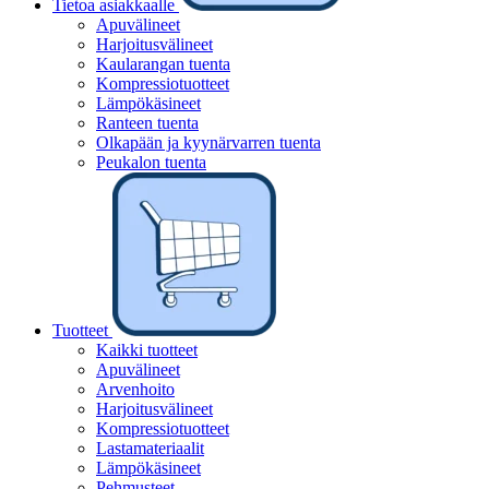
Tietoa asiakkaalle
Apuvälineet
Harjoitusvälineet
Kaularangan tuenta
Kompressiotuotteet
Lämpökäsineet
Ranteen tuenta
Olkapään ja kyynärvarren tuenta
Peukalon tuenta
Tuotteet
Kaikki tuotteet
Apuvälineet
Arvenhoito
Harjoitusvälineet
Kompressiotuotteet
Lastamateriaalit
Lämpökäsineet
Pehmusteet