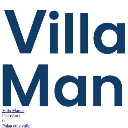
Villa Manus
Ostoskori
0
Palaa etusivulle