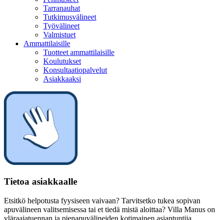
Tarranauhat
Tutkimusvälineet
Työvälineet
Valmistuet
Ammattilaisille
Tuotteet ammattilaisille
Koulutukset
Konsultaatiopalvelut
Asiakkaaksi
Tietoa asiakkaalle
Etsitkö helpotusta fyysiseen vaivaan? Tarvitsetko tukea sopivan
apuvälineen valitsemisessa tai et tiedä mistä aloittaa? Villa Manus on
yläraajatuennan ja pienapuvälineiden kotimainen asiantuntija.