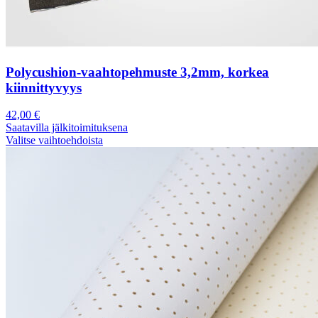
Polycushion-vaahtopehmuste 3,2mm, korkea
kiinnittyvyys
42,00
€
Saatavilla jälkitoimituksena
Valitse vaihtoehdoista