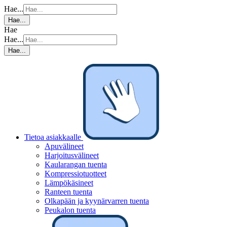
Hae...
Hae...
Hae
Hae...
Hae...
Tietoa asiakkaalle
Apuvälineet
Harjoitusvälineet
Kaularangan tuenta
Kompressiotuotteet
Lämpökäsineet
Ranteen tuenta
Olkapään ja kyynärvarren tuenta
Peukalon tuenta