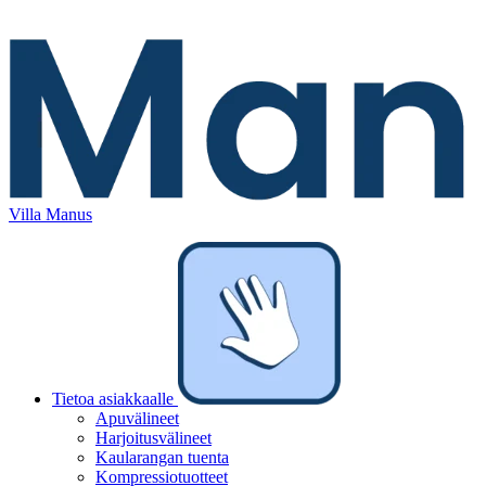
Villa Manus
Tietoa asiakkaalle
Apuvälineet
Harjoitusvälineet
Kaularangan tuenta
Kompressiotuotteet