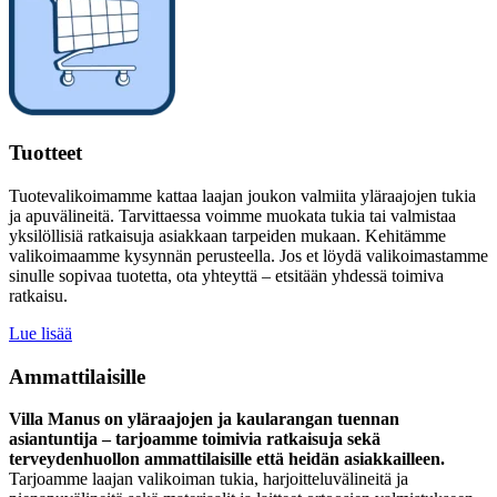
Tuotteet
Tuotevalikoimamme kattaa laajan joukon valmiita yläraajojen tukia
ja apuvälineitä. Tarvittaessa voimme muokata tukia tai valmistaa
yksilöllisiä ratkaisuja asiakkaan tarpeiden mukaan. Kehitämme
valikoimaamme kysynnän perusteella. Jos et löydä valikoimastamme
sinulle sopivaa tuotetta, ota yhteyttä – etsitään yhdessä toimiva
ratkaisu.
Lue lisää
Ammattilaisille
Villa Manus on yläraajojen ja kaularangan tuennan
asiantuntija – tarjoamme toimivia ratkaisuja sekä
terveydenhuollon ammattilaisille että heidän asiakkailleen.
Tarjoamme laajan valikoiman tukia, harjoitteluvälineitä ja