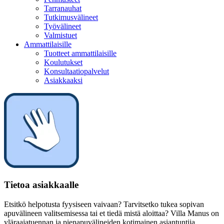
Tarranauhat
Tutkimusvälineet
Työvälineet
Valmistuet
Ammattilaisille
Tuotteet ammattilaisille
Koulutukset
Konsultaatiopalvelut
Asiakkaaksi
Tietoa asiakkaalle
Etsitkö helpotusta fyysiseen vaivaan? Tarvitsetko tukea sopivan
apuvälineen valitsemisessa tai et tiedä mistä aloittaa? Villa Manus on
yläraajatuennan ja pienapuvälineiden kotimainen asiantuntija.