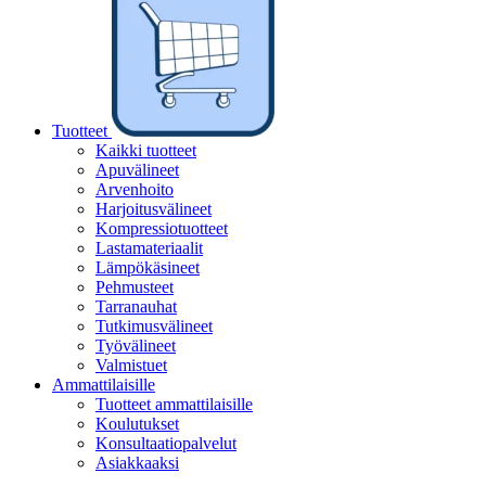
Tuotteet
Kaikki tuotteet
Apuvälineet
Arvenhoito
Harjoitusvälineet
Kompressiotuotteet
Lastamateriaalit
Lämpökäsineet
Pehmusteet
Tarranauhat
Tutkimusvälineet
Työvälineet
Valmistuet
Ammattilaisille
Tuotteet ammattilaisille
Koulutukset
Konsultaatiopalvelut
Asiakkaaksi