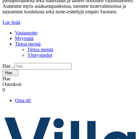
pienapuvälineitä sekä materiaalit ja laitteet ortoosien valmistukseen.
Autamme myös asiakastapauksissa, tuemme tuotevalinnoissa ja
tarjoamme koulutusta sekä tuote-esittelyjä ympäri Suomen.
Lue lisää
Vastaanotto
Myymälä
Tietoa meistä
Tietoa meistä
Yhteystiedot
Hae...
Hae...
Hae
Ostoskori
0
Oma tili