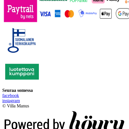
Seuraa somessa
facebook
instagram
© Villa Manus
Digi- ja mainostoimisto Höyry Rovaniemi ja Oulu