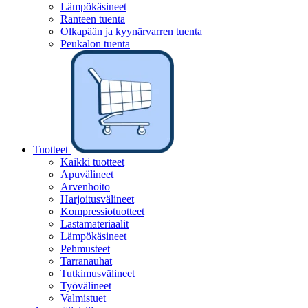
Lämpökäsineet
Ranteen tuenta
Olkapään ja kyynärvarren tuenta
Peukalon tuenta
Tuotteet
Kaikki tuotteet
Apuvälineet
Arvenhoito
Harjoitusvälineet
Kompressiotuotteet
Lastamateriaalit
Lämpökäsineet
Pehmusteet
Tarranauhat
Tutkimusvälineet
Työvälineet
Valmistuet