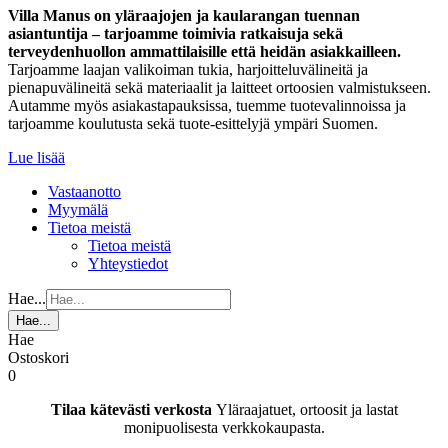
Villa Manus on yläraajojen ja kaularangan tuennan
asiantuntija – tarjoamme toimivia ratkaisuja sekä
terveydenhuollon ammattilaisille että heidän asiakkailleen.
Tarjoamme laajan valikoiman tukia, harjoitteluvälineitä ja
pienapuvälineitä sekä materiaalit ja laitteet ortoosien valmistukseen.
Autamme myös asiakastapauksissa, tuemme tuotevalinnoissa ja
tarjoamme koulutusta sekä tuote-esittelyjä ympäri Suomen.
Lue lisää
Vastaanotto
Myymälä
Tietoa meistä
Tietoa meistä
Yhteystiedot
Hae...
Hae...
Hae
Ostoskori
0
Tilaa kätevästi verkosta
Yläraajatuet, ortoosit ja lastat
monipuolisesta verkkokaupasta.