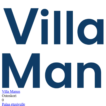
Villa Manus
Ostoskori
0
Palaa etusivulle