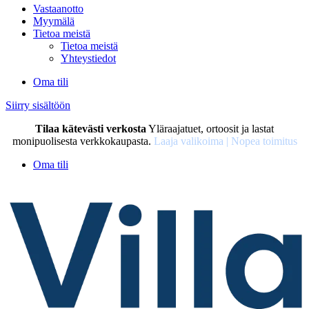
Vastaanotto
Myymälä
Tietoa meistä
Tietoa meistä
Yhteystiedot
Oma tili
Siirry sisältöön
Tilaa kätevästi verkosta
Yläraajatuet, ortoosit ja lastat
monipuolisesta verkkokaupasta.
Laaja valikoima | Nopea toimitus
Oma tili