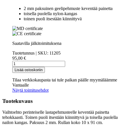
2 mm paksuinen geelipehmuste keventää painetta
toisella puolella nylon-kangas
toinen puoli itsestään kiinnittyvä
Saatavilla jälkitoimituksena
Tuotetunnus | SKU:
11205
95,00
€
Silipos
Pressure
Lisää ostoskoriin
Relief
Padding
Tilaa verkkokaupasta tai tule paikan päälle myymäläämme
10
Vantaalle
cm
Näytä toimitusehdot
x
91
Tuotekuvaus
cm
määrä
Vaihtoehto perinteiselle lastapehmusteelle keventää painetta
tehokkaasti. Toinen puoli itsestään kiinnittyvä ja toisella puolella
nailon kangas. Paksuus 2 mm. Rullan koko 10 x 91 cm.