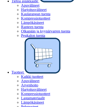
Tietoa asiakkaalle
Apuvälineet
Harjoitusvälineet
Kaularangan tuenta
Kompressiotuotteet
Lämpökäsineet
Ranteen tuenta
Olkapään ja kyynärvarren tuenta
Peukalon tuenta
Tuotteet
Kaikki tuotteet
Apuvälineet
Arvenhoito
Harjoitusvälineet
Kompressiotuotteet
Lastamateriaalit
Lämpökäsineet
Pehmusteet