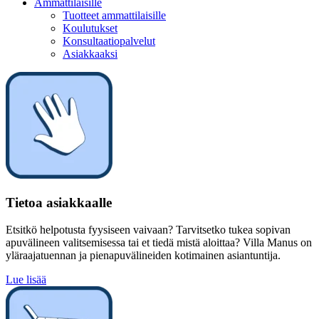
Ammattilaisille
Tuotteet ammattilaisille
Koulutukset
Konsultaatiopalvelut
Asiakkaaksi
Tietoa asiakkaalle
Etsitkö helpotusta fyysiseen vaivaan? Tarvitsetko tukea sopivan
apuvälineen valitsemisessa tai et tiedä mistä aloittaa? Villa Manus on
yläraajatuennan ja pienapuvälineiden kotimainen asiantuntija.
Lue lisää