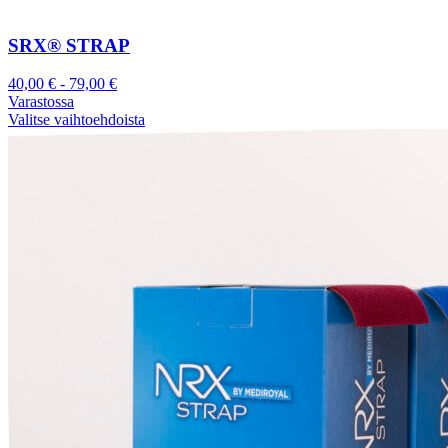
SRX® STRAP
40,00
€
-
79,00
€
Varastossa
Valitse vaihtoehdoista