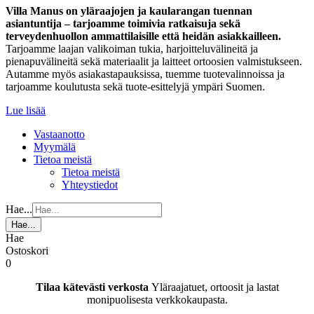
Villa Manus on yläraajojen ja kaularangan tuennan
asiantuntija – tarjoamme toimivia ratkaisuja sekä
terveydenhuollon ammattilaisille että heidän asiakkailleen.
Tarjoamme laajan valikoiman tukia, harjoitteluvälineitä ja
pienapuvälineitä sekä materiaalit ja laitteet ortoosien valmistukseen.
Autamme myös asiakastapauksissa, tuemme tuotevalinnoissa ja
tarjoamme koulutusta sekä tuote-esittelyjä ympäri Suomen.
Lue lisää
Vastaanotto
Myymälä
Tietoa meistä
Tietoa meistä
Yhteystiedot
Hae...
Hae...
Hae
Ostoskori
0
Tilaa kätevästi verkosta
Yläraajatuet, ortoosit ja lastat
monipuolisesta verkkokaupasta.