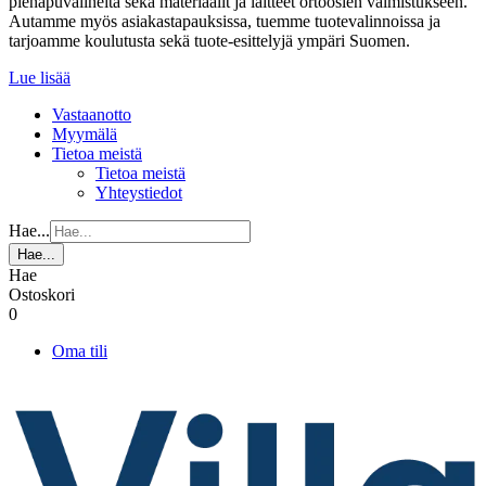
pienapuvälineitä sekä materiaalit ja laitteet ortoosien valmistukseen.
Autamme myös asiakastapauksissa, tuemme tuotevalinnoissa ja
tarjoamme koulutusta sekä tuote-esittelyjä ympäri Suomen.
Lue lisää
Vastaanotto
Myymälä
Tietoa meistä
Tietoa meistä
Yhteystiedot
Hae...
Hae...
Hae
Ostoskori
0
Oma tili