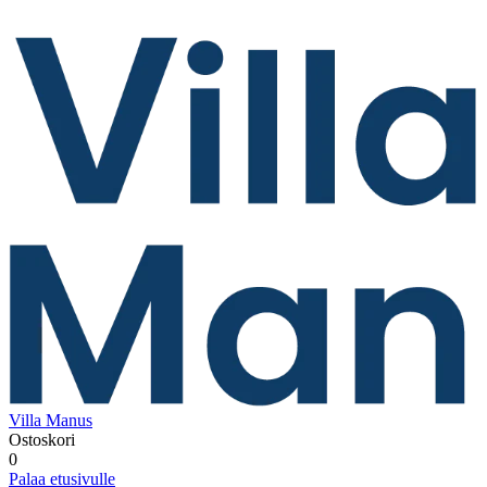
Villa Manus
Ostoskori
0
Palaa etusivulle