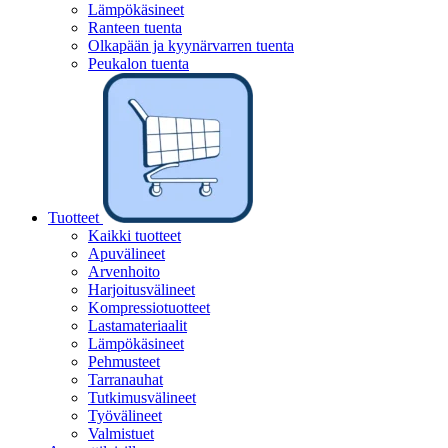
Lämpökäsineet
Ranteen tuenta
Olkapään ja kyynärvarren tuenta
Peukalon tuenta
Tuotteet
Kaikki tuotteet
Apuvälineet
Arvenhoito
Harjoitusvälineet
Kompressiotuotteet
Lastamateriaalit
Lämpökäsineet
Pehmusteet
Tarranauhat
Tutkimusvälineet
Työvälineet
Valmistuet