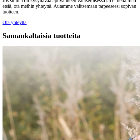
Jos sinulla on kysyttävää apuvälineen valitsemisessa tai et tiedä mitä
etsiä, ota meihin yhteyttä. Autamme valitsemaan tarpeeseesi sopivan
tuotteen.
Ota yhteyttä
Samankaltaisia tuotteita