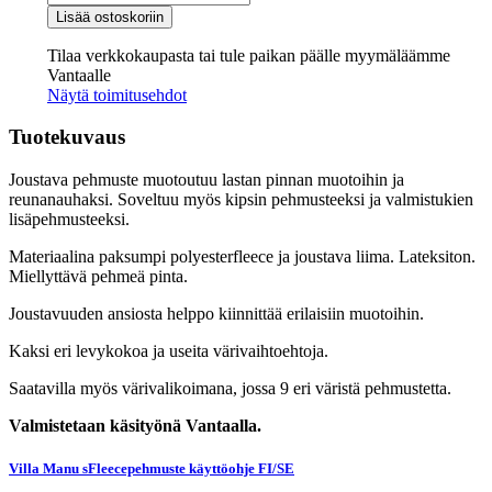
MANUS
Lisää ostoskoriin
-
fleecepehmuste
Tilaa verkkokaupasta tai tule paikan päälle myymäläämme
määrä
Vantaalle
Näytä toimitusehdot
Tuotekuvaus
Joustava pehmuste muotoutuu lastan pinnan muotoihin ja
reunanauhaksi. Soveltuu myös kipsin pehmusteeksi ja valmistukien
lisäpehmusteeksi.
Materiaalina paksumpi polyesterfleece ja joustava liima. Lateksiton.
Miellyttävä pehmeä pinta.
Joustavuuden ansiosta helppo kiinnittää erilaisiin muotoihin.
Kaksi eri levykokoa ja useita värivaihtoehtoja.
Saatavilla myös värivalikoimana, jossa 9 eri väristä pehmustetta.
Valmistetaan käsityönä Vantaalla.
Villa Manu sFleecepehmuste käyttöohje FI/SE