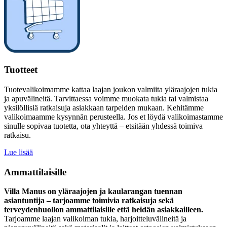
Tuotteet
Tuotevalikoimamme kattaa laajan joukon valmiita yläraajojen tukia
ja apuvälineitä. Tarvittaessa voimme muokata tukia tai valmistaa
yksilöllisiä ratkaisuja asiakkaan tarpeiden mukaan. Kehitämme
valikoimaamme kysynnän perusteella. Jos et löydä valikoimastamme
sinulle sopivaa tuotetta, ota yhteyttä – etsitään yhdessä toimiva
ratkaisu.
Lue lisää
Ammattilaisille
Villa Manus on yläraajojen ja kaularangan tuennan
asiantuntija – tarjoamme toimivia ratkaisuja sekä
terveydenhuollon ammattilaisille että heidän asiakkailleen.
Tarjoamme laajan valikoiman tukia, harjoitteluvälineitä ja