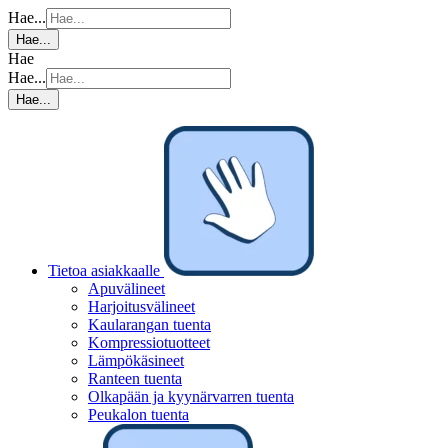
Hae...
Hae...
Hae
Hae...
Hae...
Tietoa asiakkaalle
Apuvälineet
Harjoitusvälineet
Kaularangan tuenta
Kompressiotuotteet
Lämpökäsineet
Ranteen tuenta
Olkapään ja kyynärvarren tuenta
Peukalon tuenta