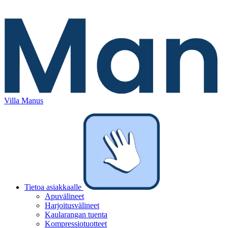
Villa Manus
Tietoa asiakkaalle
Apuvälineet
Harjoitusvälineet
Kaularangan tuenta
Kompressiotuotteet