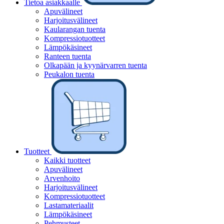
Tietoa asiakkaalle
Apuvälineet
Harjoitusvälineet
Kaularangan tuenta
Kompressiotuotteet
Lämpökäsineet
Ranteen tuenta
Olkapään ja kyynärvarren tuenta
Peukalon tuenta
Tuotteet
Kaikki tuotteet
Apuvälineet
Arvenhoito
Harjoitusvälineet
Kompressiotuotteet
Lastamateriaalit
Lämpökäsineet
Pehmusteet