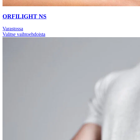
ORFILIGHT NS
Varastossa
Valitse vaihtoehdoista