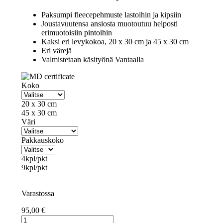
Paksumpi fleecepehmuste lastoihin ja kipsiin
Joustavuutensa ansiosta muotoutuu helposti
erimuotoisiin pintoihin
Kaksi eri levykokoa, 20 x 30 cm ja 45 x 30 cm
Eri värejä
Valmistetaan käsityönä Vantaalla
Koko
20 x 30 cm
45 x 30 cm
Väri
Pakkauskoko
4kpl/pkt
9kpl/pkt
Varastossa
95,00
€
VILLA