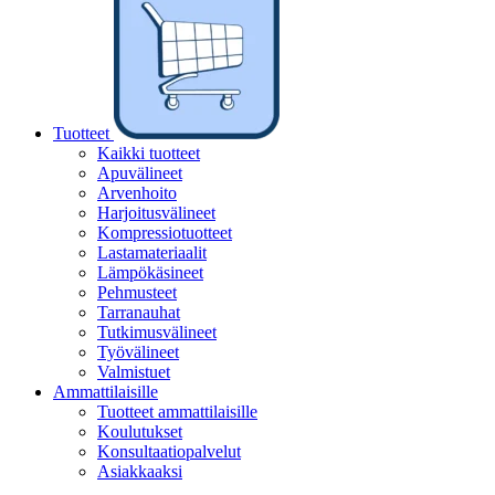
Tuotteet
Kaikki tuotteet
Apuvälineet
Arvenhoito
Harjoitusvälineet
Kompressiotuotteet
Lastamateriaalit
Lämpökäsineet
Pehmusteet
Tarranauhat
Tutkimusvälineet
Työvälineet
Valmistuet
Ammattilaisille
Tuotteet ammattilaisille
Koulutukset
Konsultaatiopalvelut
Asiakkaaksi