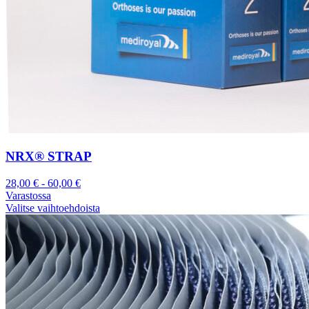
NRX® STRAP
28,00
€
-
60,00
€
Varastossa
Valitse vaihtoehdoista