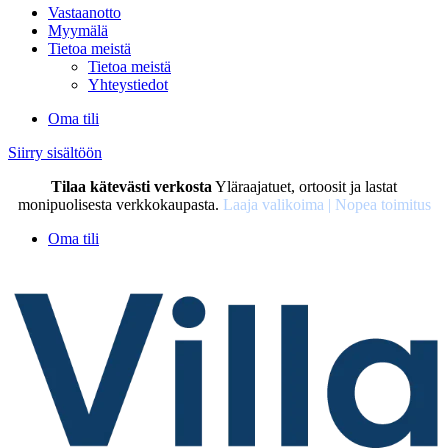
Vastaanotto
Myymälä
Tietoa meistä
Tietoa meistä
Yhteystiedot
Oma tili
Siirry sisältöön
Tilaa kätevästi verkosta
Yläraajatuet, ortoosit ja lastat
monipuolisesta verkkokaupasta.
Laaja valikoima | Nopea toimitus
Oma tili