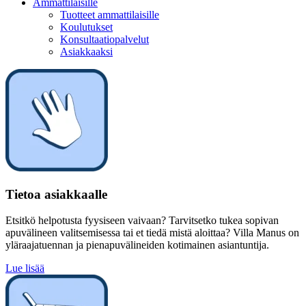
Ammattilaisille
Tuotteet ammattilaisille
Koulutukset
Konsultaatiopalvelut
Asiakkaaksi
Tietoa asiakkaalle
Etsitkö helpotusta fyysiseen vaivaan? Tarvitsetko tukea sopivan
apuvälineen valitsemisessa tai et tiedä mistä aloittaa? Villa Manus on
yläraajatuennan ja pienapuvälineiden kotimainen asiantuntija.
Lue lisää