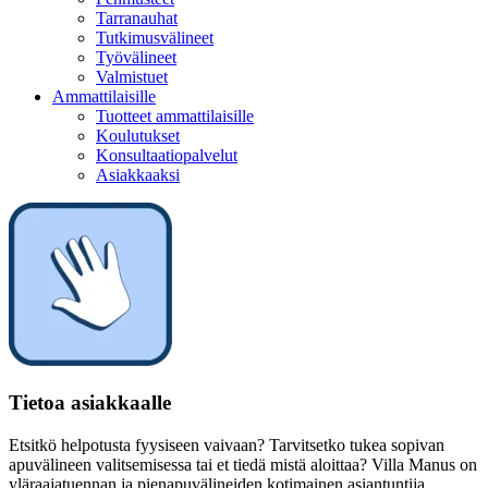
Tarranauhat
Tutkimusvälineet
Työvälineet
Valmistuet
Ammattilaisille
Tuotteet ammattilaisille
Koulutukset
Konsultaatiopalvelut
Asiakkaaksi
Tietoa asiakkaalle
Etsitkö helpotusta fyysiseen vaivaan? Tarvitsetko tukea sopivan
apuvälineen valitsemisessa tai et tiedä mistä aloittaa? Villa Manus on
yläraajatuennan ja pienapuvälineiden kotimainen asiantuntija.