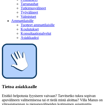
Tarranauhat
Tutkimusvälineet
Työvälineet
Valmistuet
Ammattilaisille
Tuotteet ammattilaisille
Koulutukset
Konsultaatiopalvelut
Asiakkaaksi
Tietoa asiakkaalle
Etsitkö helpotusta fyysiseen vaivaan? Tarvitsetko tukea sopivan
apuvälineen valitsemisessa tai et tiedä mistä aloittaa? Villa Manus on
yläraajatuennan ja pienapuvälineiden kotimainen asiantuntija.