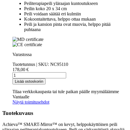
Peiliterapiapeili yläraajan kuntoutukseen
Peilin koko 20 x 34 cm
Peili voidaan säätää eri kulmiin
Kokoontaitettava, helppo ottaa mukaan
Peili ja kansion pinta ovat muovia, helppo pitää
puhtaana
Varastossa
Tuotetunnus | SKU:
NC95110
178,00
€
Achieva™
SMART-
Lisää ostoskoriin
Mirror™
määrä
Tilaa verkkokaupasta tai tule paikan päälle myymäläämme
Vantaalle
Näytä toimitusehdot
Tuotekuvaus
Achieva™ SMART-Mirror™ on kevyt, helppokäyttöinen peili
yläraajan peiliterapiakuntoutukseen. Peili on särkymätöntä akryyliä.