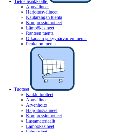
Tietoa asiakkaalle
Apuvälineet
Harjoitusvälineet
Kaularangan tuenta
Kompressiotuotteet
Lämpökäsineet
Ranteen tuenta
Olkapään ja kyynärvarren tuenta
Peukalon tuenta
Tuotteet
Kaikki tuotteet
Apuvälineet
Arvenhoito
Harjoitusvälineet
Kompressiotuotteet
Lastamateriaalit
Lämpökäsineet
Pehmusteet