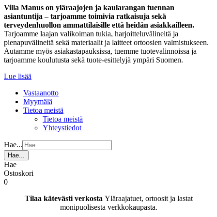
Villa Manus on yläraajojen ja kaularangan tuennan
asiantuntija – tarjoamme toimivia ratkaisuja sekä
terveydenhuollon ammattilaisille että heidän asiakkailleen.
Tarjoamme laajan valikoiman tukia, harjoitteluvälineitä ja
pienapuvälineitä sekä materiaalit ja laitteet ortoosien valmistukseen.
Autamme myös asiakastapauksissa, tuemme tuotevalinnoissa ja
tarjoamme koulutusta sekä tuote-esittelyjä ympäri Suomen.
Lue lisää
Vastaanotto
Myymälä
Tietoa meistä
Tietoa meistä
Yhteystiedot
Hae...
Hae...
Hae
Ostoskori
0
Tilaa kätevästi verkosta
Yläraajatuet, ortoosit ja lastat
monipuolisesta verkkokaupasta.