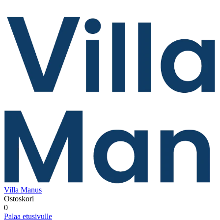
Villa Manus
Ostoskori
0
Palaa etusivulle