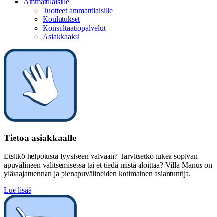
Ammattilaisille
Tuotteet ammattilaisille
Koulutukset
Konsultaatiopalvelut
Asiakkaaksi
Tietoa asiakkaalle
Etsitkö helpotusta fyysiseen vaivaan? Tarvitsetko tukea sopivan
apuvälineen valitsemisessa tai et tiedä mistä aloittaa? Villa Manus on
yläraajatuennan ja pienapuvälineiden kotimainen asiantuntija.
Lue lisää