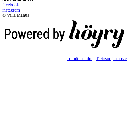
facebook
instagram
© Villa Manus
Digi- ja mainostoimisto Höyry Rovaniemi ja Oulu
Toimitusehdot
Tietosuojaseloste