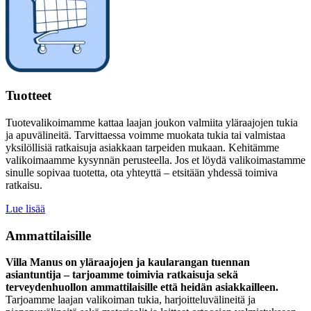
Tuotteet
Tuotevalikoimamme kattaa laajan joukon valmiita yläraajojen tukia
ja apuvälineitä. Tarvittaessa voimme muokata tukia tai valmistaa
yksilöllisiä ratkaisuja asiakkaan tarpeiden mukaan. Kehitämme
valikoimaamme kysynnän perusteella. Jos et löydä valikoimastamme
sinulle sopivaa tuotetta, ota yhteyttä – etsitään yhdessä toimiva
ratkaisu.
Lue lisää
Ammattilaisille
Villa Manus on yläraajojen ja kaularangan tuennan
asiantuntija – tarjoamme toimivia ratkaisuja sekä
terveydenhuollon ammattilaisille että heidän asiakkailleen.
Tarjoamme laajan valikoiman tukia, harjoitteluvälineitä ja