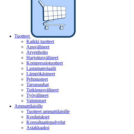
Tuotteet
Kaikki tuotteet
Apuvälineet
Arvenhoito
Harjoitusvälineet
Kompressiotuotteet
Lastamateriaalit
Lämpökäsineet
Pehmusteet
Tarranauhat
Tutkimusvälineet
Työvälineet
Valmistuet
Ammattilaisille
Tuotteet ammattilaisille
Koulutukset
Konsultaatiopalvelut
Asiakkaaksi