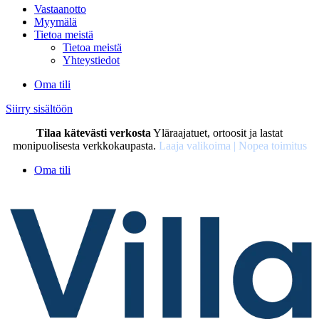
Vastaanotto
Myymälä
Tietoa meistä
Tietoa meistä
Yhteystiedot
Oma tili
Siirry sisältöön
Tilaa kätevästi verkosta
Yläraajatuet, ortoosit ja lastat
monipuolisesta verkkokaupasta.
Laaja valikoima | Nopea toimitus
Oma tili