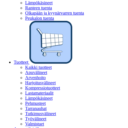
Lämpökäsineet
Ranteen tuenta
Olkapään ja kyynärvarren tuenta
Peukalon tuenta
Tuotteet
Kaikki tuotteet
Apuvälineet
Arvenhoito
Harjoitusvälineet
Kompressiotuotteet
Lastamateriaalit
Lämpökäsineet
Pehmusteet
Tarranauhat
Tutkimusvälineet
Työvälineet
Valmistuet