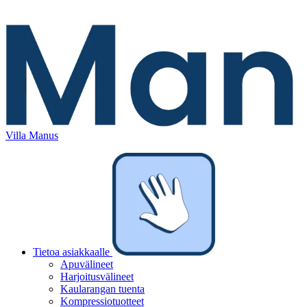
Villa Manus
Tietoa asiakkaalle
Apuvälineet
Harjoitusvälineet
Kaularangan tuenta
Kompressiotuotteet