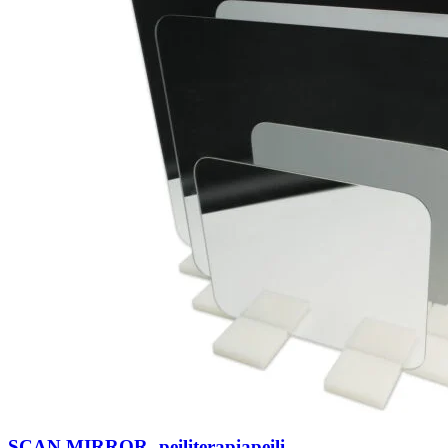
SCAN MIRROR- peiliterapiapeili