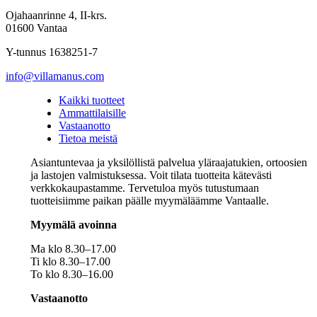
Ojahaanrinne 4, II-krs.
01600 Vantaa
Y-tunnus 1638251-7
info@villamanus.com
Kaikki tuotteet
Ammattilaisille
Vastaanotto
Tietoa meistä
Asiantuntevaa ja yksilöllistä palvelua yläraajatukien, ortoosien
ja lastojen valmistuksessa. Voit tilata tuotteita kätevästi
verkkokaupastamme. Tervetuloa myös tutustumaan
tuotteisiimme paikan päälle myymäläämme Vantaalle.
Myymälä avoinna
Ma klo 8.30–17.00
Ti klo 8.30–17.00
To klo 8.30–16.00
Vastaanotto