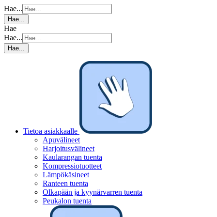
Hae...
Hae...
Hae
Hae...
Hae...
Tietoa asiakkaalle
Apuvälineet
Harjoitusvälineet
Kaularangan tuenta
Kompressiotuotteet
Lämpökäsineet
Ranteen tuenta
Olkapään ja kyynärvarren tuenta
Peukalon tuenta