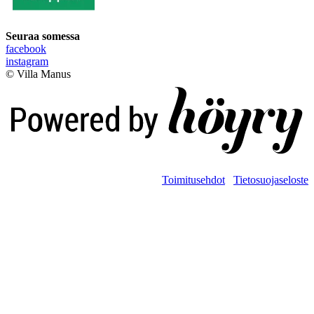
Seuraa somessa
facebook
instagram
© Villa Manus
Digi- ja mainostoimisto Höyry Rovaniemi ja Oulu
Toimitusehdot
Tietosuojaseloste