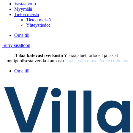
Vastaanotto
Myymälä
Tietoa meistä
Tietoa meistä
Yhteystiedot
Oma tili
Siirry sisältöön
Tilaa kätevästi verkosta
Yläraajatuet, ortoosit ja lastat
monipuolisesta verkkokaupasta.
Laaja valikoima | Nopea toimitus
Oma tili