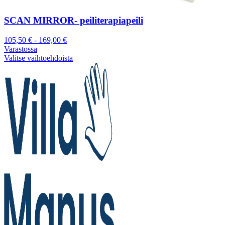
SCAN MIRROR- peiliterapiapeili
105,50
€
-
169,00
€
Varastossa
Valitse vaihtoehdoista