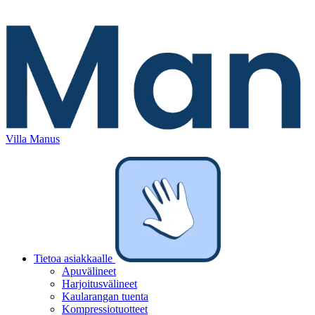
Villa Manus
Tietoa asiakkaalle
Apuvälineet
Harjoitusvälineet
Kaularangan tuenta
Kompressiotuotteet