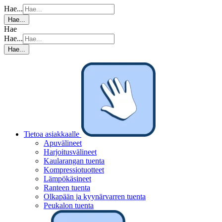
Hae...
Hae...
Hae
Hae...
Hae...
Tietoa asiakkaalle
Apuvälineet
Harjoitusvälineet
Kaularangan tuenta
Kompressiotuotteet
Lämpökäsineet
Ranteen tuenta
Olkapään ja kyynärvarren tuenta
Peukalon tuenta