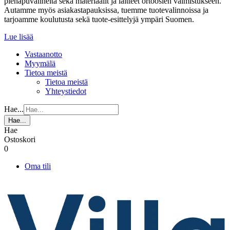
pienapuvälineitä sekä materiaalit ja laitteet ortoosien valmistukseen.
Autamme myös asiakastapauksissa, tuemme tuotevalinnoissa ja
tarjoamme koulutusta sekä tuote-esittelyjä ympäri Suomen.
Lue lisää
Vastaanotto
Myymälä
Tietoa meistä
Tietoa meistä
Yhteystiedot
Hae...
Hae...
Hae
Ostoskori
0
Oma tili