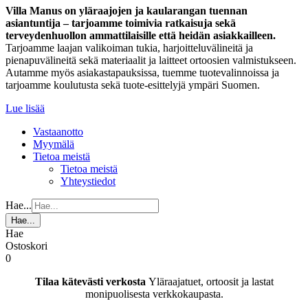
Villa Manus on yläraajojen ja kaularangan tuennan
asiantuntija – tarjoamme toimivia ratkaisuja sekä
terveydenhuollon ammattilaisille että heidän asiakkailleen.
Tarjoamme laajan valikoiman tukia, harjoitteluvälineitä ja
pienapuvälineitä sekä materiaalit ja laitteet ortoosien valmistukseen.
Autamme myös asiakastapauksissa, tuemme tuotevalinnoissa ja
tarjoamme koulutusta sekä tuote-esittelyjä ympäri Suomen.
Lue lisää
Vastaanotto
Myymälä
Tietoa meistä
Tietoa meistä
Yhteystiedot
Hae...
Hae...
Hae
Ostoskori
0
Tilaa kätevästi verkosta
Yläraajatuet, ortoosit ja lastat
monipuolisesta verkkokaupasta.