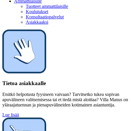
Ammattilaisille
Tuotteet ammattilaisille
Koulutukset
Konsultaatiopalvelut
Asiakkaaksi
Tietoa asiakkaalle
Etsitkö helpotusta fyysiseen vaivaan? Tarvitsetko tukea sopivan
apuvälineen valitsemisessa tai et tiedä mistä aloittaa? Villa Manus on
yläraajatuennan ja pienapuvälineiden kotimainen asiantuntija.
Lue lisää