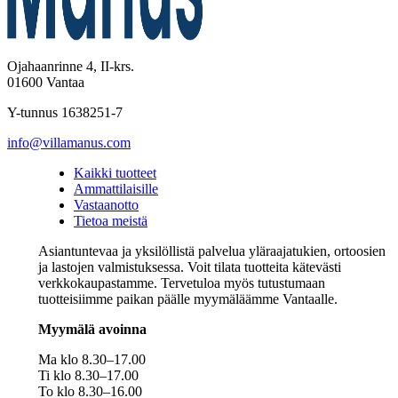
Ojahaanrinne 4, II-krs.
01600 Vantaa
Y-tunnus 1638251-7
info@villamanus.com
Kaikki tuotteet
Ammattilaisille
Vastaanotto
Tietoa meistä
Asiantuntevaa ja yksilöllistä palvelua yläraajatukien, ortoosien
ja lastojen valmistuksessa. Voit tilata tuotteita kätevästi
verkkokaupastamme. Tervetuloa myös tutustumaan
tuotteisiimme paikan päälle myymäläämme Vantaalle.
Myymälä avoinna
Ma klo 8.30–17.00
Ti klo 8.30–17.00
To klo 8.30–16.00