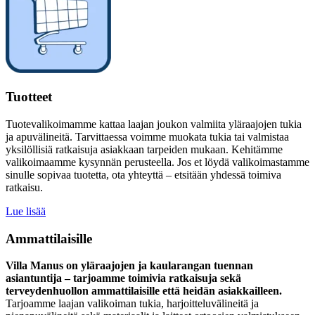
Tuotteet
Tuotevalikoimamme kattaa laajan joukon valmiita yläraajojen tukia
ja apuvälineitä. Tarvittaessa voimme muokata tukia tai valmistaa
yksilöllisiä ratkaisuja asiakkaan tarpeiden mukaan. Kehitämme
valikoimaamme kysynnän perusteella. Jos et löydä valikoimastamme
sinulle sopivaa tuotetta, ota yhteyttä – etsitään yhdessä toimiva
ratkaisu.
Lue lisää
Ammattilaisille
Villa Manus on yläraajojen ja kaularangan tuennan
asiantuntija – tarjoamme toimivia ratkaisuja sekä
terveydenhuollon ammattilaisille että heidän asiakkailleen.
Tarjoamme laajan valikoiman tukia, harjoitteluvälineitä ja