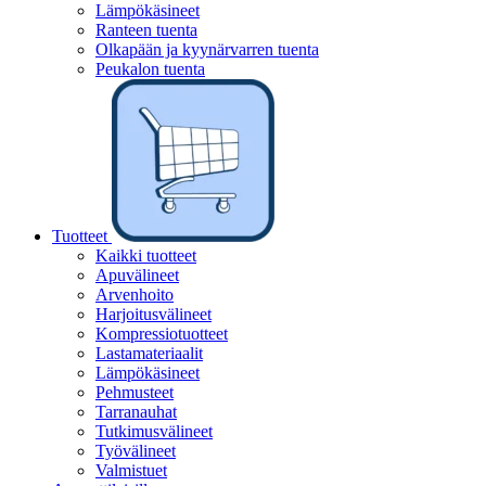
Lämpökäsineet
Ranteen tuenta
Olkapään ja kyynärvarren tuenta
Peukalon tuenta
Tuotteet
Kaikki tuotteet
Apuvälineet
Arvenhoito
Harjoitusvälineet
Kompressiotuotteet
Lastamateriaalit
Lämpökäsineet
Pehmusteet
Tarranauhat
Tutkimusvälineet
Työvälineet
Valmistuet