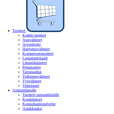
Tuotteet
Kaikki tuotteet
Apuvälineet
Arvenhoito
Harjoitusvälineet
Kompressiotuotteet
Lastamateriaalit
Lämpökäsineet
Pehmusteet
Tarranauhat
Tutkimusvälineet
Työvälineet
Valmistuet
Ammattilaisille
Tuotteet ammattilaisille
Koulutukset
Konsultaatiopalvelut
Asiakkaaksi