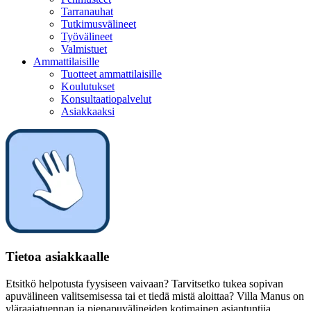
Tarranauhat
Tutkimusvälineet
Työvälineet
Valmistuet
Ammattilaisille
Tuotteet ammattilaisille
Koulutukset
Konsultaatiopalvelut
Asiakkaaksi
Tietoa asiakkaalle
Etsitkö helpotusta fyysiseen vaivaan? Tarvitsetko tukea sopivan
apuvälineen valitsemisessa tai et tiedä mistä aloittaa? Villa Manus on
yläraajatuennan ja pienapuvälineiden kotimainen asiantuntija.