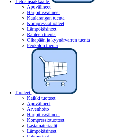
Tietoa asiakkaalle
Apuvälineet
Harjoitusvälineet
Kaularangan tuenta
Kompressiotuotteet
Lämpökäsineet
Ranteen tuenta
Olkapään ja kyynärvarren tuenta
Peukalon tuenta
Tuotteet
Kaikki tuotteet
Apuvälineet
Arvenhoito
Harjoitusvälineet
Kompressiotuotteet
Lastamateriaalit
Lämpökäsineet
Pehmusteet