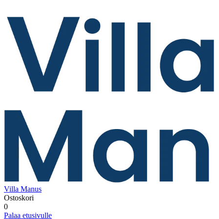
Villa Manus
Ostoskori
0
Palaa etusivulle