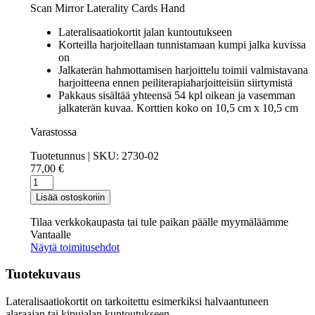
Scan Mirror Laterality Cards Hand
Lateralisaatiokortit jalan kuntoutukseen
Korteilla harjoitellaan tunnistamaan kumpi jalka kuvissa
on
Jalkaterän hahmottamisen harjoittelu toimii valmistavana
harjoitteena ennen peiliterapiaharjoitteisiin siirtymistä
Pakkaus sisältää yhteensä 54 kpl oikean ja vasemman
jalkaterän kuvaa. Korttien koko on 10,5 cm x 10,5 cm
Varastossa
Tuotetunnus | SKU:
2730-02
77,00
€
Lateralisaatiokortit,
jalka
Lisää ostoskoriin
määrä
Tilaa verkkokaupasta tai tule paikan päälle myymäläämme
Vantaalle
Näytä toimitusehdot
Tuotekuvaus
Lateralisaatiokortit on tarkoitettu esimerkiksi halvaantuneen
alaraajan tai kipujalan kuntoutukseen.