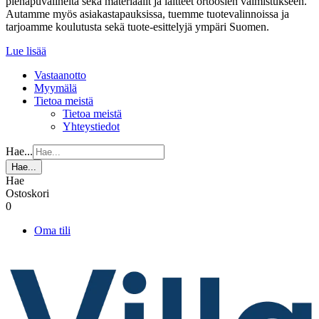
pienapuvälineitä sekä materiaalit ja laitteet ortoosien valmistukseen.
Autamme myös asiakastapauksissa, tuemme tuotevalinnoissa ja
tarjoamme koulutusta sekä tuote-esittelyjä ympäri Suomen.
Lue lisää
Vastaanotto
Myymälä
Tietoa meistä
Tietoa meistä
Yhteystiedot
Hae...
Hae...
Hae
Ostoskori
0
Oma tili