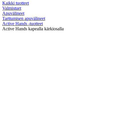
Kaikki tuotteet
Valmistuet
Apuvälineet
Tarttumisen apuvälineet
Active Hands -tuotteet
Active Hands kapealla kärkiosalla