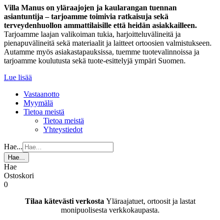
Villa Manus on yläraajojen ja kaularangan tuennan
asiantuntija – tarjoamme toimivia ratkaisuja sekä
terveydenhuollon ammattilaisille että heidän asiakkailleen.
Tarjoamme laajan valikoiman tukia, harjoitteluvälineitä ja
pienapuvälineitä sekä materiaalit ja laitteet ortoosien valmistukseen.
Autamme myös asiakastapauksissa, tuemme tuotevalinnoissa ja
tarjoamme koulutusta sekä tuote-esittelyjä ympäri Suomen.
Lue lisää
Vastaanotto
Myymälä
Tietoa meistä
Tietoa meistä
Yhteystiedot
Hae...
Hae...
Hae
Ostoskori
0
Tilaa kätevästi verkosta
Yläraajatuet, ortoosit ja lastat
monipuolisesta verkkokaupasta.