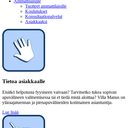
Ammattilaisille
Tuotteet ammattilaisille
Koulutukset
Konsultaatiopalvelut
Asiakkaaksi
Tietoa asiakkaalle
Etsitkö helpotusta fyysiseen vaivaan? Tarvitsetko tukea sopivan
apuvälineen valitsemisessa tai et tiedä mistä aloittaa? Villa Manus on
yläraajatuennan ja pienapuvälineiden kotimainen asiantuntija.
Lue lisää