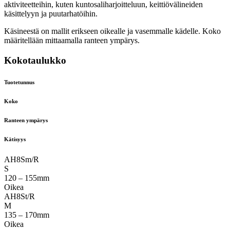
aktiviteetteihin, kuten kuntosaliharjoitteluun, keittiövälineiden
käsittelyyn ja puutarhatöihin.
Käsineestä on mallit erikseen oikealle ja vasemmalle kädelle. Koko
määritellään mittaamalla ranteen ympärys.
Kokotaulukko
Tuotetunnus
Koko
Ranteen ympärys
Kätisyys
AH8Sm/R
S
120 – 155mm
Oikea
AH8St/R
M
135 – 170mm
Oikea