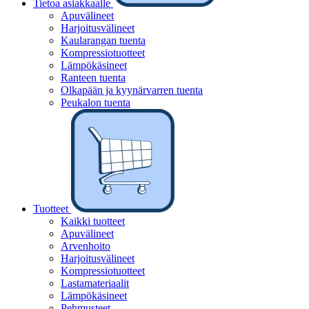
Tietoa asiakkaalle
Apuvälineet
Harjoitusvälineet
Kaularangan tuenta
Kompressiotuotteet
Lämpökäsineet
Ranteen tuenta
Olkapään ja kyynärvarren tuenta
Peukalon tuenta
Tuotteet
Kaikki tuotteet
Apuvälineet
Arvenhoito
Harjoitusvälineet
Kompressiotuotteet
Lastamateriaalit
Lämpökäsineet
Pehmusteet