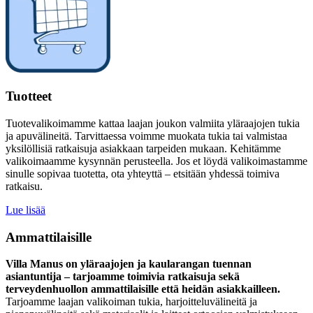
Tuotteet
Tuotevalikoimamme kattaa laajan joukon valmiita yläraajojen tukia
ja apuvälineitä. Tarvittaessa voimme muokata tukia tai valmistaa
yksilöllisiä ratkaisuja asiakkaan tarpeiden mukaan. Kehitämme
valikoimaamme kysynnän perusteella. Jos et löydä valikoimastamme
sinulle sopivaa tuotetta, ota yhteyttä – etsitään yhdessä toimiva
ratkaisu.
Lue lisää
Ammattilaisille
Villa Manus on yläraajojen ja kaularangan tuennan
asiantuntija – tarjoamme toimivia ratkaisuja sekä
terveydenhuollon ammattilaisille että heidän asiakkailleen.
Tarjoamme laajan valikoiman tukia, harjoitteluvälineitä ja