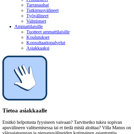
Tarranauhat
Tutkimusvälineet
Työvälineet
Valmistuet
Ammattilaisille
Tuotteet ammattilaisille
Koulutukset
Konsultaatiopalvelut
Asiakkaaksi
Tietoa asiakkaalle
Etsitkö helpotusta fyysiseen vaivaan? Tarvitsetko tukea sopivan
apuvälineen valitsemisessa tai et tiedä mistä aloittaa? Villa Manus on
yläraajatuennan ja pienapuvälineiden kotimainen asiantuntija.