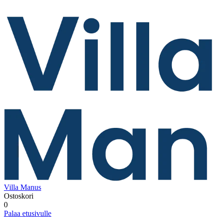
Villa Manus
Ostoskori
0
Palaa etusivulle