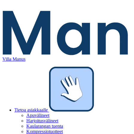
Villa Manus
Tietoa asiakkaalle
Apuvälineet
Harjoitusvälineet
Kaularangan tuenta
Kompressiotuotteet