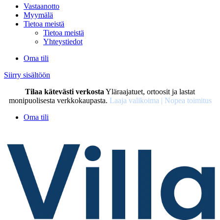
Vastaanotto
Myymälä
Tietoa meistä
Tietoa meistä
Yhteystiedot
Oma tili
Siirry sisältöön
Tilaa kätevästi verkosta
Yläraajatuet, ortoosit ja lastat
monipuolisesta verkkokaupasta.
Laaja valikoima | Nopea toimitus
Oma tili