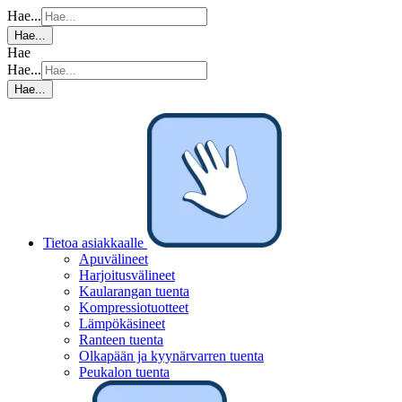
Hae...
Hae...
Hae
Hae...
Hae...
Tietoa asiakkaalle
Apuvälineet
Harjoitusvälineet
Kaularangan tuenta
Kompressiotuotteet
Lämpökäsineet
Ranteen tuenta
Olkapään ja kyynärvarren tuenta
Peukalon tuenta