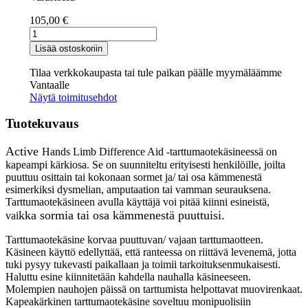
105,00
€
Active
Hands
Lisää ostoskoriin
kapealla
kärkiosalla
Tilaa verkkokaupasta tai tule paikan päälle myymäläämme
määrä
Vantaalle
Näytä toimitusehdot
Tuotekuvaus
Active
Hands Limb Difference Aid -tarttumaotekäsineessä on
kapeampi kärkiosa. Se on suunniteltu erityisesti henkilöille, joilta
puuttuu osittain tai kokonaan sormet ja/ tai osa kämmenestä
esimerkiksi dysmelian, amputaation tai vamman seurauksena.
Tarttumaotekäsineen avulla käyttäjä voi pitää kiinni esineistä,
kka sormia tai osa kämmenestä puuttuisi.
vai
Tarttumaotekäsine korvaa puuttuvan/ vajaan tarttumaotteen.
Käsineen käyttö edellyttää, että ranteessa on riittävä levenemä, jotta
tuki pysyy tukevasti paikallaan ja toimii tarkoituksenmukaisesti.
Haluttu esine kiinnitetään kahdella nauhalla käsineeseen.
Molempien nauhojen päissä on tarttumista helpottavat muovirenkaat.
Kapeakärkinen tarttumaotekäsine soveltuu monipuolisiin