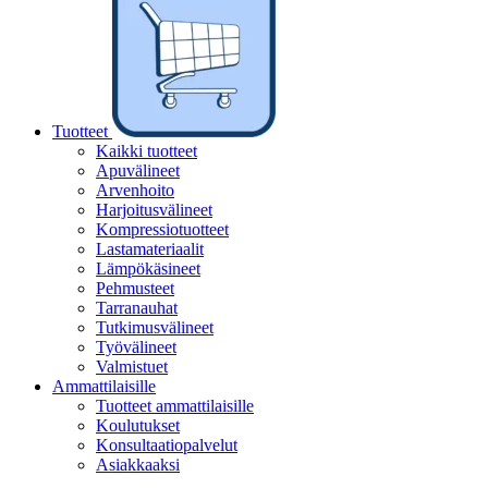
Tuotteet
Kaikki tuotteet
Apuvälineet
Arvenhoito
Harjoitusvälineet
Kompressiotuotteet
Lastamateriaalit
Lämpökäsineet
Pehmusteet
Tarranauhat
Tutkimusvälineet
Työvälineet
Valmistuet
Ammattilaisille
Tuotteet ammattilaisille
Koulutukset
Konsultaatiopalvelut
Asiakkaaksi