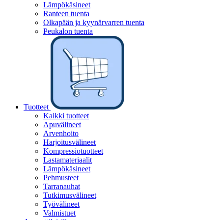
Lämpökäsineet
Ranteen tuenta
Olkapään ja kyynärvarren tuenta
Peukalon tuenta
Tuotteet
Kaikki tuotteet
Apuvälineet
Arvenhoito
Harjoitusvälineet
Kompressiotuotteet
Lastamateriaalit
Lämpökäsineet
Pehmusteet
Tarranauhat
Tutkimusvälineet
Työvälineet
Valmistuet