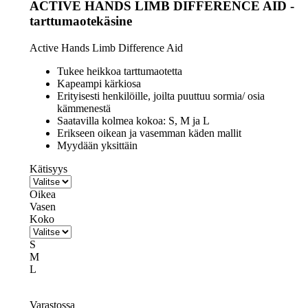
ACTIVE HANDS LIMB DIFFERENCE AID -
tarttumaotekäsine
Active Hands Limb Difference Aid
Tukee heikkoa tarttumaotetta
Kapeampi kärkiosa
Erityisesti henkilöille, joilta puuttuu sormia/ osia
kämmenestä
Saatavilla kolmea kokoa: S, M ja L
Erikseen oikean ja vasemman käden mallit
Myydään yksittäin
Kätisyys
Oikea
Vasen
Koko
S
M
L
Varastossa