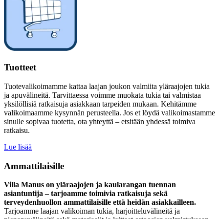
Tuotteet
Tuotevalikoimamme kattaa laajan joukon valmiita yläraajojen tukia
ja apuvälineitä. Tarvittaessa voimme muokata tukia tai valmistaa
yksilöllisiä ratkaisuja asiakkaan tarpeiden mukaan. Kehitämme
valikoimaamme kysynnän perusteella. Jos et löydä valikoimastamme
sinulle sopivaa tuotetta, ota yhteyttä – etsitään yhdessä toimiva
ratkaisu.
Lue lisää
Ammattilaisille
Villa Manus on yläraajojen ja kaularangan tuennan
asiantuntija – tarjoamme toimivia ratkaisuja sekä
terveydenhuollon ammattilaisille että heidän asiakkailleen.
Tarjoamme laajan valikoiman tukia, harjoitteluvälineitä ja