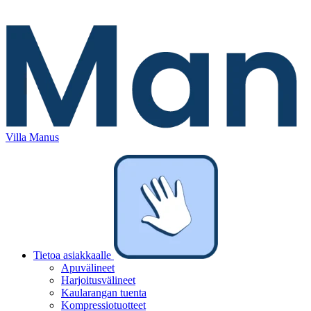
Villa Manus
Tietoa asiakkaalle
Apuvälineet
Harjoitusvälineet
Kaularangan tuenta
Kompressiotuotteet