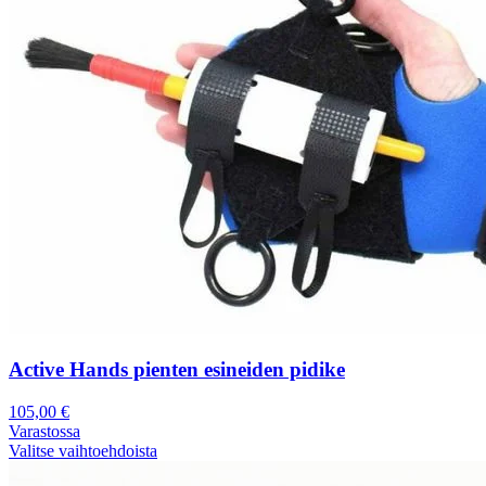
Active Hands pienten esineiden pidike
105,00
€
Varastossa
Valitse vaihtoehdoista