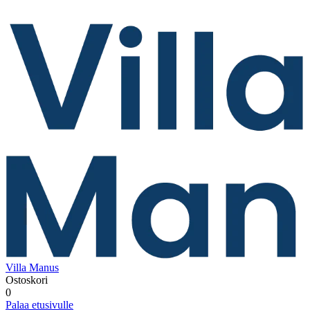
Villa Manus
Ostoskori
0
Palaa etusivulle