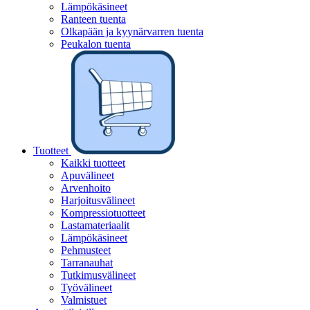
Lämpökäsineet
Ranteen tuenta
Olkapään ja kyynärvarren tuenta
Peukalon tuenta
Tuotteet
Kaikki tuotteet
Apuvälineet
Arvenhoito
Harjoitusvälineet
Kompressiotuotteet
Lastamateriaalit
Lämpökäsineet
Pehmusteet
Tarranauhat
Tutkimusvälineet
Työvälineet
Valmistuet