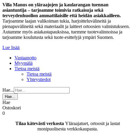
Villa Manus on yläraajojen ja kaularangan tuennan
asiantuntija – tarjoamme toimivia ratkaisuja sekä
terveydenhuollon ammattilaisille että heidän asiakkailleen.
Tarjoamme laajan valikoiman tukia, harjoitteluvälineitä ja
pienapuvälineitä sekä materiaalit ja laitteet ortoosien valmistukseen.
Autamme myös asiakastapauksissa, tuemme tuotevalinnoissa ja
tarjoamme koulutusta sekä tuote-esittelyjä ympäri Suomen.
Lue lisää
Vastaanotto
Myymälä
Tietoa meistä
Tietoa meistä
Yhteystiedot
Hae...
Hae...
Hae
Ostoskori
0
Tilaa kätevästi verkosta
Yläraajatuet, ortoosit ja lastat
monipuolisesta verkkokaupasta.