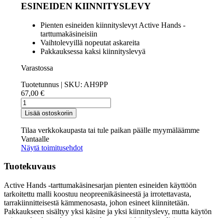
ESINEIDEN KIINNITYSLEVY
Pienten esineiden kiinnityslevyt Active Hands -
tarttumakäsineisiin
Vaihtolevyillä nopeutat askareita
Pakkauksessa kaksi kiinnityslevyä
Varastossa
Tuotetunnus | SKU:
AH9PP
67,00
€
Lisäosa,
Active
Lisää ostoskoriin
Hands
pienten
Tilaa verkkokaupasta tai tule paikan päälle myymäläämme
esineiden
Vantaalle
pidike
Näytä toimitusehdot
2
kpl,
Tuotekuvaus
Musta
määrä
Active Hands -tarttumakäsinesarjan pienten esineiden käyttöön
tarkoitettu malli koostuu neopreenikäsineestä ja irrotettavasta,
tarrakiinnitteisestä kämmenosasta, johon esineet kiinnitetään.
Pakkaukseen sisältyy yksi käsine ja yksi kiinnityslevy, mutta käytön