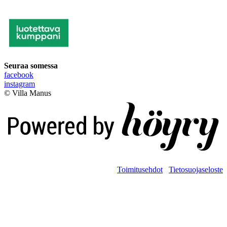
Seuraa somessa
facebook
instagram
© Villa Manus
Digi- ja mainostoimisto Höyry Rovaniemi ja Oulu
Toimitusehdot
Tietosuojaseloste