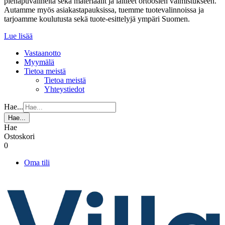
pienapuvälineitä sekä materiaalit ja laitteet ortoosien valmistukseen.
Autamme myös asiakastapauksissa, tuemme tuotevalinnoissa ja
tarjoamme koulutusta sekä tuote-esittelyjä ympäri Suomen.
Lue lisää
Vastaanotto
Myymälä
Tietoa meistä
Tietoa meistä
Yhteystiedot
Hae...
Hae...
Hae
Ostoskori
0
Oma tili