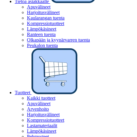
Tietoa asiakkaalle
Apuvälineet
Harjoitusvälineet
Kaularangan tuenta
Kompressiotuotteet
Lämpökäsineet
Ranteen tuenta
Olkapään ja kyynärvarren tuenta
Peukalon tuenta
Tuotteet
Kaikki tuotteet
Apuvälineet
Arvenhoito
Harjoitusvälineet
Kompressiotuotteet
Lastamateriaalit
Lämpökäsineet
Pehmusteet