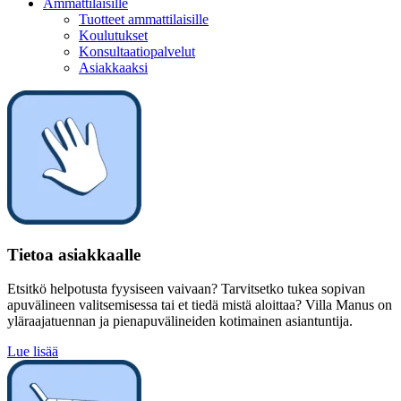
Ammattilaisille
Tuotteet ammattilaisille
Koulutukset
Konsultaatiopalvelut
Asiakkaaksi
Tietoa asiakkaalle
Etsitkö helpotusta fyysiseen vaivaan? Tarvitsetko tukea sopivan
apuvälineen valitsemisessa tai et tiedä mistä aloittaa? Villa Manus on
yläraajatuennan ja pienapuvälineiden kotimainen asiantuntija.
Lue lisää