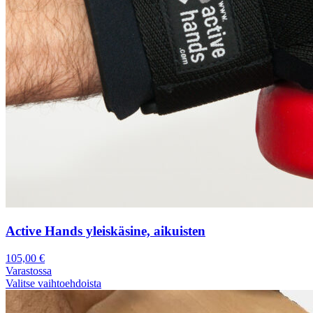
Active Hands yleiskäsine, aikuisten
105,00
€
Varastossa
Valitse vaihtoehdoista