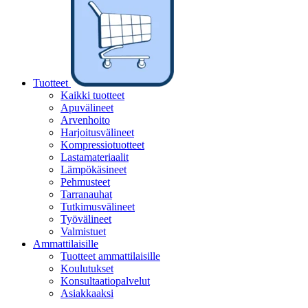
Tuotteet
Kaikki tuotteet
Apuvälineet
Arvenhoito
Harjoitusvälineet
Kompressiotuotteet
Lastamateriaalit
Lämpökäsineet
Pehmusteet
Tarranauhat
Tutkimusvälineet
Työvälineet
Valmistuet
Ammattilaisille
Tuotteet ammattilaisille
Koulutukset
Konsultaatiopalvelut
Asiakkaaksi