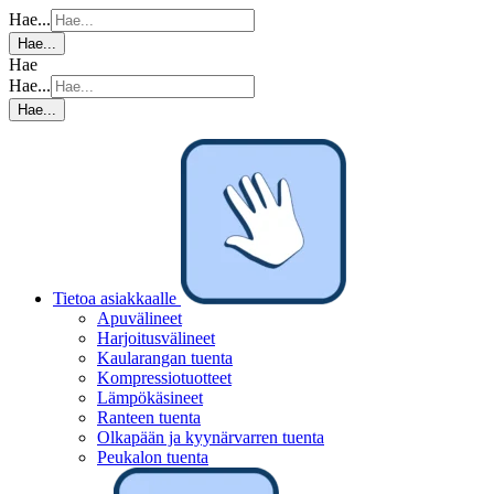
Hae...
Hae...
Hae
Hae...
Hae...
Tietoa asiakkaalle
Apuvälineet
Harjoitusvälineet
Kaularangan tuenta
Kompressiotuotteet
Lämpökäsineet
Ranteen tuenta
Olkapään ja kyynärvarren tuenta
Peukalon tuenta