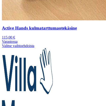
Active Hands kulmatarttumaotekäsine
115,00
€
Varastossa
Valitse vaihtoehdoista