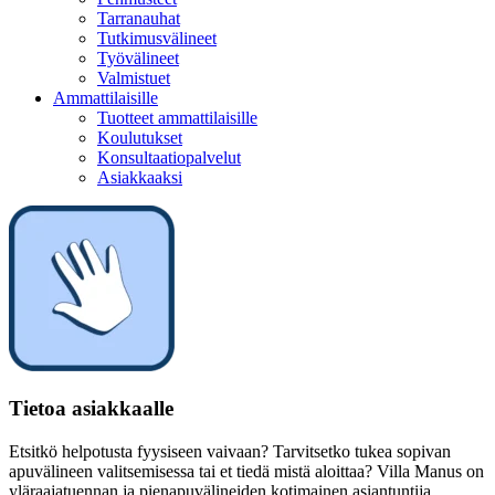
Tarranauhat
Tutkimusvälineet
Työvälineet
Valmistuet
Ammattilaisille
Tuotteet ammattilaisille
Koulutukset
Konsultaatiopalvelut
Asiakkaaksi
Tietoa asiakkaalle
Etsitkö helpotusta fyysiseen vaivaan? Tarvitsetko tukea sopivan
apuvälineen valitsemisessa tai et tiedä mistä aloittaa? Villa Manus on
yläraajatuennan ja pienapuvälineiden kotimainen asiantuntija.