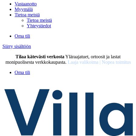
Vastaanotto
Myymälä
Tietoa meistä
Tietoa meistä
Yhteystiedot
Oma tili
Siirry sisältöön
Tilaa kätevästi verkosta
Yläraajatuet, ortoosit ja lastat
monipuolisesta verkkokaupasta.
Laaja valikoima | Nopea toimitus
Oma tili