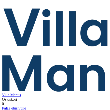
Villa Manus
Ostoskori
0
Palaa etusivulle