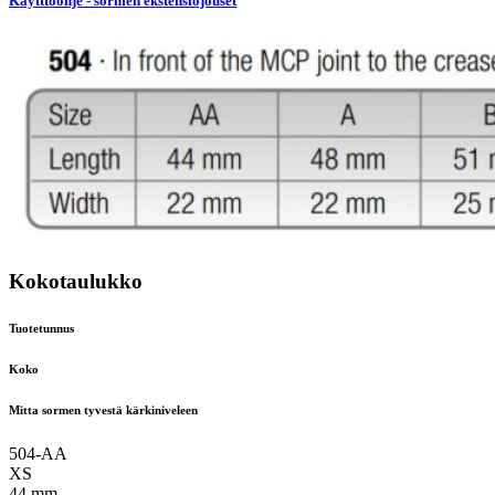
Käytttöohje - sormen ekstensiojouset
Kokotaulukko
Tuotetunnus
Koko
Mitta sormen tyvestä kärkiniveleen
504-AA
XS
44 mm