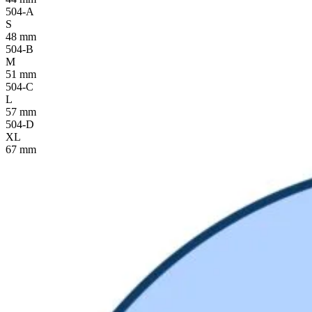
504-A
S
48 mm
504-B
M
51 mm
504-C
L
57 mm
504-D
XL
67 mm