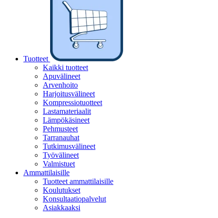
Tuotteet
Kaikki tuotteet
Apuvälineet
Arvenhoito
Harjoitusvälineet
Kompressiotuotteet
Lastamateriaalit
Lämpökäsineet
Pehmusteet
Tarranauhat
Tutkimusvälineet
Työvälineet
Valmistuet
Ammattilaisille
Tuotteet ammattilaisille
Koulutukset
Konsultaatiopalvelut
Asiakkaaksi