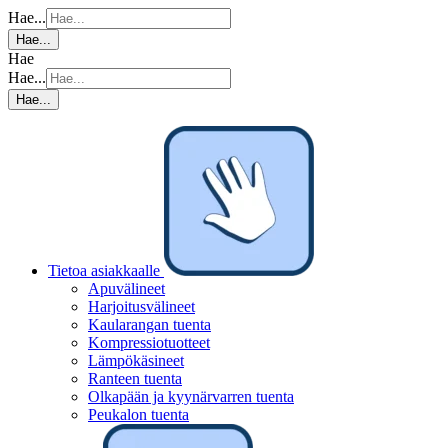
Hae...
Hae...
Hae
Hae...
Hae...
Tietoa asiakkaalle
Apuvälineet
Harjoitusvälineet
Kaularangan tuenta
Kompressiotuotteet
Lämpökäsineet
Ranteen tuenta
Olkapään ja kyynärvarren tuenta
Peukalon tuenta