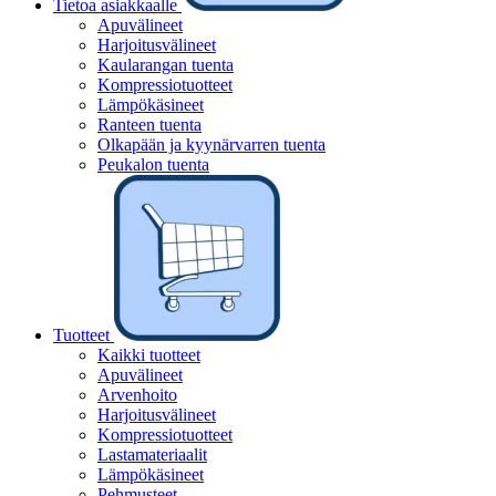
Tietoa asiakkaalle
Apuvälineet
Harjoitusvälineet
Kaularangan tuenta
Kompressiotuotteet
Lämpökäsineet
Ranteen tuenta
Olkapään ja kyynärvarren tuenta
Peukalon tuenta
Tuotteet
Kaikki tuotteet
Apuvälineet
Arvenhoito
Harjoitusvälineet
Kompressiotuotteet
Lastamateriaalit
Lämpökäsineet
Pehmusteet