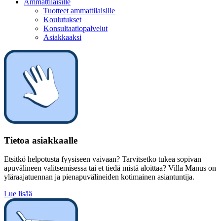
Ammattilaisille
Tuotteet ammattilaisille
Koulutukset
Konsultaatiopalvelut
Asiakkaaksi
Tietoa asiakkaalle
Etsitkö helpotusta fyysiseen vaivaan? Tarvitsetko tukea sopivan
apuvälineen valitsemisessa tai et tiedä mistä aloittaa? Villa Manus on
yläraajatuennan ja pienapuvälineiden kotimainen asiantuntija.
Lue lisää