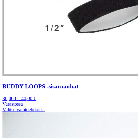
BUDDY LOOPS -sisarnauhat
36,00
€
-
40,00
€
Varastossa
Valitse vaihtoehdoista