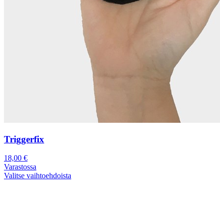
Triggerfix
18,00
€
Varastossa
Valitse vaihtoehdoista