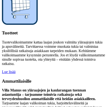
Tuotteet
Tuotevalikoimamme kattaa laajan joukon valmiita yläraajojen tukia
ja apuvälineitä. Tarvittaessa voimme muokata tukia tai valmistaa
yksilöllisiä ratkaisuja asiakkaan tarpeiden mukaan. Kehitämme
valikoimaamme kysynnän perusteella. Jos et löydä valikoimastamme
sinulle sopivaa tuotetta, ota yhteyttä – etsitään yhdessä toimiva
ratkaisu.
Lue lisää
Ammattilaisille
Villa Manus on yläraajojen ja kaularangan tuennan
asiantuntija – tarjoamme toimivia ratkaisuja sekä
terveydenhuollon ammattilaisille että heidän asiakkailleen.
Tarjoamme laajan valikoiman tukia, harjoitteluvälineitä ja