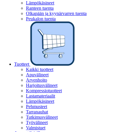
Lämpökäsineet
Ranteen tuenta
Olkapään ja kyynärvarren tuenta
Peukalon tuenta
Tuotteet
Kaikki tuotteet
Apuvälineet
Arvenhoito
Harjoitusvälineet
Kompressiotuotteet
Lastamateriaalit
Lämpökäsineet
Pehmusteet
Tarranauhat
Tutkimusvälineet
Työvälineet
Valmistuet