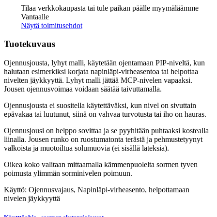
Extension
Tilaa verkkokaupasta tai tule paikan päälle myymäläämme
Assist
Vantaalle
määrä
Näytä toimitusehdot
Tuotekuvaus
Ojennusjousta, lyhyt malli, käytetään ojentamaan PIP-niveltä, kun
halutaan esimerkiksi korjata napinläpi-virheasentoa tai helpottaa
nivelten jäykkyyttä. Lyhyt malli jättää MCP-nivelen vapaaksi.
Jousen ojennusvoimaa voidaan säätää taivuttamalla.
Ojennusjousta ei suositella käytettäväksi, kun nivel on sivuttain
epävakaa tai luutunut, siinä on vahvaa turvotusta tai iho on hauras.
Ojennusjousi on helppo sovittaa ja se pyyhitään puhtaaksi kostealla
liinalla. Jousen runko on ruostumatonta terästä ja pehmustetyynyt
valkoista ja muotoiltua solumuovia (ei sisällä lateksia).
Oikea koko valitaan mittaamalla kämmenpuolelta sormen tyven
poimusta ylimmän sorminivelen poimuun.
Käyttö: Ojennusvajaus, Napinläpi-virheasento, helpottamaan
nivelen jäykkyyttä