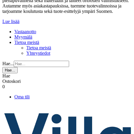
pienapuvälineitä sekä materiaalit ja laitteet ortoosien valmistukseen.
Autamme myös asiakastapauksissa, tuemme tuotevalinnoissa ja
tarjoamme koulutusta sekä tuote-esittelyjä ympäri Suomen.
Lue lisää
Vastaanotto
Myymälä
Tietoa meistä
Tietoa meistä
Yhteystiedot
Hae...
Hae...
Hae
Ostoskori
0
Oma tili