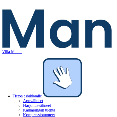
Villa Manus
Tietoa asiakkaalle
Apuvälineet
Harjoitusvälineet
Kaularangan tuenta
Kompressiotuotteet