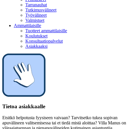
Tarranauhat
Tutkimusvälineet
Työvälineet
Valmistuet
Ammattilaisille
Tuotteet ammattilaisille
Koulutukset
Konsultaatiopalvelut
Asiakkaaksi
Tietoa asiakkaalle
Etsitkö helpotusta fyysiseen vaivaan? Tarvitsetko tukea sopivan
apuvälineen valitsemisessa tai et tiedä mistä aloittaa? Villa Manus on
yläraajatuennan ja pienapuvälineiden kotimainen asiantuntija.