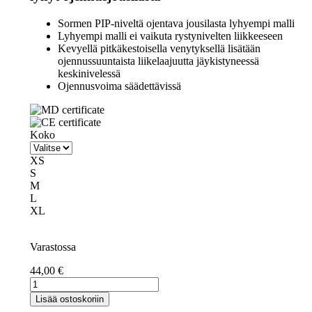
Sormen PIP-niveltä ojentava jousilasta lyhyempi malli
Lyhyempi malli ei vaikuta rystynivelten liikkeeseen
Kevyellä pitkäkestoisella venytyksellä lisätään
ojennussuuntaista liikelaajuutta jäykistyneessä
keskinivelessä
Ojennusvoima säädettävissä
Koko
XS
S
M
L
XL
Varastossa
44,00
€
Finger
Spring
Lisää ostoskoriin
PIP