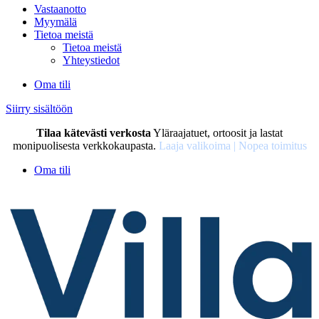
Vastaanotto
Myymälä
Tietoa meistä
Tietoa meistä
Yhteystiedot
Oma tili
Siirry sisältöön
Tilaa kätevästi verkosta
Yläraajatuet, ortoosit ja lastat
monipuolisesta verkkokaupasta.
Laaja valikoima | Nopea toimitus
Oma tili