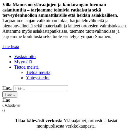
Villa Manus on yläraajojen ja kaularangan tuennan
asiantuntija – tarjoamme toimivia ratkaisuja sekä
terveydenhuollon ammattilaisille että heidän asiakkailleen.
Tarjoamme laajan valikoiman tukia, harjoitteluvälineitä ja
pienapuvälineitä sekä materiaalit ja laitteet ortoosien valmistukseen.
Autamme myös asiakastapauksissa, tuemme tuotevalinnoissa ja
tarjoamme koulutusta sekä tuote-esittelyjä ympäri Suomen.
Lue lisää
Vastaanotto
Myymälä
Tietoa meistä
Tietoa meistä
Yhteystiedot
Hae...
Hae...
Hae
Ostoskori
0
Tilaa kätevästi verkosta
Yläraajatuet, ortoosit ja lastat
monipuolisesta verkkokaupasta.