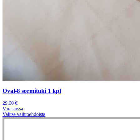
Oval-8 sormituki 1 kpl
29,00
€
Varastossa
Valitse vaihtoehdoista