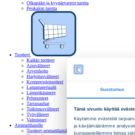
Olkapään ja kyynärvarren tuenta
Peukalon tuenta
Tuotteet
Kaikki tuotteet
Apuvälineet
Arvenhoito
Harjoitusvälineet
Kompressiotuotteet
Lastamateriaalit
Suostumus
Lämpökäsineet
Pehmusteet
Tarranauhat
Tutkimusvälineet
Tämä sivusto käyttää eväste
Työvälineet
Käytämme evästeitä tarjoama
Valmistuet
Ammattilaisille
ja kävijämäärämme analysoim
Tuotteet ammattilaisille
kumppaneillemme tietoja siitä