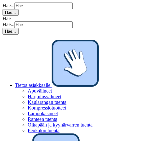
Hae...
Hae...
Hae
Hae...
Hae...
Tietoa asiakkaalle
Apuvälineet
Harjoitusvälineet
Kaularangan tuenta
Kompressiotuotteet
Lämpökäsineet
Ranteen tuenta
Olkapään ja kyynärvarren tuenta
Peukalon tuenta