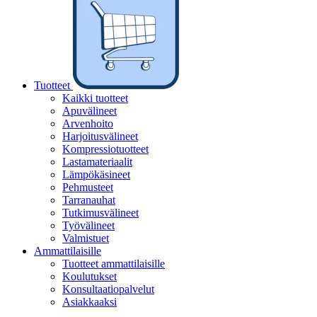
Tuotteet
Kaikki tuotteet
Apuvälineet
Arvenhoito
Harjoitusvälineet
Kompressiotuotteet
Lastamateriaalit
Lämpökäsineet
Pehmusteet
Tarranauhat
Tutkimusvälineet
Työvälineet
Valmistuet
Ammattilaisille
Tuotteet ammattilaisille
Koulutukset
Konsultaatiopalvelut
Asiakkaaksi