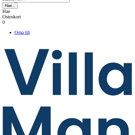
Hae...
Hae
Ostoskori
0
Oma tili