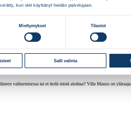
n kerätty, kun olet käyttänyt heidän palvelujaan.
Mieltymykset
Tilastot
ästeet
Salli valinta
ineen valitsemisessa tai et tiedä mistä aloittaa? Villa Manus on yläraaj