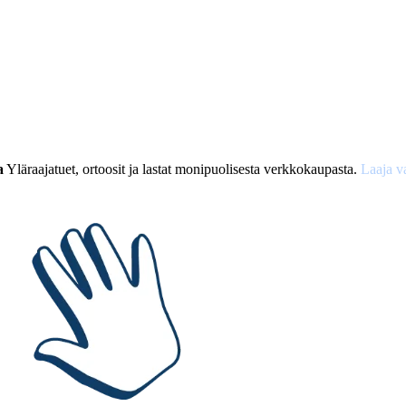
a
Yläraajatuet, ortoosit ja lastat monipuolisesta verkkokaupasta.
Laaja v