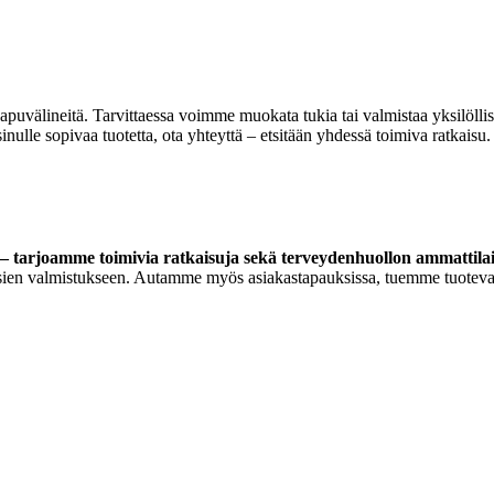
 apuvälineitä. Tarvittaessa voimme muokata tukia tai valmistaa yksilöll
lle sopivaa tuotetta, ota yhteyttä – etsitään yhdessä toimiva ratkaisu.
 tarjoamme toimivia ratkaisuja sekä terveydenhuollon ammattilaisi
ortoosien valmistukseen. Autamme myös asiakastapauksissa, tuemme tuoteva