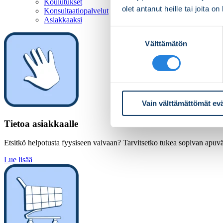
Koulutukset
olet antanut heille tai joita o
Konsultaatiopalvelut
Asiakkaaksi
Suostumuksen
Välttämätön
valinta
Vain välttämättömät ev
Tietoa asiakkaalle
Etsitkö helpotusta fyysiseen vaivaan? Tarvitsetko tukea sopivan apuväl
Lue lisää