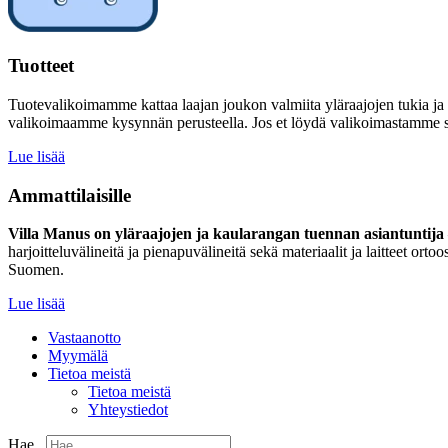
Tuotteet
Tuotevalikoimamme kattaa laajan joukon valmiita yläraajojen tukia ja
valikoimaamme kysynnän perusteella. Jos et löydä valikoimastamme sinu
Lue lisää
Ammattilaisille
Villa Manus on yläraajojen ja kaularangan tuennan asiantuntija –
harjoitteluvälineitä ja pienapuvälineitä sekä materiaalit ja laitteet 
Suomen.
Lue lisää
Vastaanotto
Myymälä
Tietoa meistä
Tietoa meistä
Yhteystiedot
Hae...