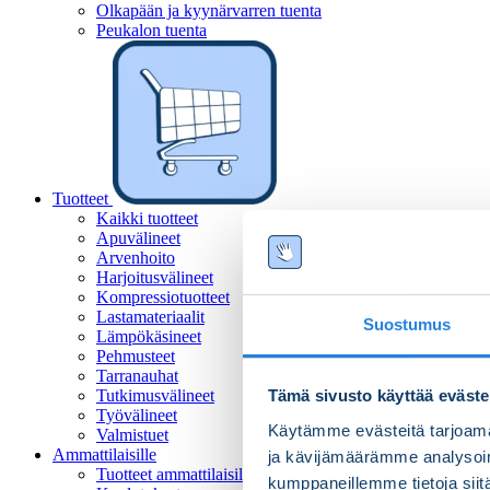
Olkapään ja kyynärvarren tuenta
Peukalon tuenta
Tuotteet
Kaikki tuotteet
Apuvälineet
Arvenhoito
Harjoitusvälineet
Kompressiotuotteet
Lastamateriaalit
Suostumus
Lämpökäsineet
Pehmusteet
Tarranauhat
Tutkimusvälineet
Tämä sivusto käyttää eväste
Työvälineet
Käytämme evästeitä tarjoama
Valmistuet
Ammattilaisille
ja kävijämäärämme analysoim
Tuotteet ammattilaisille
kumppaneillemme tietoja siitä