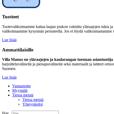
Tuotteet
Tuotevalikoimamme kattaa laajan joukon valmiita yläraajojen tukia ja
valikoimaamme kysynnän perusteella. Jos et löydä valikoimastamme sinu
Lue lisää
Ammattilaisille
Villa Manus on yläraajojen ja kaularangan tuennan asiantuntija –
harjoitteluvälineitä ja pienapuvälineitä sekä materiaalit ja laitteet 
Suomen.
Lue lisää
Vastaanotto
Myymälä
Tietoa meistä
Tietoa meistä
Yhteystiedot
Hae...