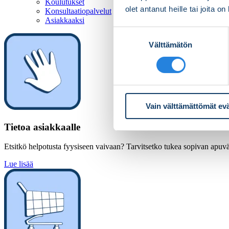
Koulutukset
olet antanut heille tai joita o
Konsultaatiopalvelut
Asiakkaaksi
Suostumuksen
Välttämätön
valinta
Vain välttämättömät ev
Tietoa asiakkaalle
Etsitkö helpotusta fyysiseen vaivaan? Tarvitsetko tukea sopivan apuväl
Lue lisää