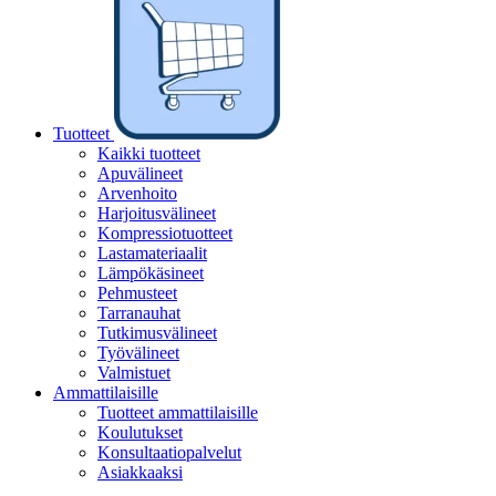
Tuotteet
Kaikki tuotteet
Apuvälineet
Arvenhoito
Harjoitusvälineet
Kompressiotuotteet
Lastamateriaalit
Lämpökäsineet
Pehmusteet
Tarranauhat
Tutkimusvälineet
Työvälineet
Valmistuet
Ammattilaisille
Tuotteet ammattilaisille
Koulutukset
Konsultaatiopalvelut
Asiakkaaksi