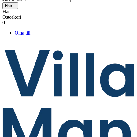
Hae...
Hae
Ostoskori
0
Oma tili