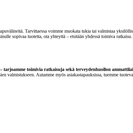
 apuvälineitä. Tarvittaessa voimme muokata tukia tai valmistaa yksilöll
lle sopivaa tuotetta, ota yhteyttä – etsitään yhdessä toimiva ratkaisu.
 tarjoamme toimivia ratkaisuja sekä terveydenhuollon ammattilaisi
ortoosien valmistukseen. Autamme myös asiakastapauksissa, tuemme tuoteva