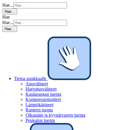
Hae...
Hae...
Hae
Hae...
Hae...
Tietoa asiakkaalle
Apuvälineet
Harjoitusvälineet
Kaularangan tuenta
Kompressiotuotteet
Lämpökäsineet
Ranteen tuenta
Olkapään ja kyynärvarren tuenta
Peukalon tuenta