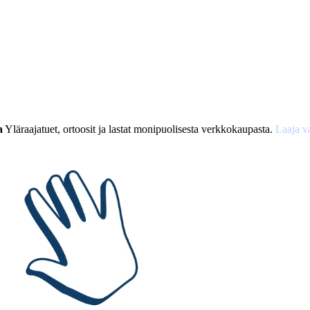
a
Yläraajatuet, ortoosit ja lastat monipuolisesta verkkokaupasta.
Laaja v