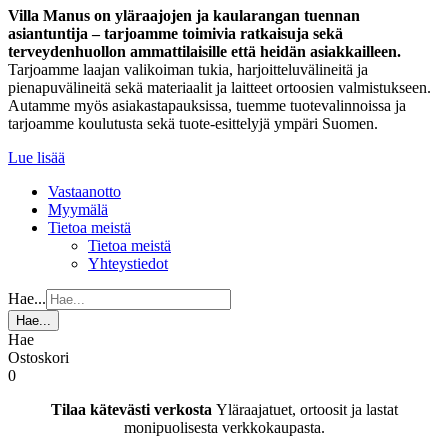
Villa Manus on yläraajojen ja kaularangan tuennan
asiantuntija – tarjoamme toimivia ratkaisuja sekä
terveydenhuollon ammattilaisille että heidän asiakkailleen.
Tarjoamme laajan valikoiman tukia, harjoitteluvälineitä ja
pienapuvälineitä sekä materiaalit ja laitteet ortoosien valmistukseen.
Autamme myös asiakastapauksissa, tuemme tuotevalinnoissa ja
tarjoamme koulutusta sekä tuote-esittelyjä ympäri Suomen.
Lue lisää
Vastaanotto
Myymälä
Tietoa meistä
Tietoa meistä
Yhteystiedot
Hae...
Hae...
Hae
Ostoskori
0
Tilaa kätevästi verkosta
Yläraajatuet, ortoosit ja lastat
monipuolisesta verkkokaupasta.