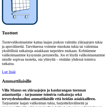
Tuotteet
Tuotevalikoimamme kattaa laajan joukon valmiita yläraajojen tukia
ja apuvälineitä. Tarvittaessa voimme muokata tukia tai valmistaa
yksilöllisiä ratkaisuja asiakkaan tarpeiden mukaan. Kehitämme
valikoimaamme kysynnän perusteella. Jos et löydä valikoimastamme
sinulle sopivaa tuotetta, ota yhteyttä – etsitään yhdessä toimiva
ratkaisu.
Lue lisää
Ammattilaisille
Villa Manus on yläraajojen ja kaularangan tuennan
asiantuntija – tarjoamme toimivia ratkaisuja sekä
terveydenhuollon ammattilaisille että heidän asiakkailleen.
Tarjoamme laajan valikoiman tukia, harjoitteluvälineitä ja