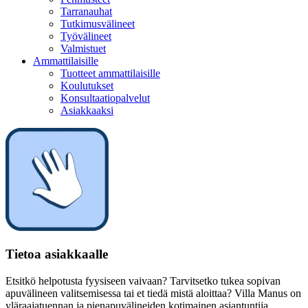
Tarranauhat
Tutkimusvälineet
Työvälineet
Valmistuet
Ammattilaisille
Tuotteet ammattilaisille
Koulutukset
Konsultaatiopalvelut
Asiakkaaksi
Tietoa asiakkaalle
Etsitkö helpotusta fyysiseen vaivaan? Tarvitsetko tukea sopivan
apuvälineen valitsemisessa tai et tiedä mistä aloittaa? Villa Manus on
yläraajatuennan ja pienapuvälineiden kotimainen asiantuntija.