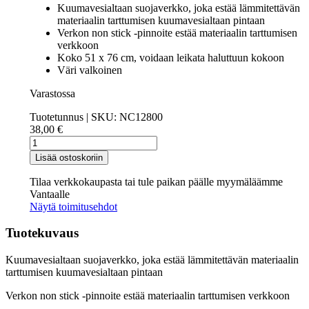
Kuumavesialtaan suojaverkko, joka estää lämmitettävän
materiaalin tarttumisen kuumavesialtaan pintaan
Verkon non stick -pinnoite estää materiaalin tarttumisen
verkkoon
Koko 51 x 76 cm, voidaan leikata haluttuun kokoon
Väri valkoinen
Varastossa
Tuotetunnus | SKU:
NC12800
38,00
€
Verkko
kuumavesialtaaseen
Lisää ostoskoriin
51
x
Tilaa verkkokaupasta tai tule paikan päälle myymäläämme
76
Vantaalle
cm,
Näytä toimitusehdot
valkoinen
määrä
Tuotekuvaus
Kuumavesialtaan suojaverkko, joka estää lämmitettävän materiaalin
tarttumisen kuumavesialtaan pintaan
Verkon non stick -pinnoite estää materiaalin tarttumisen verkkoon