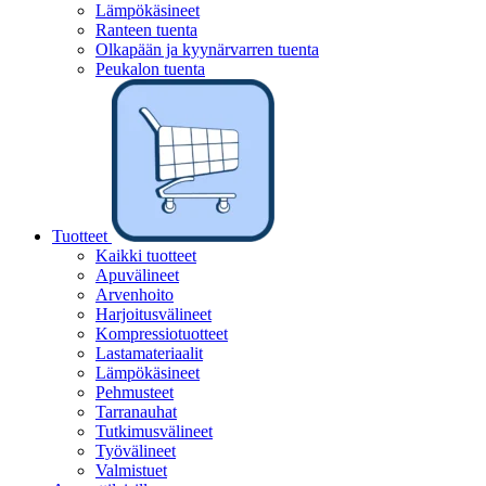
Lämpökäsineet
Ranteen tuenta
Olkapään ja kyynärvarren tuenta
Peukalon tuenta
Tuotteet
Kaikki tuotteet
Apuvälineet
Arvenhoito
Harjoitusvälineet
Kompressiotuotteet
Lastamateriaalit
Lämpökäsineet
Pehmusteet
Tarranauhat
Tutkimusvälineet
Työvälineet
Valmistuet