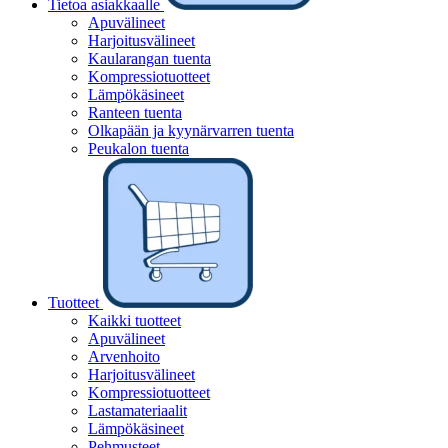
Tietoa asiakkaalle
Apuvälineet
Harjoitusvälineet
Kaularangan tuenta
Kompressiotuotteet
Lämpökäsineet
Ranteen tuenta
Olkapään ja kyynärvarren tuenta
Peukalon tuenta
Tuotteet
Kaikki tuotteet
Apuvälineet
Arvenhoito
Harjoitusvälineet
Kompressiotuotteet
Lastamateriaalit
Lämpökäsineet
Pehmusteet