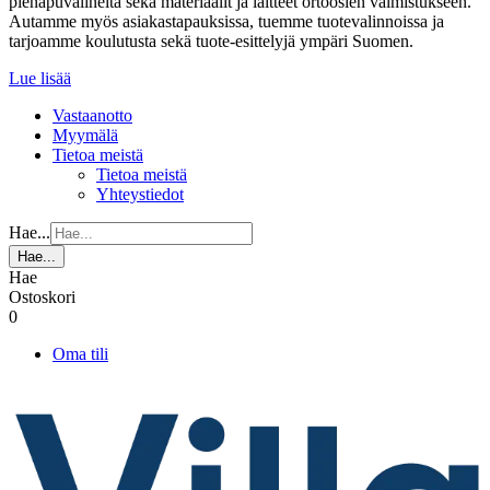
pienapuvälineitä sekä materiaalit ja laitteet ortoosien valmistukseen.
Autamme myös asiakastapauksissa, tuemme tuotevalinnoissa ja
tarjoamme koulutusta sekä tuote-esittelyjä ympäri Suomen.
Lue lisää
Vastaanotto
Myymälä
Tietoa meistä
Tietoa meistä
Yhteystiedot
Hae...
Hae...
Hae
Ostoskori
0
Oma tili