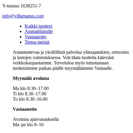
Y-tunnus 1638251-7
info@villamanus.com
Kaikki tuotteet
Ammattilaisille
Vastaanotto
Tietoa meistä
Asiantuntevaa ja yksilöllistä palvelua yläraajatukien, ortoosien
ja lastojen valmistuksessa. Voit tilata tuotteita kätevästi
verkkokaupastamme. Tervetuloa myös tutustumaan
tuotteisiimme paikan päälle myymäläämme Vantaalle.
Myymälä avoinna
Ma klo 8.30–17.00
Ti klo 8.30–17.00
To klo 8.30–16.00
Vastaanotto
Avoinna ajanvarauksella
Ma–pe klo 8–16