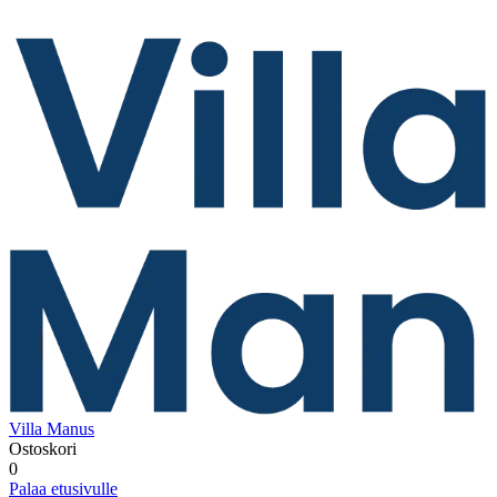
Villa Manus
Ostoskori
0
Palaa etusivulle