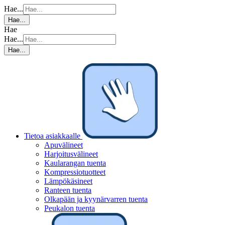
Hae...
Hae...
Hae
Hae...
Hae...
Tietoa asiakkaalle
Apuvälineet
Harjoitusvälineet
Kaularangan tuenta
Kompressiotuotteet
Lämpökäsineet
Ranteen tuenta
Olkapään ja kyynärvarren tuenta
Peukalon tuenta