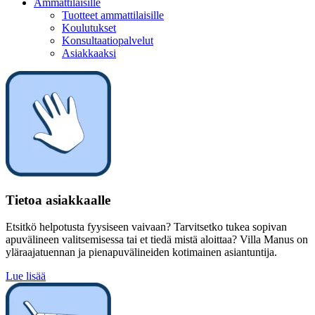
Ammattilaisille
Tuotteet ammattilaisille
Koulutukset
Konsultaatiopalvelut
Asiakkaaksi
Tietoa asiakkaalle
Etsitkö helpotusta fyysiseen vaivaan? Tarvitsetko tukea sopivan
apuvälineen valitsemisessa tai et tiedä mistä aloittaa? Villa Manus on
yläraajatuennan ja pienapuvälineiden kotimainen asiantuntija.
Lue lisää