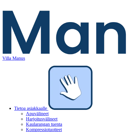
Villa Manus
Tietoa asiakkaalle
Apuvälineet
Harjoitusvälineet
Kaularangan tuenta
Kompressiotuotteet