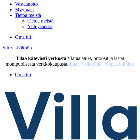
Vastaanotto
Myymälä
Tietoa meistä
Tietoa meistä
Yhteystiedot
Oma tili
Siirry sisältöön
Tilaa kätevästi verkosta
Yläraajatuet, ortoosit ja lastat
monipuolisesta verkkokaupasta.
Laaja valikoima | Nopea toimitus
Oma tili