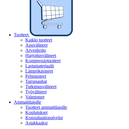
Tuotteet
Kaikki tuotteet
Apuvälineet
Arvenhoito
Harjoitusvälineet
Kompressiotuotteet
Lastamateriaalit
Lämpökäsineet
Pehmusteet
Tarranauhat
Tutkimusvälineet
Työvälineet
Valmistuet
Ammattilaisille
Tuotteet ammattilaisille
Koulutukset
Konsultaatiopalvelut
Asiakkaaksi