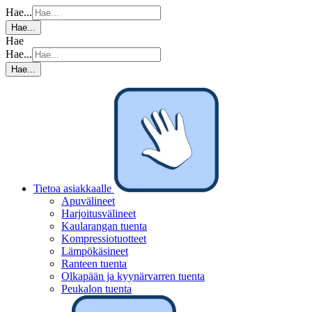
Hae...
Hae...
Hae
Hae...
Hae...
Tietoa asiakkaalle
Apuvälineet
Harjoitusvälineet
Kaularangan tuenta
Kompressiotuotteet
Lämpökäsineet
Ranteen tuenta
Olkapään ja kyynärvarren tuenta
Peukalon tuenta