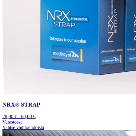
NRX® STRAP
28,00
€
-
60,00
€
Varastossa
Valitse vaihtoehdoista