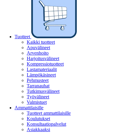
Tuotteet
Kaikki tuotteet
Apuvälineet
Arvenhoito
Harjoitusvälineet
Kompressiotuotteet
Lastamateriaalit
Lämpökäsineet
Pehmusteet
Tarranauhat
Tutkimusvälineet
Työvälineet
Valmistuet
Ammattilaisille
Tuotteet ammattilaisille
Koulutukset
Konsultaatiopalvelut
Asiakkaaksi