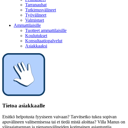
Tarranauhat
Tutkimusvälineet
Työvälineet
Valmistuet
Ammattilaisille
Tuotteet ammattilaisille
Koulutukset
Konsultaatiopalvelut
Asiakkaaksi
Tietoa asiakkaalle
Etsitkö helpotusta fyysiseen vaivaan? Tarvitsetko tukea sopivan
apuvälineen valitsemisessa tai et tiedä mistä aloittaa? Villa Manus on
yläraajatuennan ja pienapuvälineiden kotimainen asiantuntija.