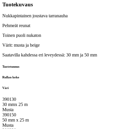
Tuotekuvaus
Nukkapintainen joustava tarranauha
Pehmeät reunat
Toinen puoli nukaton
Värit: musta ja beige
Saatavilla kahdessa eri leveydessä: 30 mm ja 50 mm
Tuotetunnus
Rullan koko
Väri
390130
30 mmx 25 m
Musta
390150
50 mm x 25 m
Musta