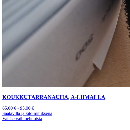
KOUKKUTARRANAUHA, A-LIIMALLA
65,00
€
-
95,00
€
Saatavilla jälkitoimituksena
Valitse vaihtoehdoista