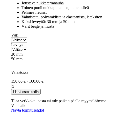
Joustava nukkatarranauha
Toinen puoli nukkapintainen, toinen sileä
Pehmeät reunat
Valmistettu polyamidista ja elastaanista, lateksiton
Kaksi leveyttä: 30 mm ja 50 mm
Värit beige ja musta
Väri
Leveys
30 mm
50 mm
Varastossa
150,00
€
-
160,00
€
Joustava
nukkanauha
Lisää ostoskoriin
Paris
määrä
Tilaa verkkokaupasta tai tule paikan päälle myymäläämme
Vantaalle
Näytä toimitusehdot