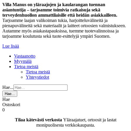
Villa Manus on yläraajojen ja kaularangan tuennan
asiantuntija – tarjoamme toimivia ratkaisuja sekä
terveydenhuollon ammattilaisille että heidän asiakkailleen.
Tarjoamme laajan valikoiman tukia, harjoitteluvälineitä ja
pienapuvälineitä sekä materiaalit ja laitteet ortoosien valmistukseen.
Autamme myös asiakastapauksissa, tuemme tuotevalinnoissa ja
tarjoamme koulutusta sekä tuote-esittelyjä ympäri Suomen.
Lue lisää
Vastaanotto
Myymälä
Tietoa meistä
Tietoa meistä
Yhteystiedot
Hae...
Hae...
Hae
Ostoskori
0
Tilaa kätevästi verkosta
Yläraajatuet, ortoosit ja lastat
monipuolisesta verkkokaupasta.