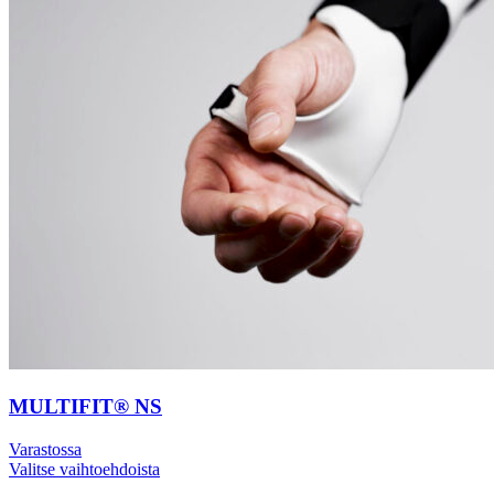
MULTIFIT® NS
Varastossa
Valitse vaihtoehdoista