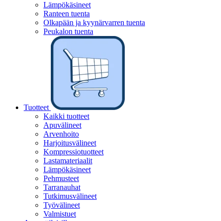
Lämpökäsineet
Ranteen tuenta
Olkapään ja kyynärvarren tuenta
Peukalon tuenta
Tuotteet
Kaikki tuotteet
Apuvälineet
Arvenhoito
Harjoitusvälineet
Kompressiotuotteet
Lastamateriaalit
Lämpökäsineet
Pehmusteet
Tarranauhat
Tutkimusvälineet
Työvälineet
Valmistuet