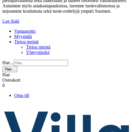
pienapuvälineitä sekä materiaalit ja laitteet ortoosien valmistukseen.
Autamme myös asiakastapauksissa, tuemme tuotevalinnoissa ja
tarjoamme koulutusta sekä tuote-esittelyjä ympäri Suomen.
Lue lisää
Vastaanotto
Myymälä
Tietoa meistä
Tietoa meistä
Yhteystiedot
Hae...
Hae...
Hae
Ostoskori
0
Oma tili