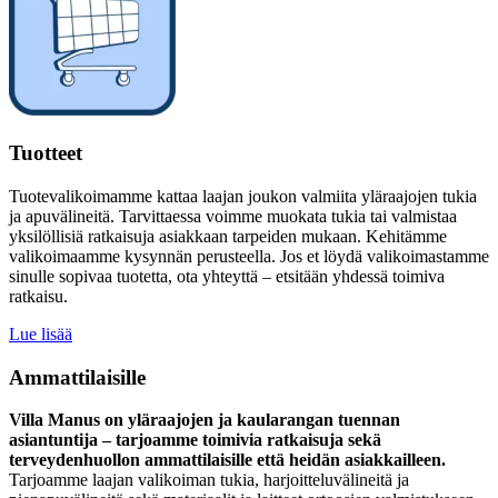
Tuotteet
Tuotevalikoimamme kattaa laajan joukon valmiita yläraajojen tukia
ja apuvälineitä. Tarvittaessa voimme muokata tukia tai valmistaa
yksilöllisiä ratkaisuja asiakkaan tarpeiden mukaan. Kehitämme
valikoimaamme kysynnän perusteella. Jos et löydä valikoimastamme
sinulle sopivaa tuotetta, ota yhteyttä – etsitään yhdessä toimiva
ratkaisu.
Lue lisää
Ammattilaisille
Villa Manus on yläraajojen ja kaularangan tuennan
asiantuntija – tarjoamme toimivia ratkaisuja sekä
terveydenhuollon ammattilaisille että heidän asiakkailleen.
Tarjoamme laajan valikoiman tukia, harjoitteluvälineitä ja