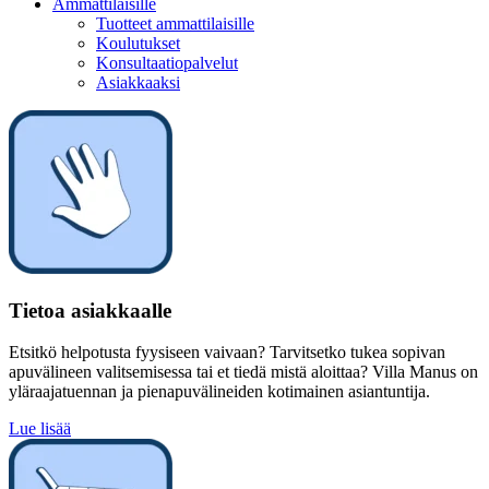
Ammattilaisille
Tuotteet ammattilaisille
Koulutukset
Konsultaatiopalvelut
Asiakkaaksi
Tietoa asiakkaalle
Etsitkö helpotusta fyysiseen vaivaan? Tarvitsetko tukea sopivan
apuvälineen valitsemisessa tai et tiedä mistä aloittaa? Villa Manus on
yläraajatuennan ja pienapuvälineiden kotimainen asiantuntija.
Lue lisää