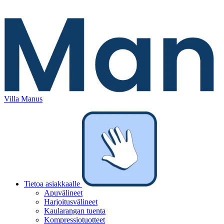
Villa Manus
Tietoa asiakkaalle
Apuvälineet
Harjoitusvälineet
Kaularangan tuenta
Kompressiotuotteet