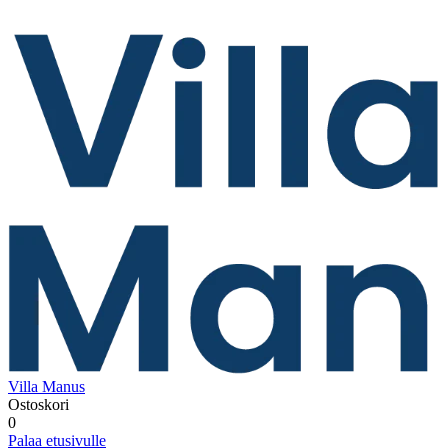
Villa Manus
Ostoskori
0
Palaa etusivulle