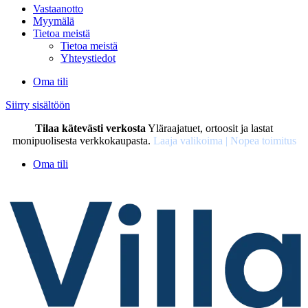
Vastaanotto
Myymälä
Tietoa meistä
Tietoa meistä
Yhteystiedot
Oma tili
Siirry sisältöön
Tilaa kätevästi verkosta
Yläraajatuet, ortoosit ja lastat
monipuolisesta verkkokaupasta.
Laaja valikoima | Nopea toimitus
Oma tili