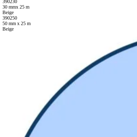
390230
30 mmx 25 m
Beige
390250
50 mm x 25 m
Beige