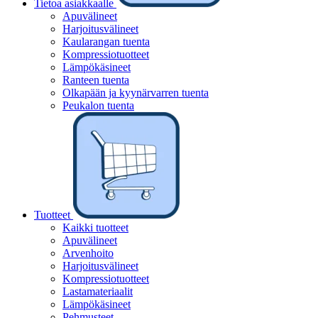
Tietoa asiakkaalle
Apuvälineet
Harjoitusvälineet
Kaularangan tuenta
Kompressiotuotteet
Lämpökäsineet
Ranteen tuenta
Olkapään ja kyynärvarren tuenta
Peukalon tuenta
Tuotteet
Kaikki tuotteet
Apuvälineet
Arvenhoito
Harjoitusvälineet
Kompressiotuotteet
Lastamateriaalit
Lämpökäsineet
Pehmusteet