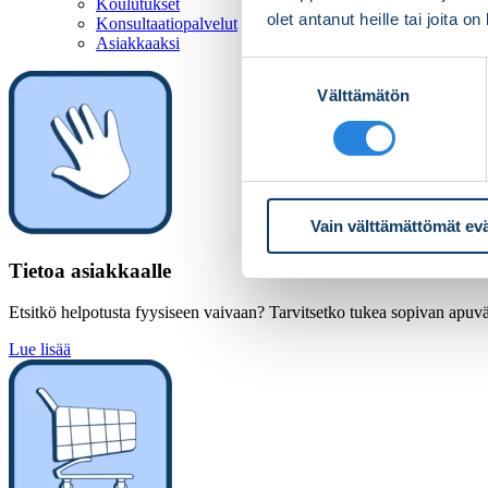
Koulutukset
olet antanut heille tai joita o
Konsultaatiopalvelut
Asiakkaaksi
Suostumuksen
Välttämätön
valinta
Vain välttämättömät ev
Tietoa asiakkaalle
Etsitkö helpotusta fyysiseen vaivaan? Tarvitsetko tukea sopivan apuväl
Lue lisää