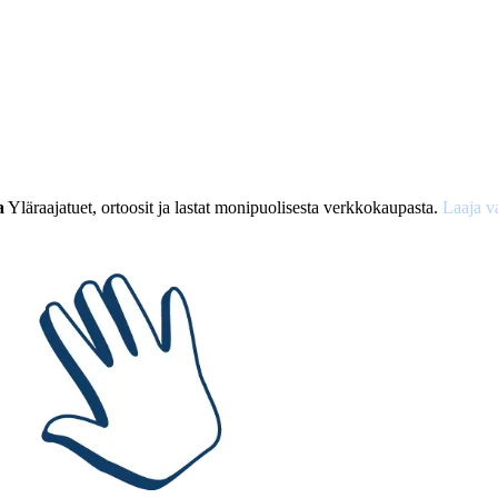
a
Yläraajatuet, ortoosit ja lastat monipuolisesta verkkokaupasta.
Laaja v