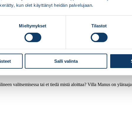
n kerätty, kun olet käyttänyt heidän palvelujaan.
Mieltymykset
Tilastot
ästeet
Salli valinta
ineen valitsemisessa tai et tiedä mistä aloittaa? Villa Manus on yläraaj