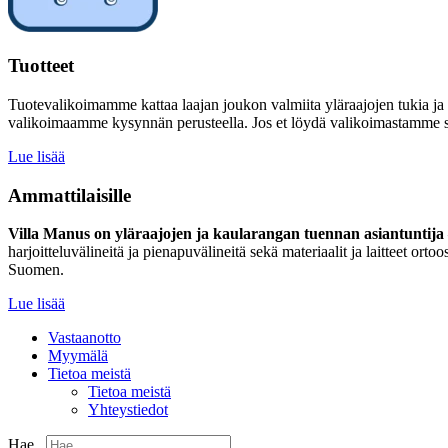
Tuotteet
Tuotevalikoimamme kattaa laajan joukon valmiita yläraajojen tukia ja
valikoimaamme kysynnän perusteella. Jos et löydä valikoimastamme sinu
Lue lisää
Ammattilaisille
Villa Manus on yläraajojen ja kaularangan tuennan asiantuntija –
harjoitteluvälineitä ja pienapuvälineitä sekä materiaalit ja laitteet 
Suomen.
Lue lisää
Vastaanotto
Myymälä
Tietoa meistä
Tietoa meistä
Yhteystiedot
Hae...