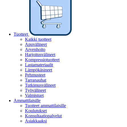
Tuotteet
Kaikki tuotteet
Apuvälineet
Arvenhoito
Harjoitusvälineet
Kompressiotuotteet
Lastamateriaalit
Lämpökäsineet
Pehmusteet
Tarranauhat
Tutkimusvälineet
Työvälineet
Valmistuet
Ammattilaisille
Tuotteet ammattilaisille
Koulutukset
Konsultaatiopalvelut
Asiakkaaksi