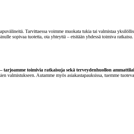
 apuvälineitä. Tarvittaessa voimme muokata tukia tai valmistaa yksilöll
lle sopivaa tuotetta, ota yhteyttä – etsitään yhdessä toimiva ratkaisu.
 tarjoamme toimivia ratkaisuja sekä terveydenhuollon ammattilaisi
ortoosien valmistukseen. Autamme myös asiakastapauksissa, tuemme tuoteva