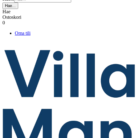
Hae...
Hae
Ostoskori
0
Oma tili