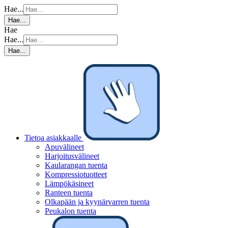
Hae...
Hae...
Hae
Hae...
Hae...
Tietoa asiakkaalle
Apuvälineet
Harjoitusvälineet
Kaularangan tuenta
Kompressiotuotteet
Lämpökäsineet
Ranteen tuenta
Olkapään ja kyynärvarren tuenta
Peukalon tuenta