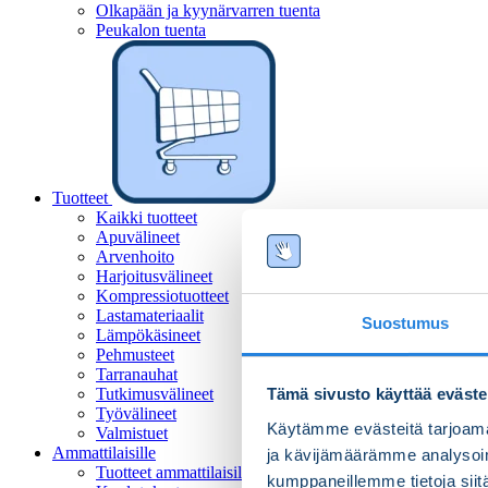
Olkapään ja kyynärvarren tuenta
Peukalon tuenta
Tuotteet
Kaikki tuotteet
Apuvälineet
Arvenhoito
Harjoitusvälineet
Kompressiotuotteet
Lastamateriaalit
Suostumus
Lämpökäsineet
Pehmusteet
Tarranauhat
Tutkimusvälineet
Tämä sivusto käyttää eväste
Työvälineet
Käytämme evästeitä tarjoama
Valmistuet
Ammattilaisille
ja kävijämäärämme analysoim
Tuotteet ammattilaisille
kumppaneillemme tietoja siitä