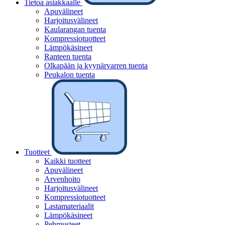
Tietoa asiakkaalle
Apuvälineet
Harjoitusvälineet
Kaularangan tuenta
Kompressiotuotteet
Lämpökäsineet
Ranteen tuenta
Olkapään ja kyynärvarren tuenta
Peukalon tuenta
Tuotteet
Kaikki tuotteet
Apuvälineet
Arvenhoito
Harjoitusvälineet
Kompressiotuotteet
Lastamateriaalit
Lämpökäsineet
Pehmusteet