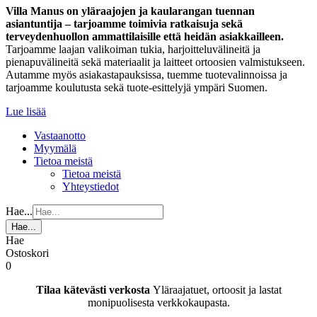
Villa Manus on yläraajojen ja kaularangan tuennan
asiantuntija – tarjoamme toimivia ratkaisuja sekä
terveydenhuollon ammattilaisille että heidän asiakkailleen.
Tarjoamme laajan valikoiman tukia, harjoitteluvälineitä ja
pienapuvälineitä sekä materiaalit ja laitteet ortoosien valmistukseen.
Autamme myös asiakastapauksissa, tuemme tuotevalinnoissa ja
tarjoamme koulutusta sekä tuote-esittelyjä ympäri Suomen.
Lue lisää
Vastaanotto
Myymälä
Tietoa meistä
Tietoa meistä
Yhteystiedot
Hae...
Hae...
Hae
Ostoskori
0
Tilaa kätevästi verkosta
Yläraajatuet, ortoosit ja lastat
monipuolisesta verkkokaupasta.