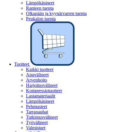
Lämpökäsineet
Ranteen tuenta
Olkapään ja kyynärvarren tuenta
Peukalon tuenta
Tuotteet
Kaikki tuotteet
Apuvälineet
Arvenhoito
Harjoitusvälineet
Kompressiotuotteet
Lastamateriaalit
Lämpökäsineet
Pehmusteet
Tarranauhat
Tutkimusvälineet
Työvälineet
Valmistuet