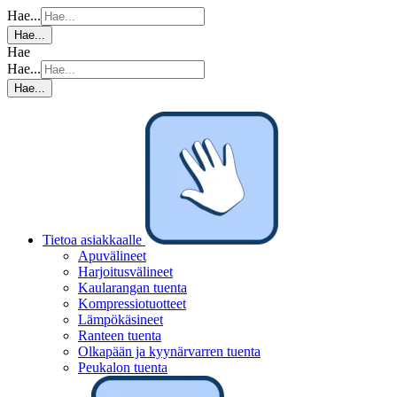
Hae...
Hae...
Hae
Hae...
Hae...
Tietoa asiakkaalle
Apuvälineet
Harjoitusvälineet
Kaularangan tuenta
Kompressiotuotteet
Lämpökäsineet
Ranteen tuenta
Olkapään ja kyynärvarren tuenta
Peukalon tuenta