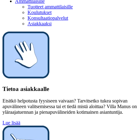
Ammattilaisille
Tuotteet ammattilaisille
Koulutukset
Konsultaatiopalvelut
Asiakkaaksi
Tietoa asiakkaalle
Etsitkö helpotusta fyysiseen vaivaan? Tarvitsetko tukea sopivan
apuvälineen valitsemisessa tai et tiedä mistä aloittaa? Villa Manus on
yläraajatuennan ja pienapuvälineiden kotimainen asiantuntija.
Lue lisää