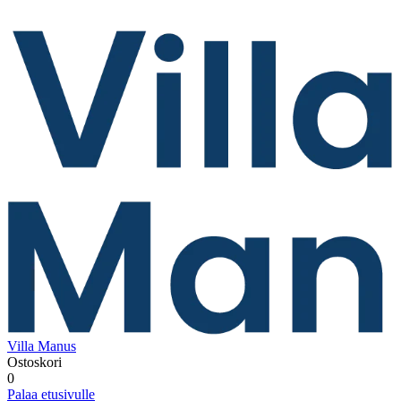
Villa Manus
Ostoskori
0
Palaa etusivulle