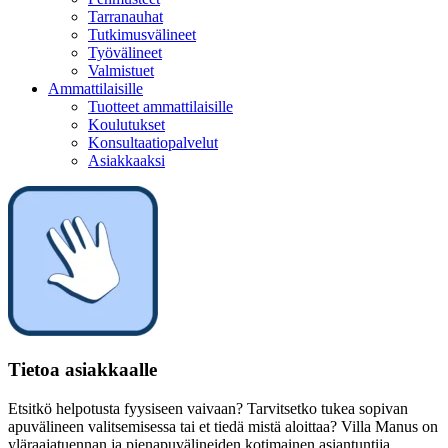
Tarranauhat
Tutkimusvälineet
Työvälineet
Valmistuet
Ammattilaisille
Tuotteet ammattilaisille
Koulutukset
Konsultaatiopalvelut
Asiakkaaksi
Tietoa asiakkaalle
Etsitkö helpotusta fyysiseen vaivaan? Tarvitsetko tukea sopivan
apuvälineen valitsemisessa tai et tiedä mistä aloittaa? Villa Manus on
yläraajatuennan ja pienapuvälineiden kotimainen asiantuntija.