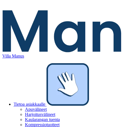
Villa Manus
Tietoa asiakkaalle
Apuvälineet
Harjoitusvälineet
Kaularangan tuenta
Kompressiotuotteet