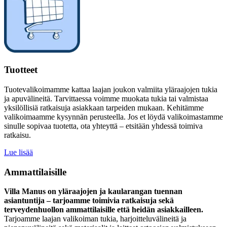
Tuotteet
Tuotevalikoimamme kattaa laajan joukon valmiita yläraajojen tukia
ja apuvälineitä. Tarvittaessa voimme muokata tukia tai valmistaa
yksilöllisiä ratkaisuja asiakkaan tarpeiden mukaan. Kehitämme
valikoimaamme kysynnän perusteella. Jos et löydä valikoimastamme
sinulle sopivaa tuotetta, ota yhteyttä – etsitään yhdessä toimiva
ratkaisu.
Lue lisää
Ammattilaisille
Villa Manus on yläraajojen ja kaularangan tuennan
asiantuntija – tarjoamme toimivia ratkaisuja sekä
terveydenhuollon ammattilaisille että heidän asiakkailleen.
Tarjoamme laajan valikoiman tukia, harjoitteluvälineitä ja