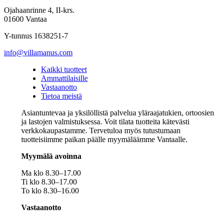
Ojahaanrinne 4, II-krs.
01600 Vantaa
Y-tunnus 1638251-7
info@villamanus.com
Kaikki tuotteet
Ammattilaisille
Vastaanotto
Tietoa meistä
Asiantuntevaa ja yksilöllistä palvelua yläraajatukien, ortoosien
ja lastojen valmistuksessa. Voit tilata tuotteita kätevästi
verkkokaupastamme. Tervetuloa myös tutustumaan
tuotteisiimme paikan päälle myymäläämme Vantaalle.
Myymälä avoinna
Ma klo 8.30–17.00
Ti klo 8.30–17.00
To klo 8.30–16.00
Vastaanotto