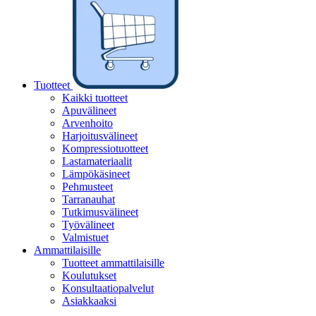
Tuotteet
Kaikki tuotteet
Apuvälineet
Arvenhoito
Harjoitusvälineet
Kompressiotuotteet
Lastamateriaalit
Lämpökäsineet
Pehmusteet
Tarranauhat
Tutkimusvälineet
Työvälineet
Valmistuet
Ammattilaisille
Tuotteet ammattilaisille
Koulutukset
Konsultaatiopalvelut
Asiakkaaksi