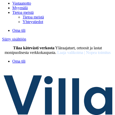
Vastaanotto
Myymälä
Tietoa meistä
Tietoa meistä
Yhteystiedot
Oma tili
Siirry sisältöön
Tilaa kätevästi verkosta
Yläraajatuet, ortoosit ja lastat
monipuolisesta verkkokaupasta.
Laaja valikoima | Nopea toimitus
Oma tili