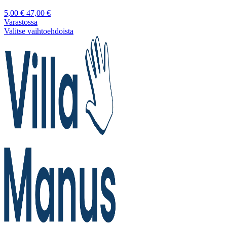
5,00
€
47,00
€
Varastossa
Valitse vaihtoehdoista