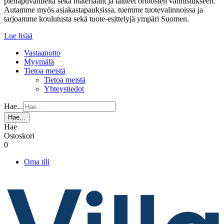
pienapuvälineitä sekä materiaalit ja laitteet ortoosien valmistukseen.
Autamme myös asiakastapauksissa, tuemme tuotevalinnoissa ja
tarjoamme koulutusta sekä tuote-esittelyjä ympäri Suomen.
Lue lisää
Vastaanotto
Myymälä
Tietoa meistä
Tietoa meistä
Yhteystiedot
Hae...
Hae...
Hae
Ostoskori
0
Oma tili