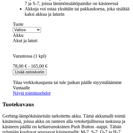
7 ja S-7, joissa lämmönsäätöpainike on käsineessä
Akkuja voi ostaa yksittäin tai pakkauksena, joka sisältää
kaksi akkua ja laturin
Tuote
Akku
Akut ja laturi
Varastossa (1 kpl)
78,00
€
-
165,00
€
Gerbing
Lisää ostoskoriin
7V
akku
Tilaa verkkokaupasta tai tule paikan päälle myymäläämme
Pb
Vantaalle
määrä
Näytä toimitusehdot
Tuotekuvaus
Gerbing-lämpökäsineisiin tarkoitettu akku. Tämä akkumalli toimii
käsineissä, joissa akku on ranteen alla vetoketjullisessa taskussa ja
käsineen päällä on keltareunuksinen Push Button -nappi. Tähän
ryhmään kuuluvat seuraavat käsinemallit: M-7, S-7, O-7 ja H-7.