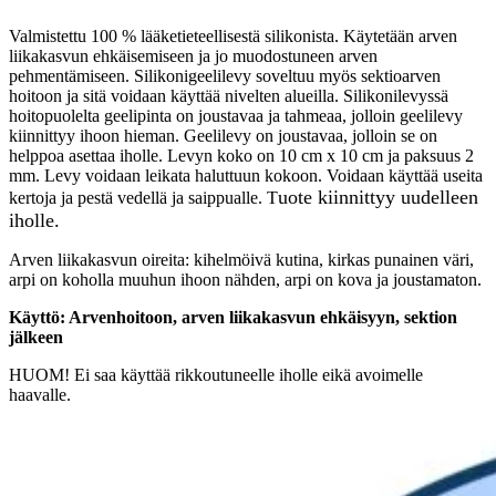
määrä
Valmistettu 100 % lääketieteellisestä silikonista. Käytetään arven
liikakasvun ehkäisemiseen ja jo muodostuneen arven
pehmentämiseen. Silikonigeelilevy soveltuu myös sektioarven
hoitoon ja sitä voidaan käyttää nivelten alueilla. Silikonilevyssä
hoitopuolelta geelipinta on joustavaa ja tahmeaa, jolloin geelilevy
kiinnittyy ihoon hieman. Geelilevy on joustavaa, jolloin se on
helppoa asettaa iholle. Levyn koko on 10 cm x 10 cm ja paksuus 2
mm. Levy voidaan leikata haluttuun kokoon. Voidaan käyttää useita
uote kiinnittyy uudelleen
kertoja ja pestä vedellä ja saippualle. T
iholle.
Arven liikakasvun oireita: kihelmöivä kutina, kirkas punainen väri,
arpi on koholla muuhun ihoon nähden, arpi on kova ja joustamaton.
Käyttö: Arvenhoitoon, arven liikakasvun ehkäisyyn, sektion
jälkeen
HUOM! Ei saa käyttää rikkoutuneelle iholle eikä avoimelle
haavalle.