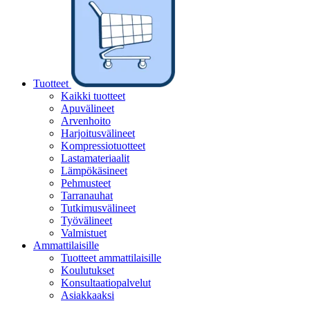
Tuotteet
Kaikki tuotteet
Apuvälineet
Arvenhoito
Harjoitusvälineet
Kompressiotuotteet
Lastamateriaalit
Lämpökäsineet
Pehmusteet
Tarranauhat
Tutkimusvälineet
Työvälineet
Valmistuet
Ammattilaisille
Tuotteet ammattilaisille
Koulutukset
Konsultaatiopalvelut
Asiakkaaksi