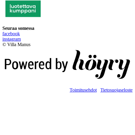
Seuraa somessa
facebook
instagram
© Villa Manus
Digi- ja mainostoimisto Höyry Rovaniemi ja Oulu
Toimitusehdot
Tietosuojaseloste