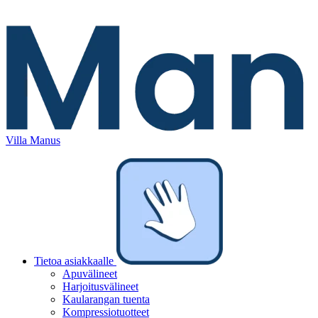
Villa Manus
Tietoa asiakkaalle
Apuvälineet
Harjoitusvälineet
Kaularangan tuenta
Kompressiotuotteet