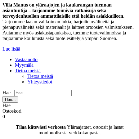
Villa Manus on yläraajojen ja kaularangan tuennan
asiantuntija – tarjoamme toimivia ratkaisuja sekä
terveydenhuollon ammattilaisille että heidän asiakkailleen.
Tarjoamme laajan valikoiman tukia, harjoitteluvälineitä ja
pienapuvälineitä sekä materiaalit ja laitteet ortoosien valmistukseen.
Autamme myös asiakastapauksissa, tuemme tuotevalinnoissa ja
tarjoamme koulutusta sekä tuote-esittelyjä ympäri Suomen.
Lue lisää
Vastaanotto
Myymälä
Tietoa meistä
Tietoa meistä
Yhteystiedot
Hae...
Hae...
Hae
Ostoskori
0
Tilaa kätevästi verkosta
Yläraajatuet, ortoosit ja lastat
monipuolisesta verkkokaupasta.