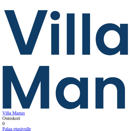
Villa Manus
Ostoskori
0
Palaa etusivulle