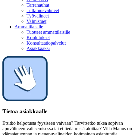
Tarranauhat
Tutkimusvälineet
Työvälineet
Valmistuet
Ammattilaisille
Tuotteet ammattilaisille
Koulutukset
Konsultaatiopalvelut
Asiakkaaksi
Tietoa asiakkaalle
Etsitkö helpotusta fyysiseen vaivaan? Tarvitsetko tukea sopivan
apuvälineen valitsemisessa tai et tiedä mistä aloittaa? Villa Manus on
yläraajatuennan ja pienapuvälineiden kotimainen asiantuntija.