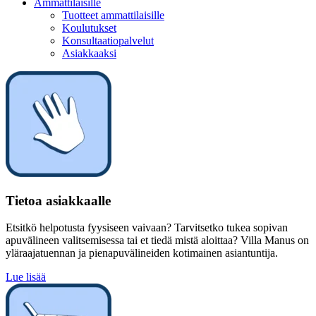
Ammattilaisille
Tuotteet ammattilaisille
Koulutukset
Konsultaatiopalvelut
Asiakkaaksi
Tietoa asiakkaalle
Etsitkö helpotusta fyysiseen vaivaan? Tarvitsetko tukea sopivan
apuvälineen valitsemisessa tai et tiedä mistä aloittaa? Villa Manus on
yläraajatuennan ja pienapuvälineiden kotimainen asiantuntija.
Lue lisää