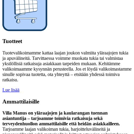
Tuotteet
Tuotevalikoimamme kattaa laajan joukon valmiita yläraajojen tukia
ja apuvälineitä. Tarvittaessa voimme muokata tukia tai valmistaa
yksilöllisiä ratkaisuja asiakkaan tarpeiden mukaan. Kehitämme
valikoimaamme kysynnän perusteella. Jos et löydä valikoimastamme
sinulle sopivaa tuotetta, ota yhteyttä – etsitään yhdessä toimiva
ratkaisu.
Lue lisää
Ammattilaisille
Villa Manus on yläraajojen ja kaularangan tuennan
asiantuntija – tarjoamme toimivia ratkaisuja sekä
terveydenhuollon ammattilaisille että heidän asiakkailleen.
Tarjoamme laajan valikoiman tukia, harjoitteluvälineitä ja