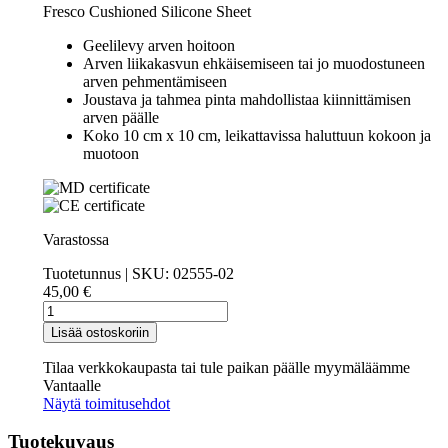
Fresco Cushioned Silicone Sheet
Geelilevy arven hoitoon
Arven liikakasvun ehkäisemiseen tai jo muodostuneen
arven pehmentämiseen
Joustava ja tahmea pinta mahdollistaa kiinnittämisen
arven päälle
Koko 10 cm x 10 cm, leikattavissa haluttuun kokoon ja
muotoon
Varastossa
Tuotetunnus | SKU:
02555-02
45,00
€
Fresco
Gel
Lisää ostoskoriin
Platta
10
Tilaa verkkokaupasta tai tule paikan päälle myymäläämme
cm
Vantaalle
x
Näytä toimitusehdot
10
cm
Tuotekuvaus