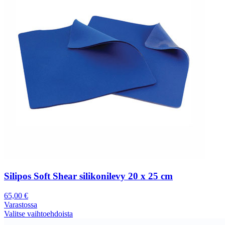
Silipos Soft Shear silikonilevy 20 x 25 cm
65,00
€
Varastossa
Valitse vaihtoehdoista