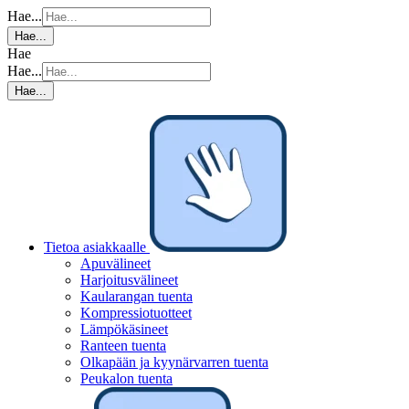
Hae...
Hae...
Hae
Hae...
Hae...
Tietoa asiakkaalle
Apuvälineet
Harjoitusvälineet
Kaularangan tuenta
Kompressiotuotteet
Lämpökäsineet
Ranteen tuenta
Olkapään ja kyynärvarren tuenta
Peukalon tuenta