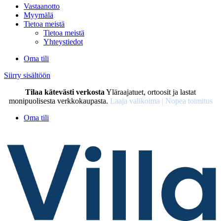
Vastaanotto
Myymälä
Tietoa meistä
Tietoa meistä
Yhteystiedot
Oma tili
Siirry sisältöön
Tilaa kätevästi verkosta
Yläraajatuet, ortoosit ja lastat
monipuolisesta verkkokaupasta.
Laaja valikoima | Nopea toimitus
Oma tili