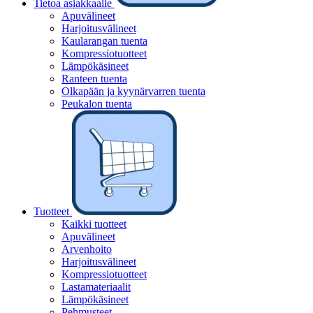
Tietoa asiakkaalle
Apuvälineet
Harjoitusvälineet
Kaularangan tuenta
Kompressiotuotteet
Lämpökäsineet
Ranteen tuenta
Olkapään ja kyynärvarren tuenta
Peukalon tuenta
Tuotteet
Kaikki tuotteet
Apuvälineet
Arvenhoito
Harjoitusvälineet
Kompressiotuotteet
Lastamateriaalit
Lämpökäsineet
Pehmusteet