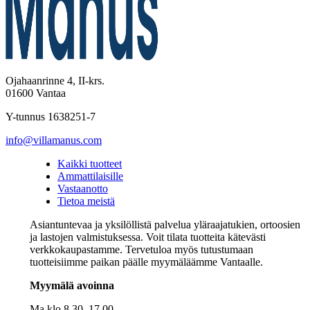
Ojahaanrinne 4, II-krs.
01600 Vantaa
Y-tunnus 1638251-7
info@villamanus.com
Kaikki tuotteet
Ammattilaisille
Vastaanotto
Tietoa meistä
Asiantuntevaa ja yksilöllistä palvelua yläraajatukien, ortoosien
ja lastojen valmistuksessa. Voit tilata tuotteita kätevästi
verkkokaupastamme. Tervetuloa myös tutustumaan
tuotteisiimme paikan päälle myymäläämme Vantaalle.
Myymälä avoinna
Ma klo 8.30–17.00