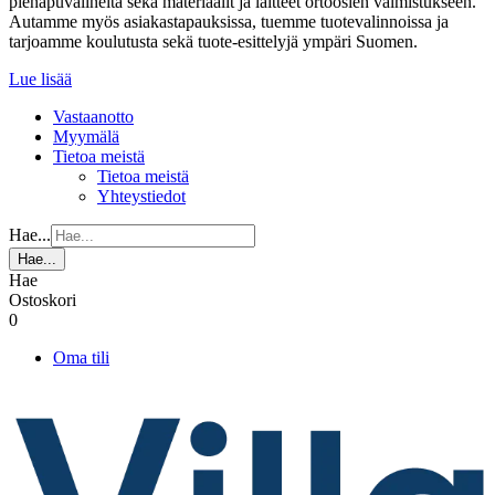
pienapuvälineitä sekä materiaalit ja laitteet ortoosien valmistukseen.
Autamme myös asiakastapauksissa, tuemme tuotevalinnoissa ja
tarjoamme koulutusta sekä tuote-esittelyjä ympäri Suomen.
Lue lisää
Vastaanotto
Myymälä
Tietoa meistä
Tietoa meistä
Yhteystiedot
Hae...
Hae...
Hae
Ostoskori
0
Oma tili