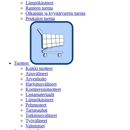
Lämpökäsineet
Ranteen tuenta
Olkapään ja kyynärvarren tuenta
Peukalon tuenta
Tuotteet
Kaikki tuotteet
Apuvälineet
Arvenhoito
Harjoitusvälineet
Kompressiotuotteet
Lastamateriaalit
Lämpökäsineet
Pehmusteet
Tarranauhat
Tutkimusvälineet
Työvälineet
Valmistuet