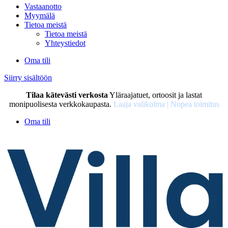
Vastaanotto
Myymälä
Tietoa meistä
Tietoa meistä
Yhteystiedot
Oma tili
Siirry sisältöön
Tilaa kätevästi verkosta
Yläraajatuet, ortoosit ja lastat
monipuolisesta verkkokaupasta.
Laaja valikoima | Nopea toimitus
Oma tili