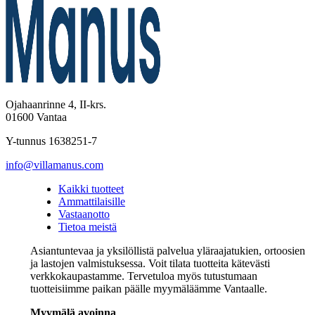
Ojahaanrinne 4, II-krs.
01600 Vantaa
Y-tunnus 1638251-7
info@villamanus.com
Kaikki tuotteet
Ammattilaisille
Vastaanotto
Tietoa meistä
Asiantuntevaa ja yksilöllistä palvelua yläraajatukien, ortoosien
ja lastojen valmistuksessa. Voit tilata tuotteita kätevästi
verkkokaupastamme. Tervetuloa myös tutustumaan
tuotteisiimme paikan päälle myymäläämme Vantaalle.
Myymälä avoinna