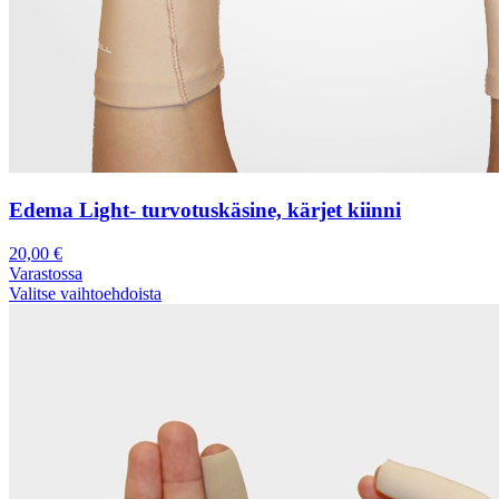
Edema Light- turvotuskäsine, kärjet kiinni
20,00
€
Varastossa
Valitse vaihtoehdoista