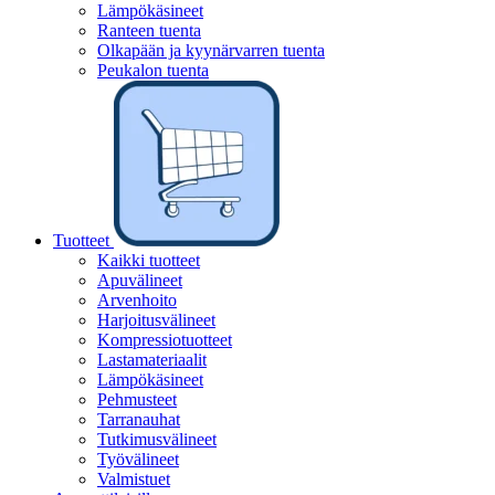
Lämpökäsineet
Ranteen tuenta
Olkapään ja kyynärvarren tuenta
Peukalon tuenta
Tuotteet
Kaikki tuotteet
Apuvälineet
Arvenhoito
Harjoitusvälineet
Kompressiotuotteet
Lastamateriaalit
Lämpökäsineet
Pehmusteet
Tarranauhat
Tutkimusvälineet
Työvälineet
Valmistuet