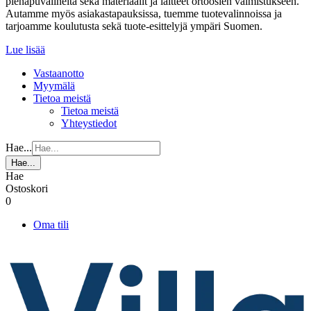
pienapuvälineitä sekä materiaalit ja laitteet ortoosien valmistukseen.
Autamme myös asiakastapauksissa, tuemme tuotevalinnoissa ja
tarjoamme koulutusta sekä tuote-esittelyjä ympäri Suomen.
Lue lisää
Vastaanotto
Myymälä
Tietoa meistä
Tietoa meistä
Yhteystiedot
Hae...
Hae...
Hae
Ostoskori
0
Oma tili