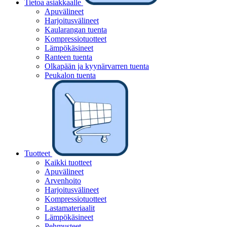
Tietoa asiakkaalle
Apuvälineet
Harjoitusvälineet
Kaularangan tuenta
Kompressiotuotteet
Lämpökäsineet
Ranteen tuenta
Olkapään ja kyynärvarren tuenta
Peukalon tuenta
Tuotteet
Kaikki tuotteet
Apuvälineet
Arvenhoito
Harjoitusvälineet
Kompressiotuotteet
Lastamateriaalit
Lämpökäsineet
Pehmusteet