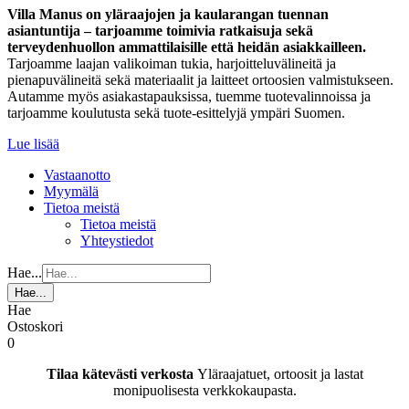
Villa Manus on yläraajojen ja kaularangan tuennan
asiantuntija – tarjoamme toimivia ratkaisuja sekä
terveydenhuollon ammattilaisille että heidän asiakkailleen.
Tarjoamme laajan valikoiman tukia, harjoitteluvälineitä ja
pienapuvälineitä sekä materiaalit ja laitteet ortoosien valmistukseen.
Autamme myös asiakastapauksissa, tuemme tuotevalinnoissa ja
tarjoamme koulutusta sekä tuote-esittelyjä ympäri Suomen.
Lue lisää
Vastaanotto
Myymälä
Tietoa meistä
Tietoa meistä
Yhteystiedot
Hae...
Hae...
Hae
Ostoskori
0
Tilaa kätevästi verkosta
Yläraajatuet, ortoosit ja lastat
monipuolisesta verkkokaupasta.