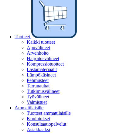
Tuotteet
Kaikki tuotteet
Apuvälineet
Arvenhoito
Harjoitusvälineet
Kompressiotuotteet
Lastamateriaalit
Lämpökäsineet
Pehmusteet
Tarranauhat
Tutkimusvälineet
Työvälineet
Valmistuet
Ammattilaisille
Tuotteet ammattilaisille
Koulutukset
Konsultaatiopalvelut
Asiakkaaksi