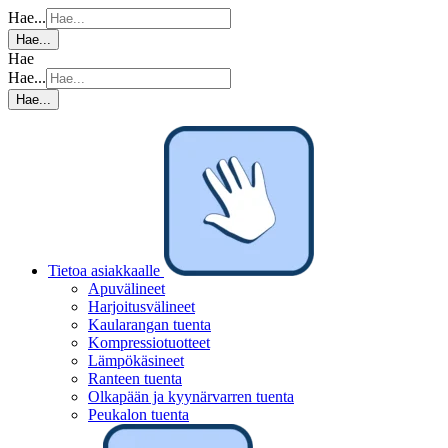
Hae...
Hae...
Hae
Hae...
Hae...
Tietoa asiakkaalle
Apuvälineet
Harjoitusvälineet
Kaularangan tuenta
Kompressiotuotteet
Lämpökäsineet
Ranteen tuenta
Olkapään ja kyynärvarren tuenta
Peukalon tuenta