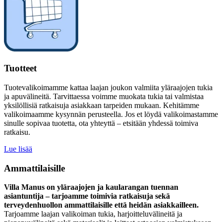
Tuotteet
Tuotevalikoimamme kattaa laajan joukon valmiita yläraajojen tukia
ja apuvälineitä. Tarvittaessa voimme muokata tukia tai valmistaa
yksilöllisiä ratkaisuja asiakkaan tarpeiden mukaan. Kehitämme
valikoimaamme kysynnän perusteella. Jos et löydä valikoimastamme
sinulle sopivaa tuotetta, ota yhteyttä – etsitään yhdessä toimiva
ratkaisu.
Lue lisää
Ammattilaisille
Villa Manus on yläraajojen ja kaularangan tuennan
asiantuntija – tarjoamme toimivia ratkaisuja sekä
terveydenhuollon ammattilaisille että heidän asiakkailleen.
Tarjoamme laajan valikoiman tukia, harjoitteluvälineitä ja