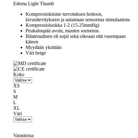
Edema Light Thumb
Kompressiokäsine turvotuksen hoitoon,
kivunlievitykseen ja antamaan sensorista stimulaatiota
Kompressioluokka 1-2 (15-25mmHg)
Peukalonpää avoin, muuten sormeton.
Bilateraalinen eli sopii sekä oikeaan että vasempaan
käteen
Myydään yksittäin
Väri beige
Koko
XS
S
M
L
XL
Väri
Varastossa