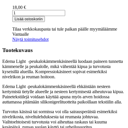
18,00
€
Edema
Light
Lisää ostoskoriin
-
peukalokämmenkäsine
Tilaa verkkokaupasta tai tule paikan päälle myymäläämme
määrä
Vantaalle
Näytä toimitusehdot
Tuotekuvaus
Edema Light -peukalokämmenkäsineellä luodaan paineen tunnetta
kämmenelle ja peukalolle, mikä vähentää kipua ja turvotusta
kyseisillä alueilla. Kompressiokäsineet sopivat esimerkiksi
nivelrikon ja reuman hoitoon.
Edema Light -peukalokämmenkäsineellä ehkäistään nesteen
kertymistä tietylle alueelle ja nesteen kertymisestä aiheutuvaa kipua.
Painetekstiilejä voidaan käyttää apuna myös arven hoidossa
auttamassa pitämään silikonigeelituotteita paikoillaan tekstiilin alla.
Turvotus käsissä tai sormissa voi olla sairausperäistä esimerkiksi
nivelrikosta, niveltulehduksesta tai reumasta johtuvaa.
Vaihtoehtoisesti turvotusta voi aiheuttaa raskaus tai kuuma
kesäpäivä, runsas suolan käyttö tai urheilusuoritus.