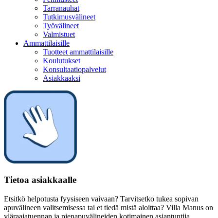
Tarranauhat
Tutkimusvälineet
Työvälineet
Valmistuet
Ammattilaisille
Tuotteet ammattilaisille
Koulutukset
Konsultaatiopalvelut
Asiakkaaksi
Tietoa asiakkaalle
Etsitkö helpotusta fyysiseen vaivaan? Tarvitsetko tukea sopivan
apuvälineen valitsemisessa tai et tiedä mistä aloittaa? Villa Manus on
yläraajatuennan ja pienapuvälineiden kotimainen asiantuntija.