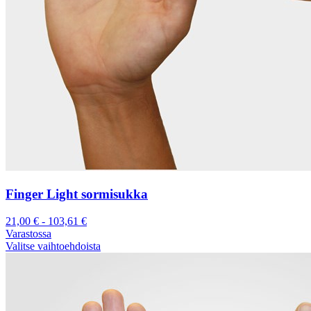
Finger Light sormisukka
21,00
€
-
103,61
€
Varastossa
Valitse vaihtoehdoista