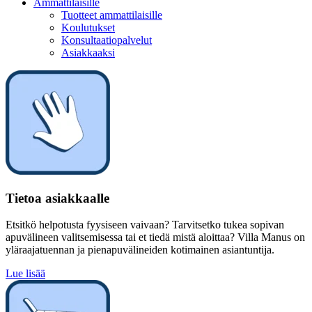
Ammattilaisille
Tuotteet ammattilaisille
Koulutukset
Konsultaatiopalvelut
Asiakkaaksi
Tietoa asiakkaalle
Etsitkö helpotusta fyysiseen vaivaan? Tarvitsetko tukea sopivan
apuvälineen valitsemisessa tai et tiedä mistä aloittaa? Villa Manus on
yläraajatuennan ja pienapuvälineiden kotimainen asiantuntija.
Lue lisää