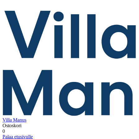
Villa Manus
Ostoskori
0
Palaa etusivulle