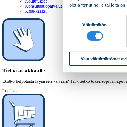
Koulutukset
olet antanut heille tai joita o
Konsultaatiopalvelut
Asiakkaaksi
Suostumuksen
Välttämätön
valinta
Vain välttämättömät ev
Tietoa asiakkaalle
Etsitkö helpotusta fyysiseen vaivaan? Tarvitsetko tukea sopivan apuväl
Lue lisää