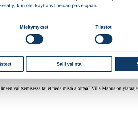
n kerätty, kun olet käyttänyt heidän palvelujaan.
Mieltymykset
Tilastot
ästeet
Salli valinta
ineen valitsemisessa tai et tiedä mistä aloittaa? Villa Manus on yläraaj