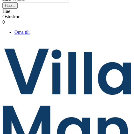
Hae...
Hae
Ostoskori
0
Oma tili