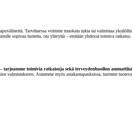
 apuvälineitä. Tarvittaessa voimme muokata tukia tai valmistaa yksilöll
lle sopivaa tuotetta, ota yhteyttä – etsitään yhdessä toimiva ratkaisu.
 tarjoamme toimivia ratkaisuja sekä terveydenhuollon ammattilaisi
ortoosien valmistukseen. Autamme myös asiakastapauksissa, tuemme tuoteva