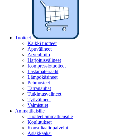
Tuotteet
Kaikki tuotteet
Apuvälineet
Arvenhoito
Harjoitusvälineet
Kompressiotuotteet
Lastamateriaalit
Lämpökäsineet
Pehmusteet
Tarranauhat
Tutkimusvälineet
Työvälineet
Valmistuet
Ammattilaisille
Tuotteet ammattilaisille
Koulutukset
Konsultaatiopalvelut
Asiakkaaksi