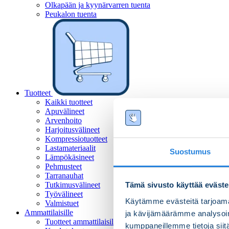
Olkapään ja kyynärvarren tuenta
Peukalon tuenta
Tuotteet
Kaikki tuotteet
Apuvälineet
Arvenhoito
Harjoitusvälineet
Kompressiotuotteet
Lastamateriaalit
Suostumus
Lämpökäsineet
Pehmusteet
Tarranauhat
Tutkimusvälineet
Tämä sivusto käyttää eväste
Työvälineet
Käytämme evästeitä tarjoama
Valmistuet
Ammattilaisille
ja kävijämäärämme analysoim
Tuotteet ammattilaisille
kumppaneillemme tietoja siitä