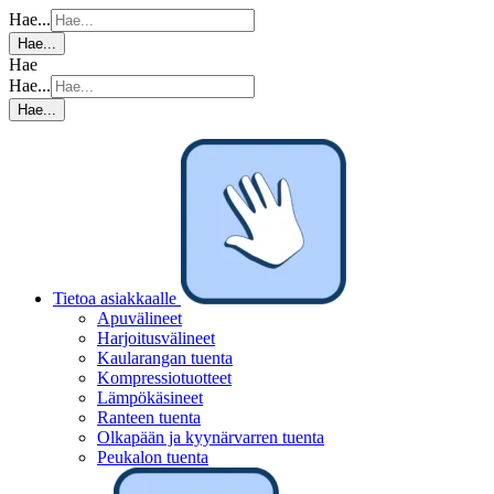
Hae...
Hae...
Hae
Hae...
Hae...
Tietoa asiakkaalle
Apuvälineet
Harjoitusvälineet
Kaularangan tuenta
Kompressiotuotteet
Lämpökäsineet
Ranteen tuenta
Olkapään ja kyynärvarren tuenta
Peukalon tuenta