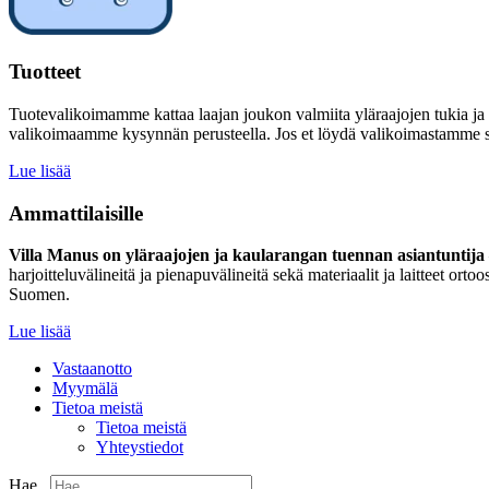
Tuotteet
Tuotevalikoimamme kattaa laajan joukon valmiita yläraajojen tukia ja
valikoimaamme kysynnän perusteella. Jos et löydä valikoimastamme sinu
Lue lisää
Ammattilaisille
Villa Manus on yläraajojen ja kaularangan tuennan asiantuntija –
harjoitteluvälineitä ja pienapuvälineitä sekä materiaalit ja laitteet 
Suomen.
Lue lisää
Vastaanotto
Myymälä
Tietoa meistä
Tietoa meistä
Yhteystiedot
Hae...