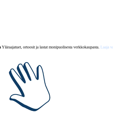
a
Yläraajatuet, ortoosit ja lastat monipuolisesta verkkokaupasta.
Laaja v