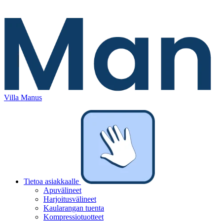
Villa Manus
Tietoa asiakkaalle
Apuvälineet
Harjoitusvälineet
Kaularangan tuenta
Kompressiotuotteet