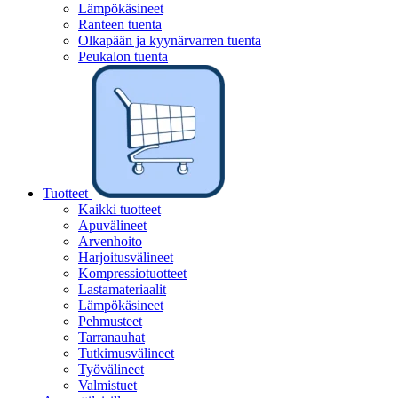
Lämpökäsineet
Ranteen tuenta
Olkapään ja kyynärvarren tuenta
Peukalon tuenta
Tuotteet
Kaikki tuotteet
Apuvälineet
Arvenhoito
Harjoitusvälineet
Kompressiotuotteet
Lastamateriaalit
Lämpökäsineet
Pehmusteet
Tarranauhat
Tutkimusvälineet
Työvälineet
Valmistuet