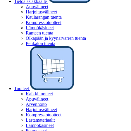
Tietoa asiakkaalle
Apuvälineet
Harjoitusvälineet
Kaularangan tuenta
Kompressiotuotteet
Lämpökäsineet
Ranteen tuenta
Olkapään ja kyynärvarren tuenta
Peukalon tuenta
Tuotteet
Kaikki tuotteet
Apuvälineet
Arvenhoito
Harjoitusvälineet
Kompressiotuotteet
Lastamateriaalit
Lämpökäsineet
Pehmusteet