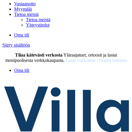
Vastaanotto
Myymälä
Tietoa meistä
Tietoa meistä
Yhteystiedot
Oma tili
Siirry sisältöön
Tilaa kätevästi verkosta
Yläraajatuet, ortoosit ja lastat
monipuolisesta verkkokaupasta.
Laaja valikoima | Nopea toimitus
Oma tili