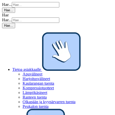
Hae...
Hae...
Hae
Hae...
Hae...
Tietoa asiakkaalle
Apuvälineet
Harjoitusvälineet
Kaularangan tuenta
Kompressiotuotteet
Lämpökäsineet
Ranteen tuenta
Olkapään ja kyynärvarren tuenta
Peukalon tuenta