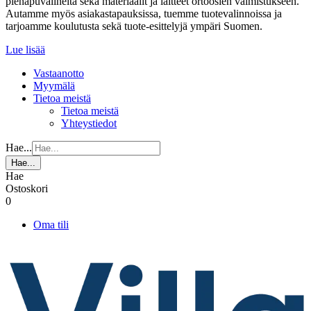
pienapuvälineitä sekä materiaalit ja laitteet ortoosien valmistukseen.
Autamme myös asiakastapauksissa, tuemme tuotevalinnoissa ja
tarjoamme koulutusta sekä tuote-esittelyjä ympäri Suomen.
Lue lisää
Vastaanotto
Myymälä
Tietoa meistä
Tietoa meistä
Yhteystiedot
Hae...
Hae...
Hae
Ostoskori
0
Oma tili