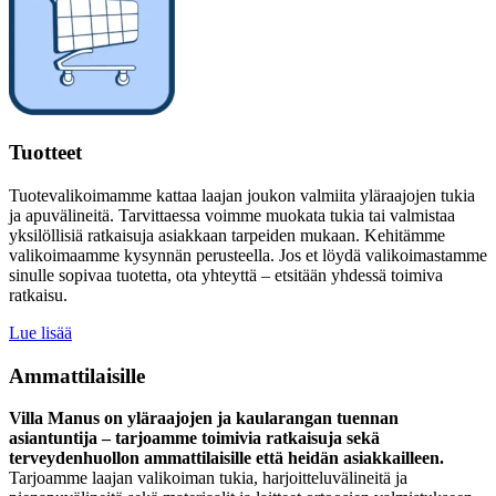
Tuotteet
Tuotevalikoimamme kattaa laajan joukon valmiita yläraajojen tukia
ja apuvälineitä. Tarvittaessa voimme muokata tukia tai valmistaa
yksilöllisiä ratkaisuja asiakkaan tarpeiden mukaan. Kehitämme
valikoimaamme kysynnän perusteella. Jos et löydä valikoimastamme
sinulle sopivaa tuotetta, ota yhteyttä – etsitään yhdessä toimiva
ratkaisu.
Lue lisää
Ammattilaisille
Villa Manus on yläraajojen ja kaularangan tuennan
asiantuntija – tarjoamme toimivia ratkaisuja sekä
terveydenhuollon ammattilaisille että heidän asiakkailleen.
Tarjoamme laajan valikoiman tukia, harjoitteluvälineitä ja