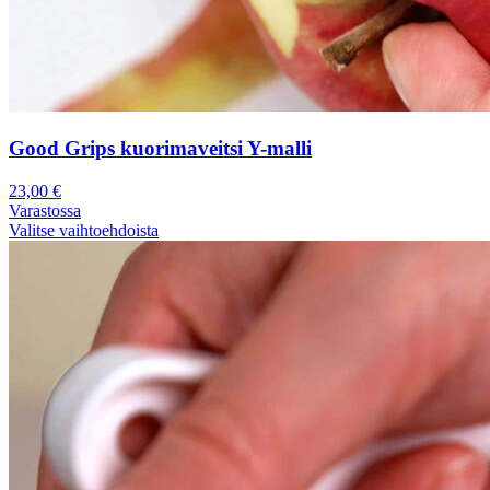
Good Grips kuorimaveitsi Y-malli
23,00
€
Varastossa
Valitse vaihtoehdoista