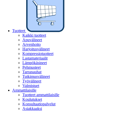
Tuotteet
Kaikki tuotteet
Apuvälineet
Arvenhoito
Harjoitusvälineet
Kompressiotuotteet
Lastamateriaalit
Lämpökäsineet
Pehmusteet
Tarranauhat
Tutkimusvälineet
Työvälineet
Valmistuet
Ammattilaisille
Tuotteet ammattilaisille
Koulutukset
Konsultaatiopalvelut
Asiakkaaksi