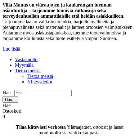
Villa Manus on yläraajojen ja kaularangan tuennan
asiantuntija – tarjoamme toimivia ratkaisuja sekä
terveydenhuollon ammattilaisille että heidän asiakkailleen.
Tarjoamme laajan valikoiman tukia, harjoitteluvälineitä ja
pienapuvälineitä sekä materiaalit ja laitteet ortoosien valmistukseen.
Autamme myös asiakastapauksissa, tuemme tuotevalinnoissa ja
tarjoamme koulutusta sekä tuote-esittelyjä ympäri Suomen.
Lue lisää
Vastaanotto
Myymälä
Tietoa meistä
Tietoa meistä
Yhteystiedot
Hae...
Hae...
Hae
Ostoskori
0
Tilaa kätevästi verkosta
Yläraajatuet, ortoosit ja lastat
monipuolisesta verkkokaupasta.