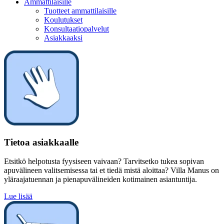
Ammattilaisille
Tuotteet ammattilaisille
Koulutukset
Konsultaatiopalvelut
Asiakkaaksi
Tietoa asiakkaalle
Etsitkö helpotusta fyysiseen vaivaan? Tarvitsetko tukea sopivan
apuvälineen valitsemisessa tai et tiedä mistä aloittaa? Villa Manus on
yläraajatuennan ja pienapuvälineiden kotimainen asiantuntija.
Lue lisää