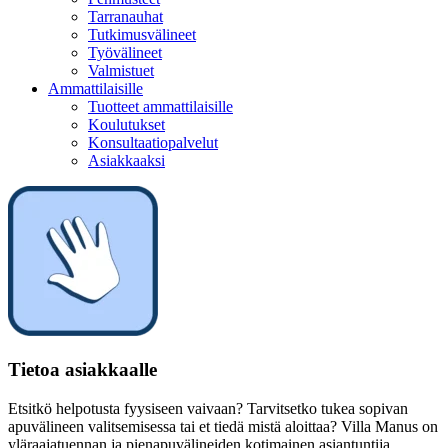
Tarranauhat
Tutkimusvälineet
Työvälineet
Valmistuet
Ammattilaisille
Tuotteet ammattilaisille
Koulutukset
Konsultaatiopalvelut
Asiakkaaksi
Tietoa asiakkaalle
Etsitkö helpotusta fyysiseen vaivaan? Tarvitsetko tukea sopivan
apuvälineen valitsemisessa tai et tiedä mistä aloittaa? Villa Manus on
yläraajatuennan ja pienapuvälineiden kotimainen asiantuntija.