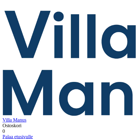
Villa Manus
Ostoskori
0
Palaa etusivulle