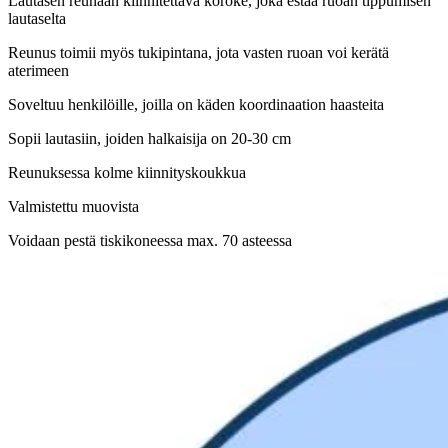
Lautasen reunaan kiinnitettävä koroke, joka estää ruoan tippumisen
lautaselta
Reunus toimii myös tukipintana, jota vasten ruoan voi kerätä
aterimeen
Soveltuu henkilöille, joilla on käden koordinaation haasteita
Sopii lautasiin, joiden halkaisija on 20-30 cm
Reunuksessa kolme kiinnityskoukkua
Valmistettu muovista
Voidaan pestä tiskikoneessa max. 70 asteessa