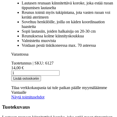
Lautasen reunaan kiinnitettävä koroke, joka estää ruoan
tippumisen lautaselta
Reunus toimii myös tukipintana, jota vasten ruoan voi
kerätä aterimeen
Soveltuu henkilöille, joilla on käden koordinaation
haasteita
Sopii lautasiin, joiden halkaisija on 20-30 cm
Reunuksessa kolme kiinnityskoukkua
Valmistettu muovista
Voidaan pestä tiskikoneessa max. 70 asteessa
Varastossa
Tuotetunnus | SKU:
6127
14,00
€
Lautasen
reunus
Lisää ostoskoriin
määrä
Tilaa verkkokaupasta tai tule paikan päälle myymäläämme
Vantaalle
Näytä toimitusehdot
Tuotekuvaus