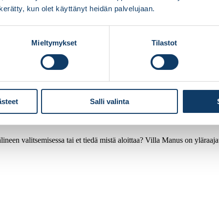
n kerätty, kun olet käyttänyt heidän palvelujaan.
Mieltymykset
Tilastot
ästeet
Salli valinta
ineen valitsemisessa tai et tiedä mistä aloittaa? Villa Manus on yläraaj