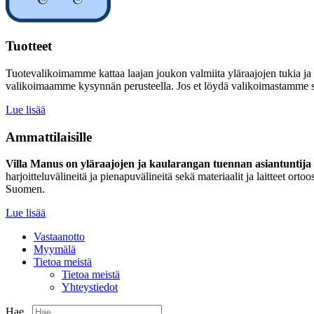
Tuotteet
Tuotevalikoimamme kattaa laajan joukon valmiita yläraajojen tukia ja
valikoimaamme kysynnän perusteella. Jos et löydä valikoimastamme sinu
Lue lisää
Ammattilaisille
Villa Manus on yläraajojen ja kaularangan tuennan asiantuntija –
harjoitteluvälineitä ja pienapuvälineitä sekä materiaalit ja laitteet 
Suomen.
Lue lisää
Vastaanotto
Myymälä
Tietoa meistä
Tietoa meistä
Yhteystiedot
Hae...