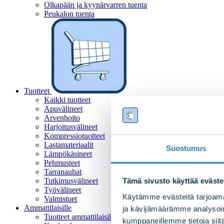
Olkapään ja kyynärvarren tuenta
Peukalon tuenta
Tuotteet
Kaikki tuotteet
Apuvälineet
Arvenhoito
Harjoitusvälineet
Kompressiotuotteet
Lastamateriaalit
Suostumus
Lämpökäsineet
Pehmusteet
Tarranauhat
Tutkimusvälineet
Tämä sivusto käyttää eväste
Työvälineet
Käytämme evästeitä tarjoama
Valmistuet
Ammattilaisille
ja kävijämäärämme analysoim
Tuotteet ammattilaisille
kumppaneillemme tietoja siitä