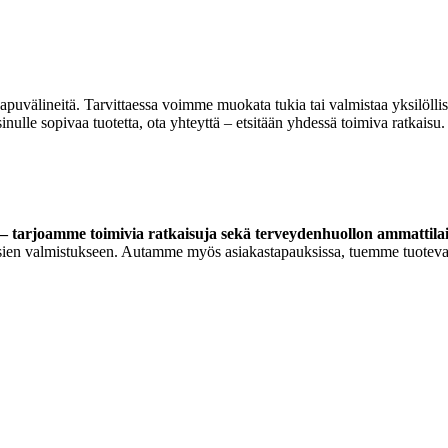
 apuvälineitä. Tarvittaessa voimme muokata tukia tai valmistaa yksilöll
lle sopivaa tuotetta, ota yhteyttä – etsitään yhdessä toimiva ratkaisu.
 tarjoamme toimivia ratkaisuja sekä terveydenhuollon ammattilaisi
ortoosien valmistukseen. Autamme myös asiakastapauksissa, tuemme tuoteva