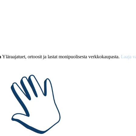
a
Yläraajatuet, ortoosit ja lastat monipuolisesta verkkokaupasta.
Laaja v