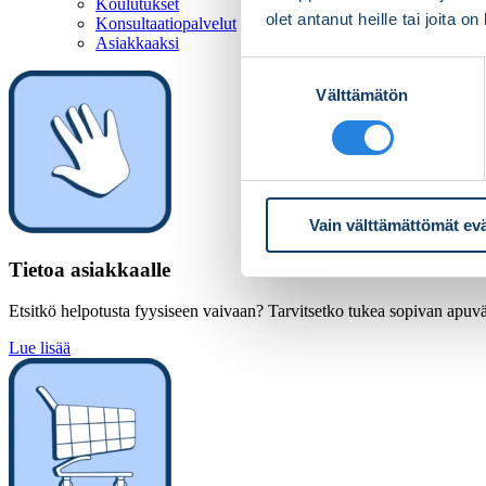
Koulutukset
olet antanut heille tai joita o
Konsultaatiopalvelut
Asiakkaaksi
Suostumuksen
Välttämätön
valinta
Vain välttämättömät ev
Tietoa asiakkaalle
Etsitkö helpotusta fyysiseen vaivaan? Tarvitsetko tukea sopivan apuväl
Lue lisää