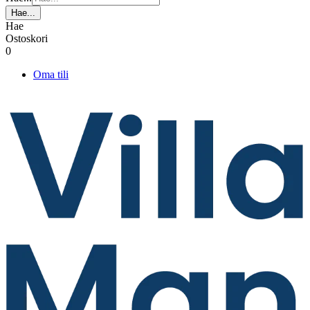
Hae...
Hae
Ostoskori
0
Oma tili