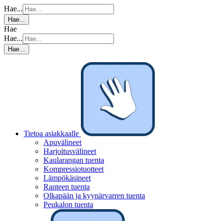
Hae...
Hae...
Hae
Hae...
Hae...
Tietoa asiakkaalle
Apuvälineet
Harjoitusvälineet
Kaularangan tuenta
Kompressiotuotteet
Lämpökäsineet
Ranteen tuenta
Olkapään ja kyynärvarren tuenta
Peukalon tuenta