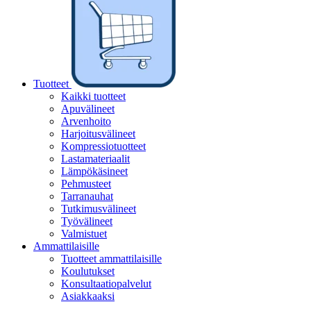
Tuotteet
Kaikki tuotteet
Apuvälineet
Arvenhoito
Harjoitusvälineet
Kompressiotuotteet
Lastamateriaalit
Lämpökäsineet
Pehmusteet
Tarranauhat
Tutkimusvälineet
Työvälineet
Valmistuet
Ammattilaisille
Tuotteet ammattilaisille
Koulutukset
Konsultaatiopalvelut
Asiakkaaksi