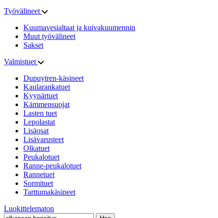
Työvälineet
Kuumavesialtaat ja kuivakuumennin
Muut työvälineet
Sakset
Valmistuet
Dupuytren-käsineet
Kaularankatuet
Kyynärtuet
Kämmensuojat
Lasten tuet
Lepolastat
Lisäosat
Lisävarusteet
Olkatuet
Peukalotuet
Ranne-peukalotuet
Rannetuet
Sormituet
Tarttumakäsineet
Luokittelematon