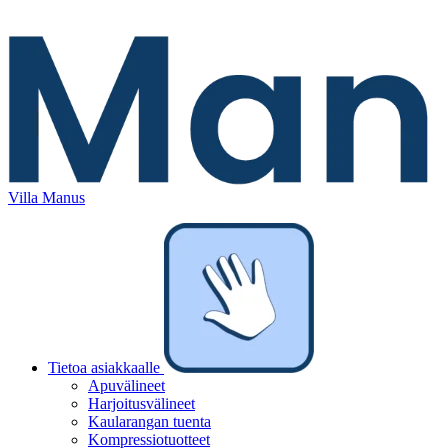
Villa Manus
Tietoa asiakkaalle
Apuvälineet
Harjoitusvälineet
Kaularangan tuenta
Kompressiotuotteet