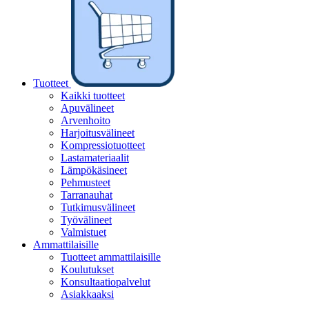
Tuotteet
Kaikki tuotteet
Apuvälineet
Arvenhoito
Harjoitusvälineet
Kompressiotuotteet
Lastamateriaalit
Lämpökäsineet
Pehmusteet
Tarranauhat
Tutkimusvälineet
Työvälineet
Valmistuet
Ammattilaisille
Tuotteet ammattilaisille
Koulutukset
Konsultaatiopalvelut
Asiakkaaksi