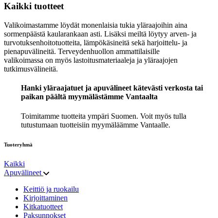
Kaikki tuotteet
Valikoimastamme löydät monenlaisia tukia yläraajoihin aina
sormenpäästä kaularankaan asti. Lisäksi meiltä löytyy arven- ja
turvotuksenhoitotuotteita, lämpökäsineitä sekä harjoittelu- ja
pienapuvälineitä. Terveydenhuollon ammattilaisille
valikoimassa on myös lastoitusmateriaaleja ja yläraajojen
tutkimusvälineitä.
Hanki yläraajatuet ja apuvälineet kätevästi verkosta tai
paikan päältä myymälästämme Vantaalta
Toimitamme tuotteita ympäri Suomen. Voit myös tulla
tutustumaan tuotteisiin myymäläämme Vantaalle.
Tuoteryhmä
Kaikki
Apuvälineet
Keittiö ja ruokailu
Kirjoittaminen
Kitkatuotteet
Paksunnokset