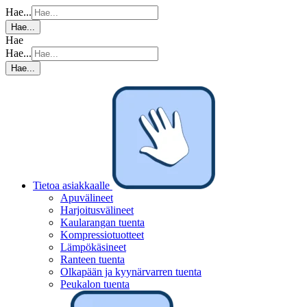
Hae...
Hae...
Hae
Hae...
Hae...
Tietoa asiakkaalle
Apuvälineet
Harjoitusvälineet
Kaularangan tuenta
Kompressiotuotteet
Lämpökäsineet
Ranteen tuenta
Olkapään ja kyynärvarren tuenta
Peukalon tuenta