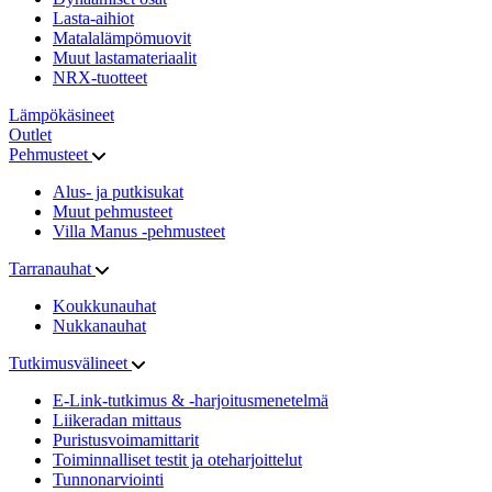
Lasta-aihiot
Matalalämpömuovit
Muut lastamateriaalit
NRX-tuotteet
Lämpökäsineet
Outlet
Pehmusteet
Alus- ja putkisukat
Muut pehmusteet
Villa Manus -pehmusteet
Tarranauhat
Koukkunauhat
Nukkanauhat
Tutkimusvälineet
E-Link-tutkimus & -harjoitusmenetelmä
Liikeradan mittaus
Puristusvoimamittarit
Toiminnalliset testit ja oteharjoittelut
Tunnonarviointi