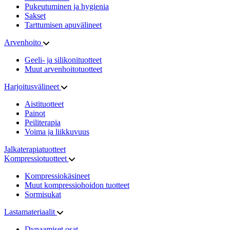
Pukeutuminen ja hygienia
Sakset
Tarttumisen apuvälineet
Arvenhoito
Geeli- ja silikonituotteet
Muut arvenhoitotuotteet
Harjoitusvälineet
Aistituotteet
Painot
Peiliterapia
Voima ja liikkuvuus
Jalkaterapiatuotteet
Kompressiotuotteet
Kompressiokäsineet
Muut kompressiohoidon tuotteet
Sormisukat
Lastamateriaalit
Dynaamiset osat