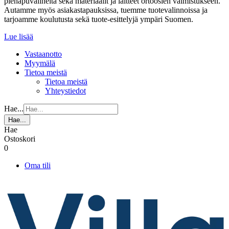
pienapuvälineitä sekä materiaalit ja laitteet ortoosien valmistukseen.
Autamme myös asiakastapauksissa, tuemme tuotevalinnoissa ja
tarjoamme koulutusta sekä tuote-esittelyjä ympäri Suomen.
Lue lisää
Vastaanotto
Myymälä
Tietoa meistä
Tietoa meistä
Yhteystiedot
Hae...
Hae...
Hae
Ostoskori
0
Oma tili