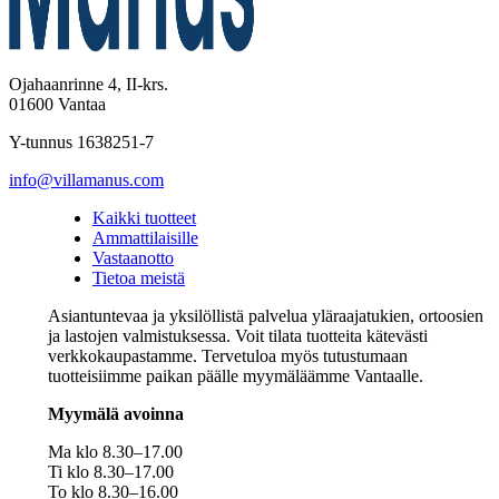
Ojahaanrinne 4, II-krs.
01600 Vantaa
Y-tunnus 1638251-7
info@villamanus.com
Kaikki tuotteet
Ammattilaisille
Vastaanotto
Tietoa meistä
Asiantuntevaa ja yksilöllistä palvelua yläraajatukien, ortoosien
ja lastojen valmistuksessa. Voit tilata tuotteita kätevästi
verkkokaupastamme. Tervetuloa myös tutustumaan
tuotteisiimme paikan päälle myymäläämme Vantaalle.
Myymälä avoinna
Ma klo 8.30–17.00
Ti klo 8.30–17.00
To klo 8.30–16.00