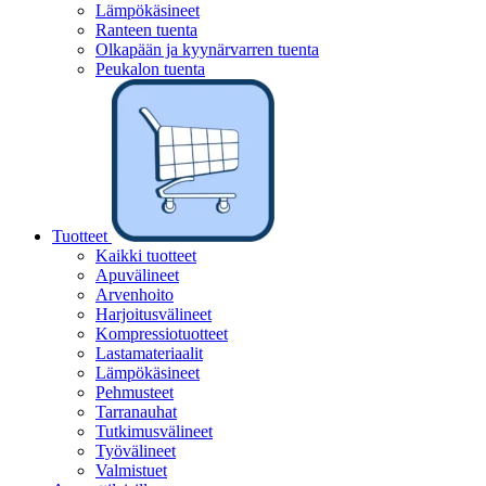
Lämpökäsineet
Ranteen tuenta
Olkapään ja kyynärvarren tuenta
Peukalon tuenta
Tuotteet
Kaikki tuotteet
Apuvälineet
Arvenhoito
Harjoitusvälineet
Kompressiotuotteet
Lastamateriaalit
Lämpökäsineet
Pehmusteet
Tarranauhat
Tutkimusvälineet
Työvälineet
Valmistuet