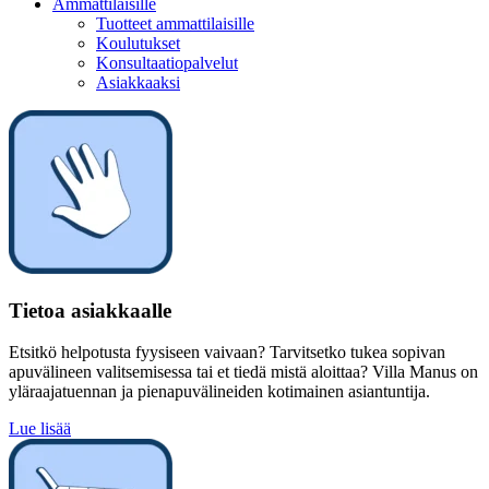
Ammattilaisille
Tuotteet ammattilaisille
Koulutukset
Konsultaatiopalvelut
Asiakkaaksi
Tietoa asiakkaalle
Etsitkö helpotusta fyysiseen vaivaan? Tarvitsetko tukea sopivan
apuvälineen valitsemisessa tai et tiedä mistä aloittaa? Villa Manus on
yläraajatuennan ja pienapuvälineiden kotimainen asiantuntija.
Lue lisää