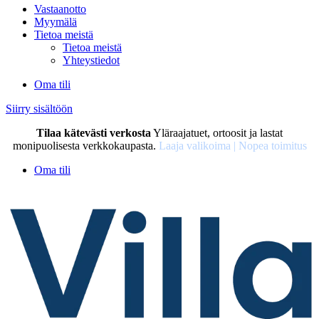
Vastaanotto
Myymälä
Tietoa meistä
Tietoa meistä
Yhteystiedot
Oma tili
Siirry sisältöön
Tilaa kätevästi verkosta
Yläraajatuet, ortoosit ja lastat
monipuolisesta verkkokaupasta.
Laaja valikoima | Nopea toimitus
Oma tili