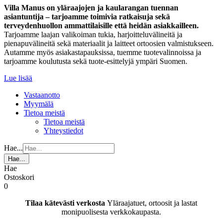
Villa Manus on yläraajojen ja kaularangan tuennan
asiantuntija – tarjoamme toimivia ratkaisuja sekä
terveydenhuollon ammattilaisille että heidän asiakkailleen.
Tarjoamme laajan valikoiman tukia, harjoitteluvälineitä ja
pienapuvälineitä sekä materiaalit ja laitteet ortoosien valmistukseen.
Autamme myös asiakastapauksissa, tuemme tuotevalinnoissa ja
tarjoamme koulutusta sekä tuote-esittelyjä ympäri Suomen.
Lue lisää
Vastaanotto
Myymälä
Tietoa meistä
Tietoa meistä
Yhteystiedot
Hae...
Hae...
Hae
Ostoskori
0
Tilaa kätevästi verkosta
Yläraajatuet, ortoosit ja lastat
monipuolisesta verkkokaupasta.