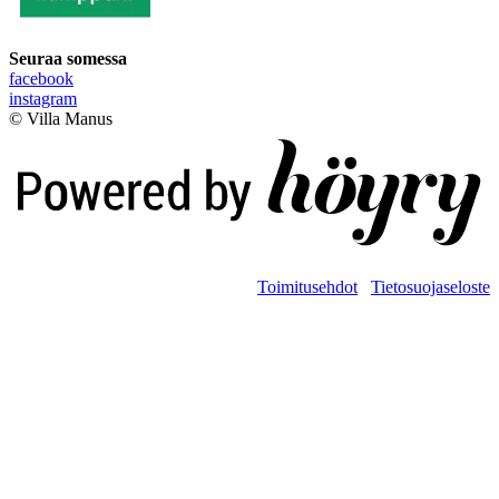
Seuraa somessa
facebook
instagram
© Villa Manus
Digi- ja mainostoimisto Höyry Rovaniemi ja Oulu
Toimitusehdot
Tietosuojaseloste