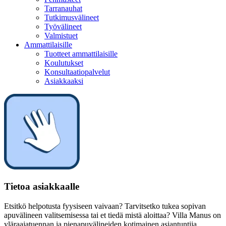
Tarranauhat
Tutkimusvälineet
Työvälineet
Valmistuet
Ammattilaisille
Tuotteet ammattilaisille
Koulutukset
Konsultaatiopalvelut
Asiakkaaksi
Tietoa asiakkaalle
Etsitkö helpotusta fyysiseen vaivaan? Tarvitsetko tukea sopivan
apuvälineen valitsemisessa tai et tiedä mistä aloittaa? Villa Manus on
yläraajatuennan ja pienapuvälineiden kotimainen asiantuntija.