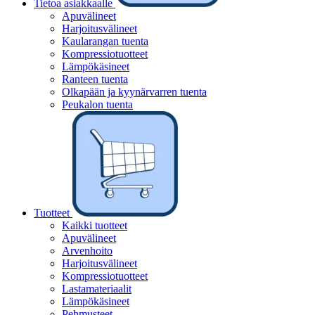
Tietoa asiakkaalle
Apuvälineet
Harjoitusvälineet
Kaularangan tuenta
Kompressiotuotteet
Lämpökäsineet
Ranteen tuenta
Olkapään ja kyynärvarren tuenta
Peukalon tuenta
Tuotteet
Kaikki tuotteet
Apuvälineet
Arvenhoito
Harjoitusvälineet
Kompressiotuotteet
Lastamateriaalit
Lämpökäsineet
Pehmusteet