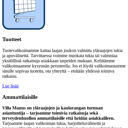
Tuotteet
Tuotevalikoimamme kattaa laajan joukon valmiita yläraajojen tukia
ja apuvälineitä. Tarvittaessa voimme muokata tukia tai valmistaa
yksilöllisiä ratkaisuja asiakkaan tarpeiden mukaan. Kehitämme
valikoimaamme kysynnän perusteella. Jos et löydä valikoimastamme
sinulle sopivaa tuotetta, ota yhteyttä – etsitään yhdessä toimiva
ratkaisu.
Lue lisää
Ammattilaisille
Villa Manus on yläraajojen ja kaularangan tuennan
asiantuntija – tarjoamme toimivia ratkaisuja sekä
terveydenhuollon ammattilaisille että heidän asiakkailleen.
Tarjoamme laajan valikoiman tukia, harjoitteluvälineitä ja