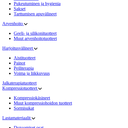
Pukeutuminen ja hygienia
Sakset
Tarttumisen apuvälineet
Arvenhoito
Geeli- ja silikonituotteet
Muut arvenhoitotuotteet
Harjoitusvälineet
Aistituotteet
Painot
Peiliterapia
Voima ja liikkuvuus
Jalkaterapiatuotteet
Kompressiotuotteet
Kompressiokäsineet
Muut kompressiohoidon tuotteet
Sormisukat
Lastamateriaalit
Dynaamiset osat