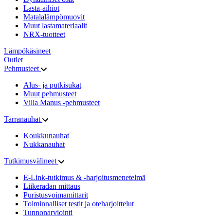
Lasta-aihiot
Matalalämpömuovit
Muut lastamateriaalit
NRX-tuotteet
Lämpökäsineet
Outlet
Pehmusteet
Alus- ja putkisukat
Muut pehmusteet
Villa Manus -pehmusteet
Tarranauhat
Koukkunauhat
Nukkanauhat
Tutkimusvälineet
E-Link-tutkimus & -harjoitusmenetelmä
Liikeradan mittaus
Puristusvoimamittarit
Toiminnalliset testit ja oteharjoittelut
Tunnonarviointi