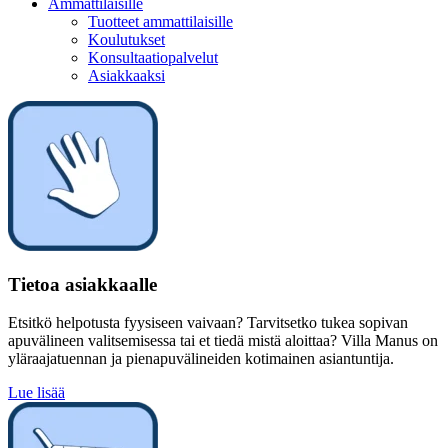
Ammattilaisille
Tuotteet ammattilaisille
Koulutukset
Konsultaatiopalvelut
Asiakkaaksi
Tietoa asiakkaalle
Etsitkö helpotusta fyysiseen vaivaan? Tarvitsetko tukea sopivan
apuvälineen valitsemisessa tai et tiedä mistä aloittaa? Villa Manus on
yläraajatuennan ja pienapuvälineiden kotimainen asiantuntija.
Lue lisää