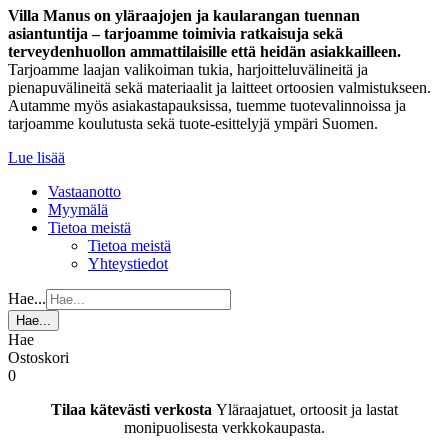
Villa Manus on yläraajojen ja kaularangan tuennan
asiantuntija – tarjoamme toimivia ratkaisuja sekä
terveydenhuollon ammattilaisille että heidän asiakkailleen.
Tarjoamme laajan valikoiman tukia, harjoitteluvälineitä ja
pienapuvälineitä sekä materiaalit ja laitteet ortoosien valmistukseen.
Autamme myös asiakastapauksissa, tuemme tuotevalinnoissa ja
tarjoamme koulutusta sekä tuote-esittelyjä ympäri Suomen.
Lue lisää
Vastaanotto
Myymälä
Tietoa meistä
Tietoa meistä
Yhteystiedot
Hae...
Hae...
Hae
Ostoskori
0
Tilaa kätevästi verkosta
Yläraajatuet, ortoosit ja lastat
monipuolisesta verkkokaupasta.