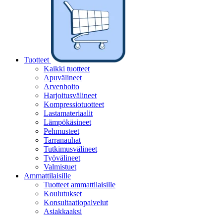
Tuotteet
Kaikki tuotteet
Apuvälineet
Arvenhoito
Harjoitusvälineet
Kompressiotuotteet
Lastamateriaalit
Lämpökäsineet
Pehmusteet
Tarranauhat
Tutkimusvälineet
Työvälineet
Valmistuet
Ammattilaisille
Tuotteet ammattilaisille
Koulutukset
Konsultaatiopalvelut
Asiakkaaksi