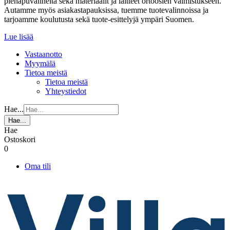
pienapuvälineitä sekä materiaalit ja laitteet ortoosien valmistukseen.
Autamme myös asiakastapauksissa, tuemme tuotevalinnoissa ja
tarjoamme koulutusta sekä tuote-esittelyjä ympäri Suomen.
Lue lisää
Vastaanotto
Myymälä
Tietoa meistä
Tietoa meistä
Yhteystiedot
Hae...
Hae...
Hae
Ostoskori
0
Oma tili