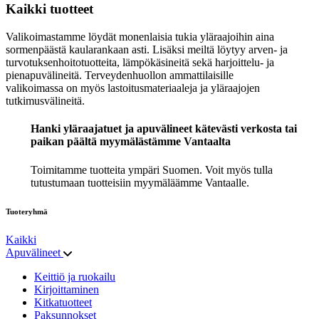
Kaikki tuotteet
Valikoimastamme löydät monenlaisia tukia yläraajoihin aina
sormenpäästä kaularankaan asti. Lisäksi meiltä löytyy arven- ja
turvotuksenhoitotuotteita, lämpökäsineitä sekä harjoittelu- ja
pienapuvälineitä. Terveydenhuollon ammattilaisille
valikoimassa on myös lastoitusmateriaaleja ja yläraajojen
tutkimusvälineitä.
Hanki yläraajatuet ja apuvälineet kätevästi verkosta tai
paikan päältä myymälästämme Vantaalta
Toimitamme tuotteita ympäri Suomen. Voit myös tulla
tutustumaan tuotteisiin myymäläämme Vantaalle.
Tuoteryhmä
Kaikki
Apuvälineet
Keittiö ja ruokailu
Kirjoittaminen
Kitkatuotteet
Paksunnokset