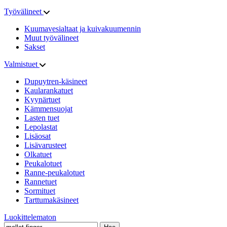
Työvälineet
Kuumavesialtaat ja kuivakuumennin
Muut työvälineet
Sakset
Valmistuet
Dupuytren-käsineet
Kaularankatuet
Kyynärtuet
Kämmensuojat
Lasten tuet
Lepolastat
Lisäosat
Lisävarusteet
Olkatuet
Peukalotuet
Ranne-peukalotuet
Rannetuet
Sormituet
Tarttumakäsineet
Luokittelematon