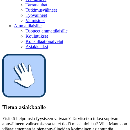
Tarranauhat
Tutkimusvälineet
Työvälineet
Valmistuet
Ammattilaisille
Tuotteet ammattilaisille
Koulutukset
Konsultaatiopalvelut
Asiakkaaksi
Tietoa asiakkaalle
Etsitkö helpotusta fyysiseen vaivaan? Tarvitsetko tukea sopivan
apuvälineen valitsemisessa tai et tiedä mistä aloittaa? Villa Manus on
yläraajatuennan ja pienapuvälineiden kotimainen asiantuntija.