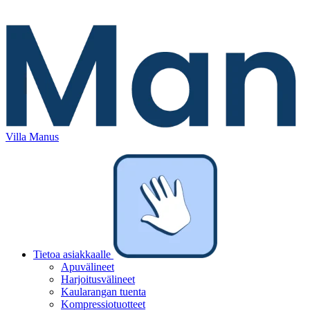
Villa Manus
Tietoa asiakkaalle
Apuvälineet
Harjoitusvälineet
Kaularangan tuenta
Kompressiotuotteet