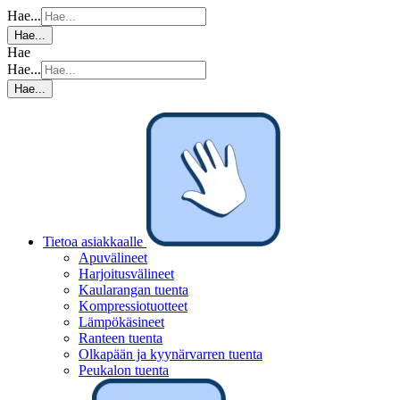
Hae...
Hae...
Hae
Hae...
Hae...
Tietoa asiakkaalle
Apuvälineet
Harjoitusvälineet
Kaularangan tuenta
Kompressiotuotteet
Lämpökäsineet
Ranteen tuenta
Olkapään ja kyynärvarren tuenta
Peukalon tuenta