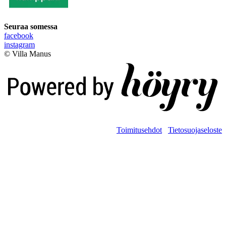
Seuraa somessa
facebook
instagram
© Villa Manus
Digi- ja mainostoimisto Höyry Rovaniemi ja Oulu
Toimitusehdot
Tietosuojaseloste