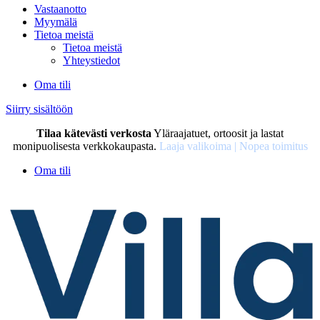
Vastaanotto
Myymälä
Tietoa meistä
Tietoa meistä
Yhteystiedot
Oma tili
Siirry sisältöön
Tilaa kätevästi verkosta
Yläraajatuet, ortoosit ja lastat
monipuolisesta verkkokaupasta.
Laaja valikoima | Nopea toimitus
Oma tili