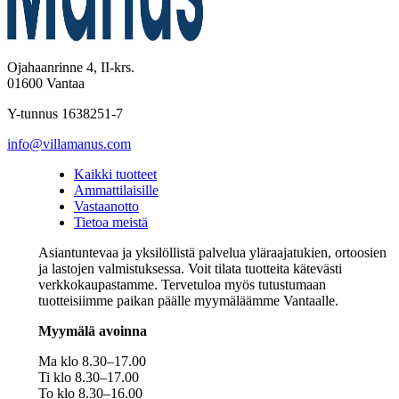
Ojahaanrinne 4, II-krs.
01600 Vantaa
Y-tunnus 1638251-7
info@villamanus.com
Kaikki tuotteet
Ammattilaisille
Vastaanotto
Tietoa meistä
Asiantuntevaa ja yksilöllistä palvelua yläraajatukien, ortoosien
ja lastojen valmistuksessa. Voit tilata tuotteita kätevästi
verkkokaupastamme. Tervetuloa myös tutustumaan
tuotteisiimme paikan päälle myymäläämme Vantaalle.
Myymälä avoinna
Ma klo 8.30–17.00
Ti klo 8.30–17.00
To klo 8.30–16.00