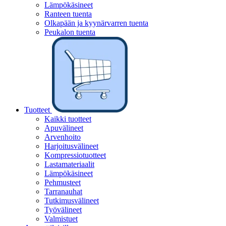
Lämpökäsineet
Ranteen tuenta
Olkapään ja kyynärvarren tuenta
Peukalon tuenta
Tuotteet
Kaikki tuotteet
Apuvälineet
Arvenhoito
Harjoitusvälineet
Kompressiotuotteet
Lastamateriaalit
Lämpökäsineet
Pehmusteet
Tarranauhat
Tutkimusvälineet
Työvälineet
Valmistuet