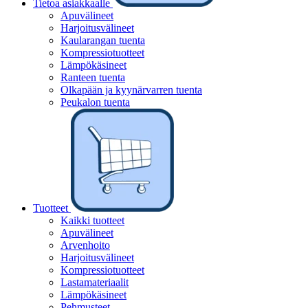
Tietoa asiakkaalle
Apuvälineet
Harjoitusvälineet
Kaularangan tuenta
Kompressiotuotteet
Lämpökäsineet
Ranteen tuenta
Olkapään ja kyynärvarren tuenta
Peukalon tuenta
Tuotteet
Kaikki tuotteet
Apuvälineet
Arvenhoito
Harjoitusvälineet
Kompressiotuotteet
Lastamateriaalit
Lämpökäsineet
Pehmusteet