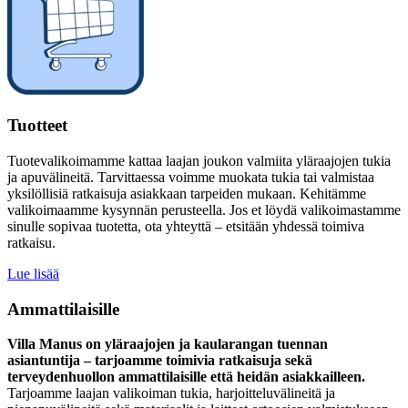
Tuotteet
Tuotevalikoimamme kattaa laajan joukon valmiita yläraajojen tukia
ja apuvälineitä. Tarvittaessa voimme muokata tukia tai valmistaa
yksilöllisiä ratkaisuja asiakkaan tarpeiden mukaan. Kehitämme
valikoimaamme kysynnän perusteella. Jos et löydä valikoimastamme
sinulle sopivaa tuotetta, ota yhteyttä – etsitään yhdessä toimiva
ratkaisu.
Lue lisää
Ammattilaisille
Villa Manus on yläraajojen ja kaularangan tuennan
asiantuntija – tarjoamme toimivia ratkaisuja sekä
terveydenhuollon ammattilaisille että heidän asiakkailleen.
Tarjoamme laajan valikoiman tukia, harjoitteluvälineitä ja