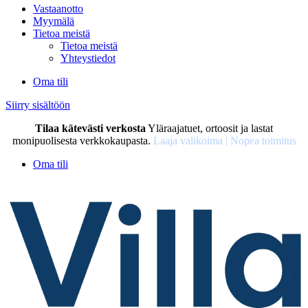
Vastaanotto
Myymälä
Tietoa meistä
Tietoa meistä
Yhteystiedot
Oma tili
Siirry sisältöön
Tilaa kätevästi verkosta
Yläraajatuet, ortoosit ja lastat
monipuolisesta verkkokaupasta.
Laaja valikoima | Nopea toimitus
Oma tili