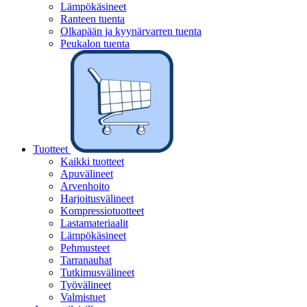
Lämpökäsineet
Ranteen tuenta
Olkapään ja kyynärvarren tuenta
Peukalon tuenta
Tuotteet
Kaikki tuotteet
Apuvälineet
Arvenhoito
Harjoitusvälineet
Kompressiotuotteet
Lastamateriaalit
Lämpökäsineet
Pehmusteet
Tarranauhat
Tutkimusvälineet
Työvälineet
Valmistuet