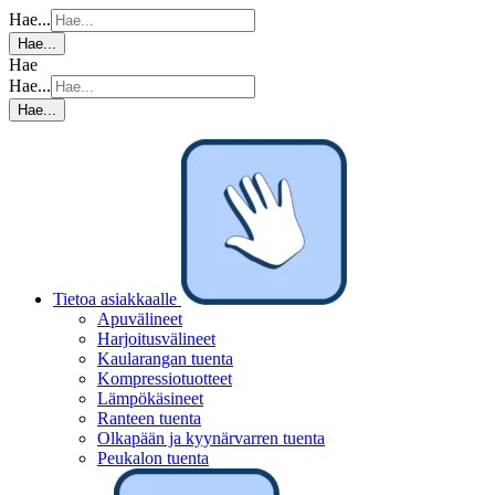
Hae...
Hae...
Hae
Hae...
Hae...
Tietoa asiakkaalle
Apuvälineet
Harjoitusvälineet
Kaularangan tuenta
Kompressiotuotteet
Lämpökäsineet
Ranteen tuenta
Olkapään ja kyynärvarren tuenta
Peukalon tuenta