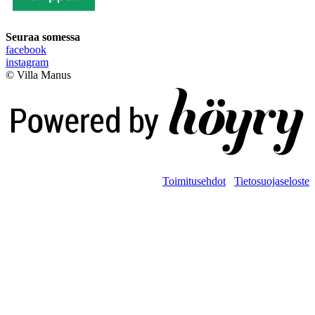
Seuraa somessa
facebook
instagram
© Villa Manus
Digi- ja mainostoimisto Höyry Rovaniemi ja Oulu
Toimitusehdot
Tietosuojaseloste