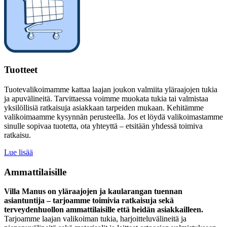
Tuotteet
Tuotevalikoimamme kattaa laajan joukon valmiita yläraajojen tukia
ja apuvälineitä. Tarvittaessa voimme muokata tukia tai valmistaa
yksilöllisiä ratkaisuja asiakkaan tarpeiden mukaan. Kehitämme
valikoimaamme kysynnän perusteella. Jos et löydä valikoimastamme
sinulle sopivaa tuotetta, ota yhteyttä – etsitään yhdessä toimiva
ratkaisu.
Lue lisää
Ammattilaisille
Villa Manus on yläraajojen ja kaularangan tuennan
asiantuntija – tarjoamme toimivia ratkaisuja sekä
terveydenhuollon ammattilaisille että heidän asiakkailleen.
Tarjoamme laajan valikoiman tukia, harjoitteluvälineitä ja