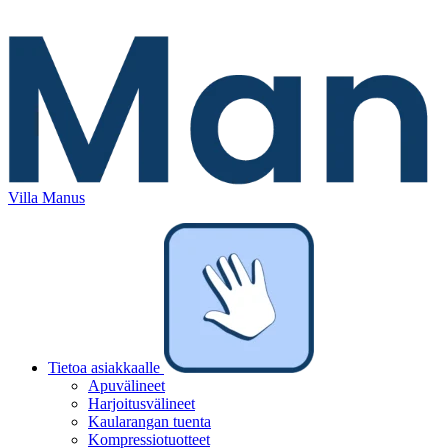
Villa Manus
Tietoa asiakkaalle
Apuvälineet
Harjoitusvälineet
Kaularangan tuenta
Kompressiotuotteet