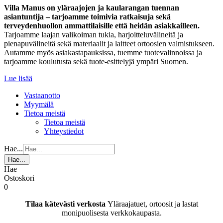
Villa Manus on yläraajojen ja kaularangan tuennan
asiantuntija – tarjoamme toimivia ratkaisuja sekä
terveydenhuollon ammattilaisille että heidän asiakkailleen.
Tarjoamme laajan valikoiman tukia, harjoitteluvälineitä ja
pienapuvälineitä sekä materiaalit ja laitteet ortoosien valmistukseen.
Autamme myös asiakastapauksissa, tuemme tuotevalinnoissa ja
tarjoamme koulutusta sekä tuote-esittelyjä ympäri Suomen.
Lue lisää
Vastaanotto
Myymälä
Tietoa meistä
Tietoa meistä
Yhteystiedot
Hae...
Hae...
Hae
Ostoskori
0
Tilaa kätevästi verkosta
Yläraajatuet, ortoosit ja lastat
monipuolisesta verkkokaupasta.