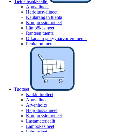
Tietoa asiakkaalle
Apuvälineet
Harjoitusvälineet
Kaularangan tuenta
Kompressiotuotteet
Lämpökäsineet
Ranteen tuenta
Olkapään ja kyynärvarren tuenta
Peukalon tuenta
Tuotteet
Kaikki tuotteet
Apuvälineet
Arvenhoito
Harjoitusvälineet
Kompressiotuotteet
Lastamateriaalit
Lämpökäsineet
Pehmusteet