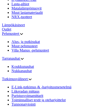
Lasta-aihiot
Matalalämpömuovit
Muut lastamateriaalit
NRX-tuotteet
Lämpökäsineet
Outlet
Pehmusteet
Alus- ja putkisukat
Muut pehmusteet
Villa Manus -pehmusteet
Tarranauhat
Koukkunauhat
Nukkanauhat
Tutkimusvälineet
E-Link-tutkimus & -harjoitusmenetelmä
Liikeradan mittaus
Puristusvoimamittarit
Toiminnalliset testit ja oteharjoittelut
Tunnonarviointi