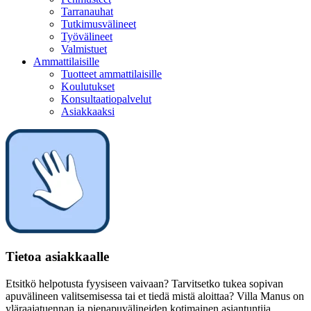
Tarranauhat
Tutkimusvälineet
Työvälineet
Valmistuet
Ammattilaisille
Tuotteet ammattilaisille
Koulutukset
Konsultaatiopalvelut
Asiakkaaksi
Tietoa asiakkaalle
Etsitkö helpotusta fyysiseen vaivaan? Tarvitsetko tukea sopivan
apuvälineen valitsemisessa tai et tiedä mistä aloittaa? Villa Manus on
yläraajatuennan ja pienapuvälineiden kotimainen asiantuntija.