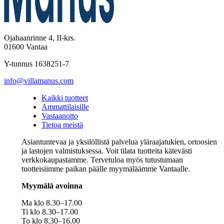
Ojahaanrinne 4, II-krs.
01600 Vantaa
Y-tunnus 1638251-7
info@villamanus.com
Kaikki tuotteet
Ammattilaisille
Vastaanotto
Tietoa meistä
Asiantuntevaa ja yksilöllistä palvelua yläraajatukien, ortoosien
ja lastojen valmistuksessa. Voit tilata tuotteita kätevästi
verkkokaupastamme. Tervetuloa myös tutustumaan
tuotteisiimme paikan päälle myymäläämme Vantaalle.
Myymälä avoinna
Ma klo 8.30–17.00
Ti klo 8.30–17.00
To klo 8.30–16.00