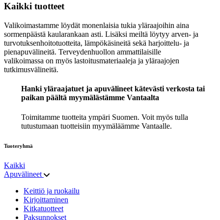
Kaikki tuotteet
Valikoimastamme löydät monenlaisia tukia yläraajoihin aina
sormenpäästä kaularankaan asti. Lisäksi meiltä löytyy arven- ja
turvotuksenhoitotuotteita, lämpökäsineitä sekä harjoittelu- ja
pienapuvälineitä. Terveydenhuollon ammattilaisille
valikoimassa on myös lastoitusmateriaaleja ja yläraajojen
tutkimusvälineitä.
Hanki yläraajatuet ja apuvälineet kätevästi verkosta tai
paikan päältä myymälästämme Vantaalta
Toimitamme tuotteita ympäri Suomen. Voit myös tulla
tutustumaan tuotteisiin myymäläämme Vantaalle.
Tuoteryhmä
Kaikki
Apuvälineet
Keittiö ja ruokailu
Kirjoittaminen
Kitkatuotteet
Paksunnokset