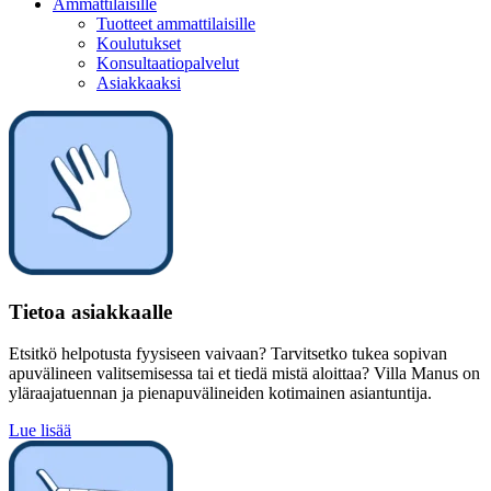
Ammattilaisille
Tuotteet ammattilaisille
Koulutukset
Konsultaatiopalvelut
Asiakkaaksi
Tietoa asiakkaalle
Etsitkö helpotusta fyysiseen vaivaan? Tarvitsetko tukea sopivan
apuvälineen valitsemisessa tai et tiedä mistä aloittaa? Villa Manus on
yläraajatuennan ja pienapuvälineiden kotimainen asiantuntija.
Lue lisää