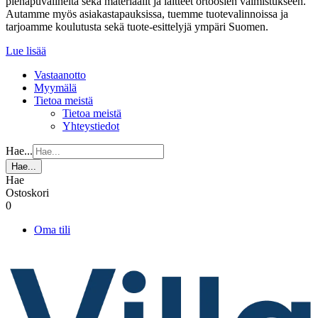
pienapuvälineitä sekä materiaalit ja laitteet ortoosien valmistukseen.
Autamme myös asiakastapauksissa, tuemme tuotevalinnoissa ja
tarjoamme koulutusta sekä tuote-esittelyjä ympäri Suomen.
Lue lisää
Vastaanotto
Myymälä
Tietoa meistä
Tietoa meistä
Yhteystiedot
Hae...
Hae...
Hae
Ostoskori
0
Oma tili