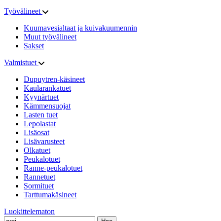
Työvälineet
Kuumavesialtaat ja kuivakuumennin
Muut työvälineet
Sakset
Valmistuet
Dupuytren-käsineet
Kaularankatuet
Kyynärtuet
Kämmensuojat
Lasten tuet
Lepolastat
Lisäosat
Lisävarusteet
Olkatuet
Peukalotuet
Ranne-peukalotuet
Rannetuet
Sormituet
Tarttumakäsineet
Luokittelematon