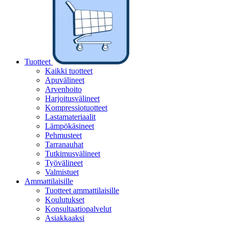
Tuotteet
Kaikki tuotteet
Apuvälineet
Arvenhoito
Harjoitusvälineet
Kompressiotuotteet
Lastamateriaalit
Lämpökäsineet
Pehmusteet
Tarranauhat
Tutkimusvälineet
Työvälineet
Valmistuet
Ammattilaisille
Tuotteet ammattilaisille
Koulutukset
Konsultaatiopalvelut
Asiakkaaksi